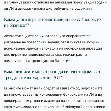
и зголемувајќи ги стапките на ангажман преку увиди водени
од АИ и автоматизирана дистрибуција на содржини.
Каква улога игра автоматизацијата со АИ во растот
на бизнисот?
Автоматизацијата со АИ ги олеснува операциите со
ракување на повторливи задачи, овозможувајќи побрзо
донесување одлуки и алокација на ресурси кон иновации,
што директно придонесува за скалирачки раст и
намалување на трошоците за бизнисите.
Како бизнисите можат рано да ги идентификуваат
трендовите во маркетинг АИ?
Бизнисите можат да ги следат извештаите од индустријата,
да присуствуваат на конференции фокусирани на АИ и да
пилотираат емергентни алатки за да ги откријат трендовите
како мултимодално генерирање, обезбедувајќи проактивно