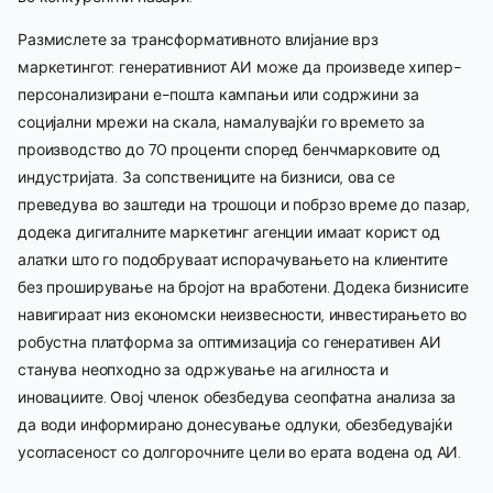
Размислете за трансформативното влијание врз
маркетингот: генеративниот АИ може да произведе хипер-
персонализирани е-пошта кампањи или содржини за
социјални мрежи на скала, намалувајќи го времето за
производство до 70 проценти според бенчмарковите од
индустријата. За сопствениците на бизниси, ова се
преведува во заштеди на трошоци и побрзо време до пазар,
додека дигиталните маркетинг агенции имаат корист од
алатки што го подобруваат испорачувањето на клиентите
без проширување на бројот на вработени. Додека бизнисите
навигираат низ економски неизвесности, инвестирањето во
робустна платформа за оптимизација со генеративен АИ
станува неопходно за одржување на агилноста и
иновациите. Овој членок обезбедува сеопфатна анализа за
да води информирано донесување одлуки, обезбедувајќи
усогласеност со долгорочните цели во ерата водена од АИ.