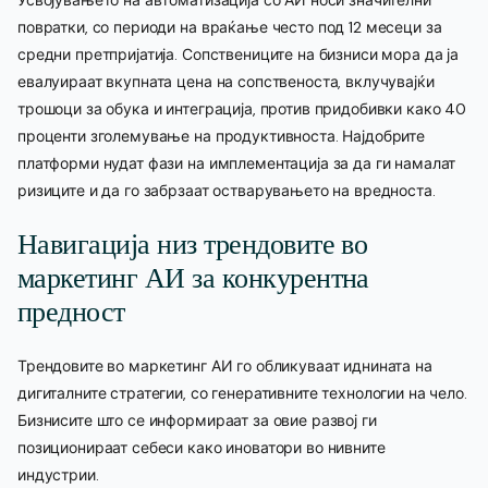
повратки, со периоди на враќање често под 12 месеци за
средни претпријатија. Сопствениците на бизниси мора да ја
евалуираат вкупната цена на сопственоста, вклучувајќи
трошоци за обука и интеграција, против придобивки како 40
проценти зголемување на продуктивноста. Најдобрите
платформи нудат фази на имплементација за да ги намалат
ризиците и да го забрзаат остварувањето на вредноста.
Навигација низ трендовите во
маркетинг АИ за конкурентна
предност
Трендовите во маркетинг АИ го обликуваат иднината на
дигиталните стратегии, со генеративните технологии на чело.
Бизнисите што се информираат за овие развој ги
позиционираат себеси како иноватори во нивните
индустрии.