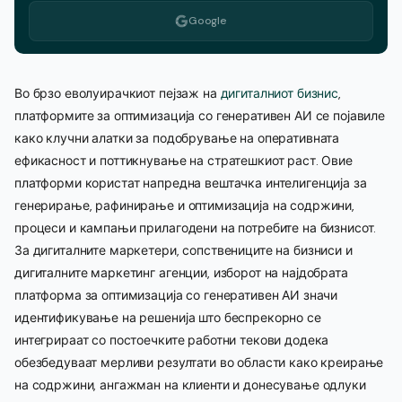
Google
Во брзо еволуирачкиот пејзаж на
дигиталниот бизнис
,
платформите за оптимизација со генеративен АИ се појавиле
како клучни алатки за подобрување на оперативната
ефикасност и поттикнување на стратешкиот раст. Овие
платформи користат напредна вештачка интелигенција за
генерирање, рафинирање и оптимизација на содржини,
процеси и кампањи прилагодени на потребите на бизнисот.
За дигиталните маркетери, сопствениците на бизниси и
дигиталните маркетинг агенции, изборот на најдобрата
платформа за оптимизација со генеративен АИ значи
идентификување на решенија што беспрекорно се
интегрираат со постоечките работни текови додека
обезбедуваат мерливи резултати во области како креирање
на содржини, ангажман на клиенти и донесување одлуки