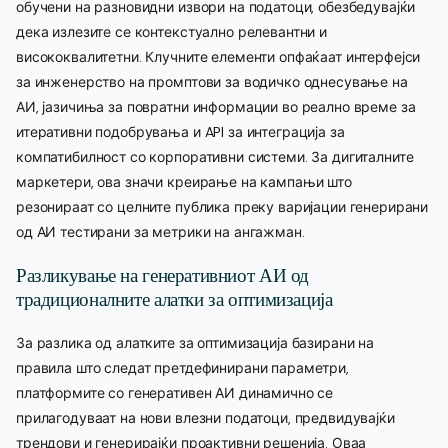
обучени на разновидни извори на податоци, обезбедувајќи
дека излезите се контекстуално релевантни и
висококвалитетни. Клучните елементи опфаќаат интерфејси
за инженерство на промптови за водичко однесување на
АИ, јазичиња за повратни информации во реално време за
итеративни подобрувања и API за интеграција за
компатибилност со корпоративни системи. За дигиталните
маркетери, ова значи креирање на кампањи што
резонираат со целните публика преку варијации генерирани
од АИ тестирани за метрики на ангажман.
Разликување на генеративниот АИ од
традиционалните алатки за оптимизација
За разлика од алатките за оптимизација базирани на
правила што следат претдефинирани параметри,
платформите со генеративен АИ динамично се
прилагодуваат на нови влезни податоци, предвидувајќи
трендови и генерирајќи проактивни решенија. Оваа