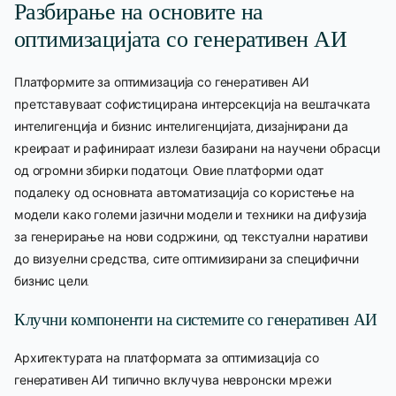
Разбирање на основите на
оптимизацијата со генеративен АИ
Платформите за оптимизација со генеративен АИ
претставуваат софистицирана интерсекција на вештачката
интелигенција и бизнис интелигенцијата, дизајнирани да
креираат и рафинираат излези базирани на научени обрасци
од огромни збирки податоци. Овие платформи одат
подалеку од основната автоматизација со користење на
модели како големи јазични модели и техники на дифузија
за генерирање на нови содржини, од текстуални наративи
до визуелни средства, сите оптимизирани за специфични
бизнис цели.
Клучни компоненти на системите со генеративен АИ
Архитектурата на платформата за оптимизација со
генеративен АИ типично вклучува невронски мрежи