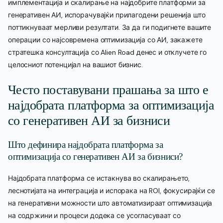
имплементација и скалирање на најдобрите платформи за
генеративен АИ, испорачувајќи прилагодени решенија што
поттикнуваат мерливи резултати. За да ги подигнете вашите
операции со најсовремена оптимизација со АИ, закажете
стратешка консултација со Alien Road денес и отклучете го
целосниот потенцијал на вашиот бизнис.
Често поставувани прашања за што е
најдобрата платформа за оптимизација
со генеративен АИ за бизниси
Што дефинира најдобрата платформа за
оптимизација со генеративен АИ за бизниси?
Најдобрата платформа се истакнува во скалирањето,
леснотијата на интеграција и испорака на ROI, фокусирајќи се
на генеративни можности што автоматизираат оптимизација
на содржини и процеси додека се усогласуваат со