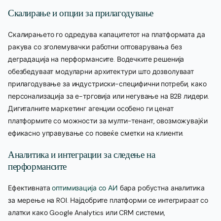
Скалирање и опции за прилагодување
Скалирањето го одредува капацитетот на платформата да
ракува со зголемувачки работни оптоварувања без
деградација на перформансите. Водечките решенија
обезбедуваат модуларни архитектури што дозволуваат
прилагодување за индустриски-специфични потреби, како
персонализација за е-трговија или негување на B2B лидери.
Дигиталните маркетинг агенции особено ги ценат
платформите со можности за мулти-тенант, овозможувајќи
ефикасно управување со повеќе сметки на клиенти.
Аналитика и интеграции за следење на
перформансите
Ефективната
оптимизација со АИ
бара робустна аналитика
за мерење на ROI. Најдобрите платформи се интегрираат со
алатки како Google Analytics или CRM системи,