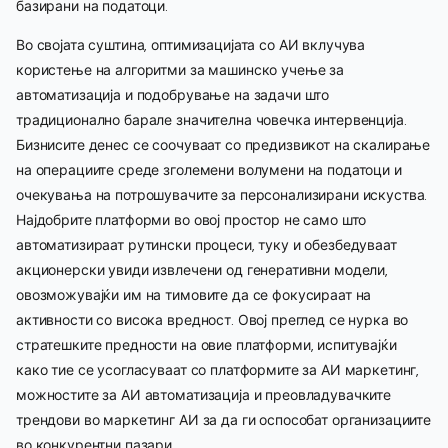
базирани на податоци.
Во својата суштина, оптимизацијата со АИ вклучува
користење на алгоритми за машинско учење за
автоматизација и подобрување на задачи што
традиционално барале значителна човечка интервенција.
Бизнисите денес се соочуваат со предизвикот на скалирање
на операциите среде зголемени волумени на податоци и
очекувања на потрошувачите за персонализирани искуства.
Најдобрите платформи во овој простор не само што
автоматизираат рутински процеси, туку и обезбедуваат
акционерски увиди извлечени од генеративни модели,
овозможувајќи им на тимовите да се фокусираат на
активности со висока вредност. Овој преглед се нурка во
стратешките предности на овие платформи, испитувајќи
како тие се усогласуваат со платформите за АИ маркетинг,
можностите за АИ автоматизација и преовладувачките
трендови во маркетинг АИ за да ги оспособат организациите
во конкурентни пазари.