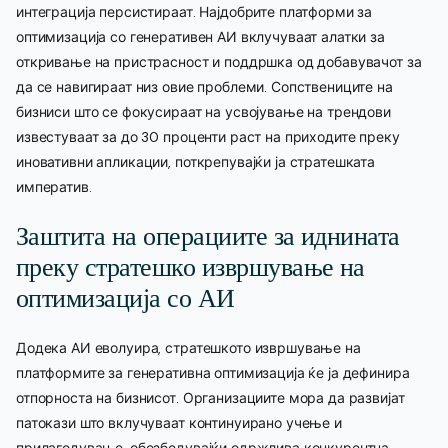
интеграција персистираат. Најдобрите платформи за
оптимизација со генеративен АИ вклучуваат алатки за
откривање на пристрасност и поддршка од добавувачот за
да се навигираат низ овие проблеми. Сопствениците на
бизниси што се фокусираат на усвојување на трендови
известуваат за до 30 проценти раст на приходите преку
иновативни апликации, поткрепувајќи ја стратешката
императив.
Заштита на операциите за иднината
преку стратешко извршување на
оптимизација со АИ
Додека АИ еволуира, стратешкото извршување на
платформите за генеративна оптимизација ќе ја дефинира
отпорноста на бизнисот. Организациите мора да развијат
патокази што вклучуваат континуирано учење и
прилагодување, обезбедувајќи одржлива конкурентна