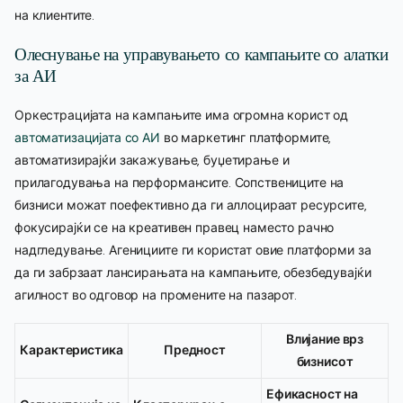
на клиентите.
Олеснување на управувањето со кампањите со алатки
за АИ
Оркестрацијата на кампањите има огромна корист од
автоматизацијата со АИ
во маркетинг платформите,
автоматизирајќи закажување, буџетирање и
прилагодувања на перформансите. Сопствениците на
бизниси можат поефективно да ги аллоцираат ресурсите,
фокусирајќи се на креативен правец наместо рачно
надгледување. Агенициите ги користат овие платформи за
да ги забрзаат лансирањата на кампањите, обезбедувајќи
агилност во одговор на промените на пазарот.
Влијание врз
Карактеристика
Предност
бизнисот
Ефикасност на