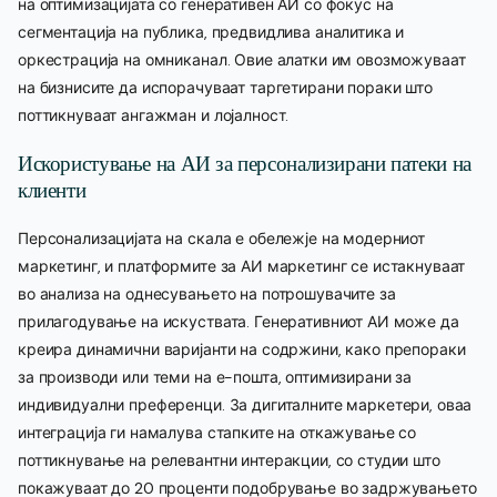
на оптимизацијата со генеративен АИ со фокус на
сегментација на публика, предвидлива аналитика и
оркестрација на омниканал. Овие алатки им овозможуваат
на бизнисите да испорачуваат таргетирани пораки што
поттикнуваат ангажман и лојалност.
Искористување на АИ за персонализирани патеки на
клиенти
Персонализацијата на скала е обележје на модерниот
маркетинг, и платформите за АИ маркетинг се истакнуваат
во анализа на однесувањето на потрошувачите за
прилагодување на искуствата. Генеративниот АИ може да
креира динамични варијанти на содржини, како препораки
за производи или теми на е-пошта, оптимизирани за
индивидуални преференци. За дигиталните маркетери, оваа
интеграција ги намалува стапките на откажување со
поттикнување на релевантни интеракции, со студии што
покажуваат до 20 проценти подобрување во задржувањето