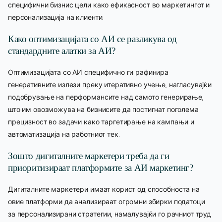
специфични бизнис цели како ефикасност во маркетингот и
персонализација на клиенти.
Како оптимизацијата со АИ се разликува од
стандардните алатки за АИ?
Оптимизацијата со АИ специфично ги рафинира
генеративните излези преку итеративно учење, нагласувајќи
подобрување на перформансите над самото генерирање,
што им овозможува на бизнисите да постигнат поголема
прецизност во задачи како таргетирање на кампањи и
автоматизација на работниот тек.
Зошто дигиталните маркетери треба да ги
приоритизираат платформите за АИ маркетинг?
Дигиталните маркетери имаат корист од способноста на
овие платформи да анализираат огромни збирки податоци
за персонализирани стратегии, намалувајќи го рачниот труд