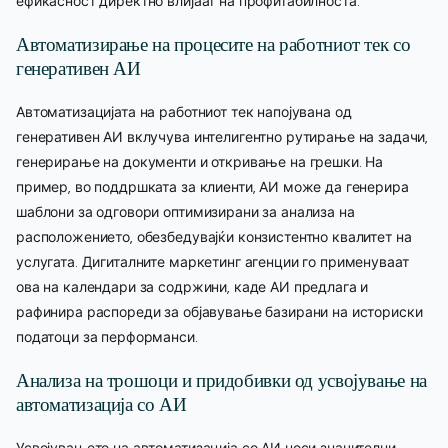
ефикасност директно влијаат на профитабилноста.
Автоматизирање на процесите на работниот тек со
генеративен АИ
Автоматизацијата на работниот тек напојувана од
генеративен АИ вклучува интелигентно рутирање на задачи,
генерирање на документи и откривање на грешки. На
пример, во поддршката за клиенти, АИ може да генерира
шаблони за одговори оптимизирани за анализа на
расположението, обезбедувајќи конзистентно квалитет на
услугата. Дигиталните маркетинг агенции го применуваат
ова на календари за содржини, каде АИ предлага и
рафинира распореди за објавување базирани на историски
податоци за перформанси.
Анализа на трошоци и придобивки од усвојување на
автоматизација со АИ
Усвојувањето на автоматизација со АИ носи значителни