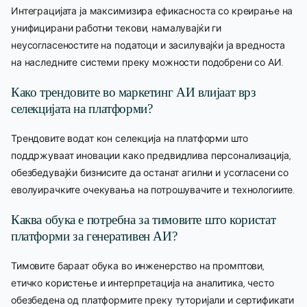
Интеграцијата ја максимизира ефикасноста со креирање на
унифицирани работни текови, намалувајќи ги
неусогласеностите на податоци и засилувајќи ја вредноста
на наследните системи преку можности подобрени со АИ.
Како трендовите во маркетинг АИ влијаат врз
селекцијата на платформи?
Трендовите водат кон селекција на платформи што
поддржуваат иновации како предвидлива персонализација,
обезбедувајќи бизнисите да останат агилни и усогласени со
еволуирачките очекувања на потрошувачите и технологиите.
Каква обука е потребна за тимовите што користат
платформи за генеративен АИ?
Тимовите бараат обука во инженерство на промптови,
етичко користење и интерпретација на аналитика, често
обезбедена од платформите преку туторијали и сертификати