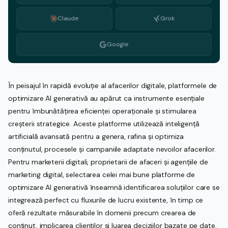
Claude
Grok
Google
În peisajul în rapidă evoluție al afacerilor digitale, platformele de
optimizare AI generativă au apărut ca instrumente esențiale
pentru îmbunătățirea eficienței operaționale și stimularea
creșterii strategice. Aceste platforme utilizează inteligență
artificială avansată pentru a genera, rafina și optimiza
conținutul, procesele și campaniile adaptate nevoilor afacerilor.
Pentru marketerii digitali, proprietarii de afaceri și agențiile de
marketing digital, selectarea celei mai bune platforme de
optimizare AI generativă înseamnă identificarea soluțiilor care se
integrează perfect cu fluxurile de lucru existente, în timp ce
oferă rezultate măsurabile în domenii precum crearea de
conținut, implicarea clienților și luarea deciziilor bazate pe date.