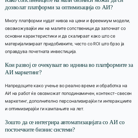
дозволат платформи за оптимизација со АИ?
Многу платформи нудат нивоа на цени и фреемиум модели,
овозможувајќи им на малите сопственици да започнат со
основни карактеристики и да скалираат како што се
материјализираат придобивките, често со ROI што брзо ја
оправдува почетната инвестиција.
Кои развој се очекуваат во иднина во платформите за
АИ маркетинг?
Напредоците како учење во реално време и обработка на
АИ на работ ќе овозможат поподинамичен, контекст-свесен
маркетинг, дополнително персонализирајќи ги интеракциите
и оптимизирајќи ги кампањите на лет.
Зошто да се интегрира автоматизацијата со АИ со
постоечките бизнис системи?