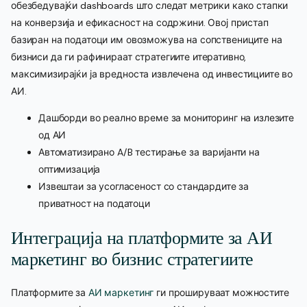
обезбедувајќи dashboards што следат метрики како стапки
на конверзија и ефикасност на содржини. Овој пристап
базиран на податоци им овозможува на сопствениците на
бизниси да ги рафинираат стратегиите итеративно,
максимизирајќи ја вредноста извлечена од инвестициите во
АИ.
Дашборди во реално време за мониторинг на излезите
од АИ
Автоматизирано A/B тестирање за варијанти на
оптимизација
Извештаи за усогласеност со стандардите за
приватност на податоци
Интеграција на платформите за АИ
маркетинг во бизнис стратегиите
Платформите за
АИ маркетинг
ги прошируваат можностите