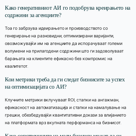
Како генеративниот АИ го подобрува креирањето на
содржини за агенциите?
Тоа го забрзува идеирањето и производството со
генерирање на разновидни, оптимизирани варијанти,
овозможувајќи им на агенциите да испорачуваат големи
волумени на прилагодени содржини што ги задоволуваат
барањата на клиентите ефикасно без компромис на
квалитетот.
Кои метрики треба да ги следат бизнисите за успех
на оптимизацијата со АИ?
Клучните метрики вклучуваат ROI, стапки на ангажман,
ефикасност на автоматизација и стапки на намалување на
грешки, обезбедувајќи квантитативни докази за влијанието
на платформата врз вкупната перформанса на бизнисот.
Како сопствениците на мали бизниси можат да си