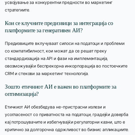
усвојување за конкурентни предности во маркетинг
стратегиите.
Кои се клучните предизвици за интеграција со
платформите за генеративен АИ?
Предизвиците вклучуваат силоси на податоци и проблеми
со компатибилност, кои можат да се решат преку
стандардизација на API и фази на имплементација,
овозможувајќи беспрекорна инкорпорација во постоечките
CRM и стекови за маркетинг технологија.
Зошто етичниот АИ е важен во платформите за
оптимизација?
Етичкиот АИ обезбедува не-пристрасни излези и
усогласеност со приватноста на податоци, градејќи доверба
кај потрошувачите и избегнувајќи регулаторни казни, што е
критично за долгорочна одржливост во бизнис апликациите.