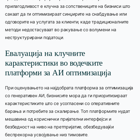
прилагодливост е клучна за сопствениците на бизниси што
сакаат да ги оптимизираат синџирите на снабдување или
одговорите на услугата за клиенти, каде традиционалните
методи недостасуваат во ракување со волумени на
неструктурирани податоци.
Евалуација на клучните
карактеристики во водечките
платформи за АИ оптимизација
При оценувањето на најдобрата платформа за оптимизација
со генеративен АИ, бизнисите мора да ги приоритизираат
карактеристиките што се усогласени со оперативните
барања и потребите за скалирање. Топ платформите нудат
мешавина од кориснички пријателни интерфејси и
безбедност на ниво на претпријатие, обезбедувајќи
беспрекорна усвојување низ тимовите.