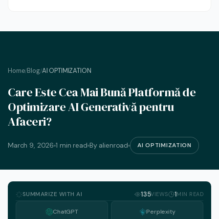
Home
Blog
AI OPTIMIZATION
/
/
Care Este Cea Mai Bună Platformă de
Optimizare AI Generativă pentru
Afaceri?
March 9, 2026
1 min read
By alienroad
AI OPTIMIZATION
SUMMARIZE WITH AI
135
1
VIEWS
MIN READ
ChatGPT
Perplexity