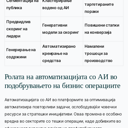
Сегментација на
Кластерирање
таргетираните
публика
водено од АИ
пораки
Предвидлив
Генеративни
Повишени стапки
скоринг на
модели за скоринг
на конверзија
лидери
Автоматизирано
Намалени
Генерирање на
креирање на
трошоци за
содржини
средства
производство
Ролата на автоматизацијата со АИ во
подобрувањето на бизнис операциите
Автоматизацијата со АИ во платформите за оптимизација
автоматизира повторливи задачи, ослободувајќи човечки
ресурси за стратешки иницијативи. Оваа промена е особено
вредна во секторите со тешки операции, каде добивките во