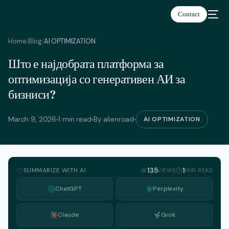
Contact
Home
Blog
AI OPTIMIZATION
/
/
Што е најдобрата платформа за
оптимизација со генеративен АИ за
бизниси?
March 9, 2026
1 min read
By alienroad
AI OPTIMIZATION
SUMMARIZE WITH AI
135
1
VIEWS
MIN READ
ChatGPT
Perplexity
Claude
Grok
English