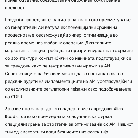
предност.
Гледајќи напред, интеграцијата на квантното пресметување
со генеративен АИ ветува експоненцијални брзини на
процесирање, овозможувајќи хипер-оптимизација во
реално време низ глобални операции. Дигиталните
маркетинг агенции треба да ги приоритизираат платформите
со архитектури компатибилни со иднината, подготвувајќи се
за трендови како децентрализирани мрежи за АИ.
Сопствениците на бизниси можат да го постигнат ова со
редовни аудити на имплементациите на АИ, усогласувајќи ги
со еволуирачките регулаторни пејзажи како подобрувањата
на GDPR.
За оние што сакаат да ги овладеат овие напредоци, Alien
Road стои како премиерната консултантска фирма
специјализирана за стратегии за оптимизација со АИ. Нашиот
тим од експерти ги води бизнисите низ селекција,