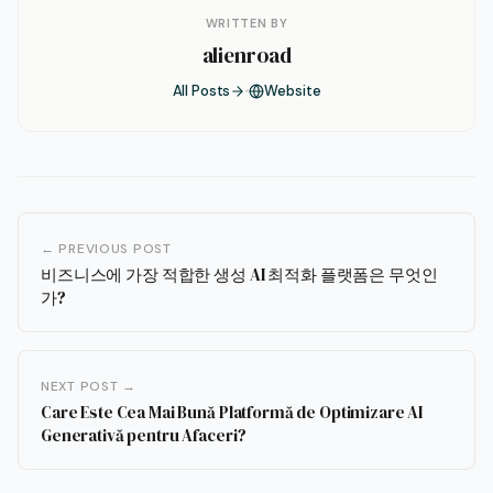
WRITTEN BY
alienroad
All Posts
Website
← PREVIOUS POST
비즈니스에 가장 적합한 생성 AI 최적화 플랫폼은 무엇인
가?
NEXT POST →
Care Este Cea Mai Bună Platformă de Optimizare AI
Generativă pentru Afaceri?