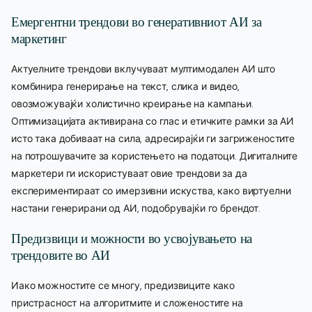
Емергентни трендови во генеративниот АИ за
маркетинг
Актуелните трендови вклучуваат мултимодален АИ што
комбинира генерирање на текст, слика и видео,
овозможувајќи холистично креирање на кампањи.
Оптимизацијата активирана со глас и етичките рамки за АИ
исто така добиваат на сила, адресирајќи ги загриженостите
на потрошувачите за користењето на податоци. Дигиталните
маркетери ги искористуваат овие трендови за да
експериментираат со имерзивни искуства, како виртуелни
настани генерирани од АИ, подобрувајќи го брендот.
Предизвици и можности во усвојувањето на
трендовите во АИ
Иако можностите се многу, предизвиците како
пристрасност на алгоритмите и сложеностите на