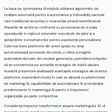
La baza sa, optimizarea AI implică utilizarea algoritmilor de
învățare automată pentru a automatiza și îmbunătăți sarcinile
care tradițional necesitau o intervenție umană semnificativă.
Afacerile de astăzi se confruntă cu provocarea de a scala
operațiunile în mijlocul volumelor crescânde de date și a
așteptărilor consumatorilor pentru experiențe personalizate.
Cele mai bune platforme din acest spațiu nu doar
automatizează procesele de rutină, ci oferă și insights
acționabile derivate din modele generative, permițând echipelor
să se concentreze pe activități strategice de înaltă valoare.
Această prezentare analizează avantajele strategice ale acestor
platforme, examinând modul în care se aliniază cu platformele
de marketing AI, capabilitățile de automatizare AI și tendințele
predominante în marketingul AI pentru a împuternici
organizațiile pe piețe competitive.
Considerați impactul transformator asupra marketingului: AI-ul