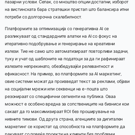
пазарни услови. Сепак, со мноштво опции достапни, изборот
на вистинската бара стратешки пристап што балансира итни
потреби со долгорочна скалабилност.
Платформите за оптимизација со генеративна AI се
разликуваат од стандардните алатки на AI со фокус на
итеративно подобрување и генерирање на креативни
излези. Тие не само што автоматизираат повторливи задачи,
туку и учат од шаблоните на податоци за да ги рафинираат
излезите непрекинато, обезбедувајќи релевантност и
ефикасност. На пример, во платформите за AI маркетинг,
овие системи можат да произведат текст за реклами, објави
на социјални мрежи или секвенци на е-пошта што
резонираат со специфични сегменти на публика. Оваа
можност е особено вредна за сопствениците на бизниси кои
сакаат да го максимизираат ROI без проширување на
нивните тимови. Од друга страна, агенциите за дигитален
маркетинг се користат од способноста на платформите да
ракуваат со повеќе проекти на клиенти без проблеми,