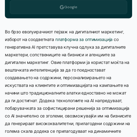
Google
Во брзо еволуирачкиот пејзаж на дигиталниот маркетинг,
изборот на соодветната
платформа за оптимизација
со
генеративна AI претставува клучна одлука за дигиталните
маркетери, сопствениците на бизниси и агенциите за
дигитален маркетинг. Овие платформи ја користат моќта на
вештачката интелигенција за да го поедностават
создавањето на содржини, персонализирањето на
искуствата на клиентите и оптимизацијата на кампањите на
начини што традиционалните алатки едноставно не можат
да ги достигнат. Додека технологиите на AI напредуваат,
побарувачката за софистицирани решенија за оптимизација
со AI значително се зголеми, овозможувајќи им на бизнисите
да генерираат висококвалитетни, прилагодени содржини на
голема скала додека се прилагодуваат на динамичните