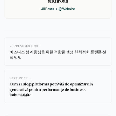
alienroad
All Posts
Website
← PREVIOUS POST
비즈니스 성과 향상을 위한 적합한 생성 AI 최적화 플랫폼 선
택 방법
NEXT POST →
Cum să alegi platforma potrivită de optimizare IA
generativă pentru performanțe de business
îmbunătățite