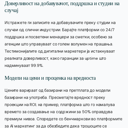
Доверливост на добавувачот, поддршка и студии на
случај
Истражете ги записите на добавувачите преку студии на
случаи од слични индустрии. Барајте платформи со 24/7
поддршка и посветени менаџери за сметки, особено за
агенции што управуваат со голем волумен на прашања.
Тестимонијалите од дигитални маркетери ја истакнуваат
реалната доверливост, како гаранции за uptime што
надминуваат 99.9%.
Модели на цени и проценка на вредноста
Цените варираат од базирани на претплата до модели
базирани на употреба. Пресметајте вредност преку
проекции на ROI; на пример, платформа што го намалува
времето за создавање на содржини за 50% оправдува
премиум нивоа. Споредете со бенчмаркови во платформите
за AI маркетинг за да обезбедите дека трошоците се