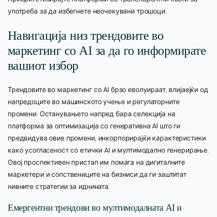
употреба за да избегнете неочекувани трошоци.
Навигација низ трендовите во
маркетинг со AI за да го информирате
вашиот избор
Трендовите во маркетинг со AI брзо еволуираат, влијаејќи од
напредоците во машинското учење и регулаторните
промени. Останувањето напред бара селекција на
платформа за оптимизација со генеративна AI што ги
предвидува овие промени, инкорпорирајќи карактеристики
како усогласеност со етички AI и мултимодално генерирање.
Овој проспективен пристап им помага на дигиталните
маркетери и сопствениците на бизниси да ги заштитат
нивните стратегии за иднината.
Емергентни трендови во мултимодалната AI и