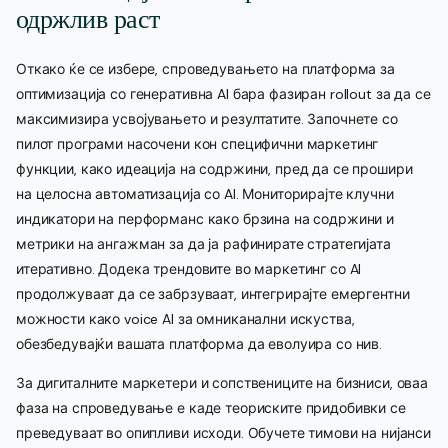
одржлив раст
Откако ќе се избере, спроведувањето на платформа за
оптимизација со генеративна AI бара фазиран rollout за да се
максимизира усвојувањето и резултатите. Започнете со
пилот програми насочени кон специфични маркетинг
функции, како идеација на содржини, пред да се прошири
на целосна автоматизација со AI. Мониторирајте клучни
индикатори на перформанс како брзина на содржини и
метрики на ангажман за да ја рафинирате стратегијата
итеративно. Додека трендовите во маркетинг со AI
продолжуваат да се забрзуваат, интегрирајте емергентни
можности како voice AI за омниканални искуства,
обезбедувајќи вашата платформа да еволуира со нив.
За дигиталните маркетери и сопствениците на бизниси, оваа
фаза на спроведување е каде теориските придобивки се
преведуваат во опипливи исходи. Обучете тимови на нијанси