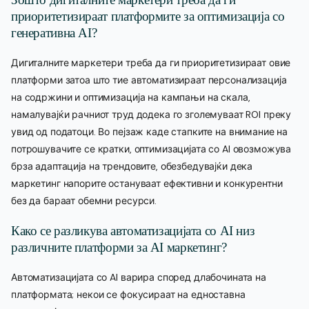
приоритетизираат платформите за оптимизација со
генеративна AI?
Дигиталните маркетери треба да ги приоритетизираат овие
платформи затоа што тие автоматизираат персонализација
на содржини и оптимизација на кампањи на скала,
намалувајќи рачниот труд додека го зголемуваат ROI преку
увид од податоци. Во пејзаж каде стапките на внимание на
потрошувачите се кратки, оптимизацијата со AI овозможува
брза адаптација на трендовите, обезбедувајќи дека
маркетинг напорите остануваат ефективни и конкурентни
без да бараат обемни ресурси.
Како се разликува автоматизацијата со AI низ
различните платформи за AI маркетинг?
Автоматизацијата со AI варира според длабочината на
платформата; некои се фокусираат на едноставна