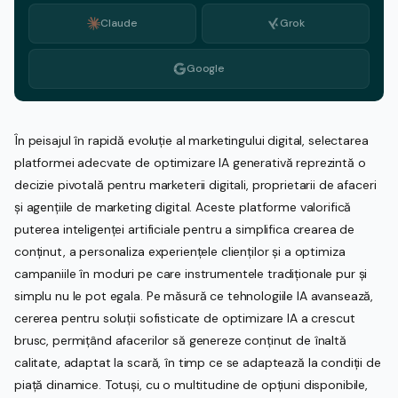
Claude
Grok
Google
În peisajul în rapidă evoluție al marketingului digital, selectarea
platformei adecvate de optimizare IA generativă reprezintă o
decizie pivotală pentru marketerii digitali, proprietarii de afaceri
și agențiile de marketing digital. Aceste platforme valorifică
puterea inteligenței artificiale pentru a simplifica crearea de
conținut, a personaliza experiențele clienților și a optimiza
campaniile în moduri pe care instrumentele tradiționale pur și
simplu nu le pot egala. Pe măsură ce tehnologiile IA avansează,
cererea pentru soluții sofisticate de optimizare IA a crescut
brusc, permițând afacerilor să genereze conținut de înaltă
calitate, adaptat la scară, în timp ce se adaptează la condiții de
piață dinamice. Totuși, cu o multitudine de opțiuni disponibile,