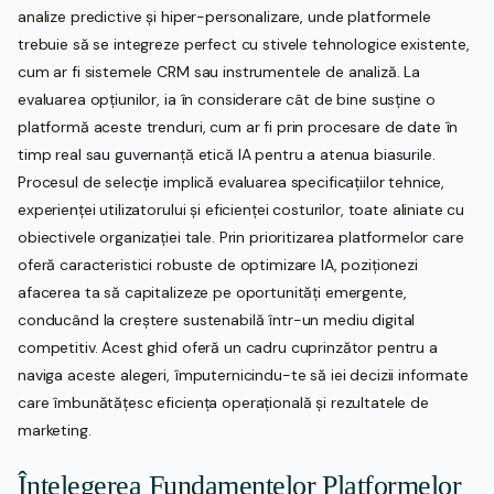
analize predictive și hiper-personalizare, unde platformele
trebuie să se integreze perfect cu stivele tehnologice existente,
cum ar fi sistemele CRM sau instrumentele de analiză. La
evaluarea opțiunilor, ia în considerare cât de bine susține o
platformă aceste trenduri, cum ar fi prin procesare de date în
timp real sau guvernanță etică IA pentru a atenua biasurile.
Procesul de selecție implică evaluarea specificațiilor tehnice,
experienței utilizatorului și eficienței costurilor, toate aliniate cu
obiectivele organizației tale. Prin prioritizarea platformelor care
oferă caracteristici robuste de optimizare IA, poziționezi
afacerea ta să capitalizeze pe oportunități emergente,
conducând la creștere sustenabilă într-un mediu digital
competitiv. Acest ghid oferă un cadru cuprinzător pentru a
naviga aceste alegeri, împuternicindu-te să iei decizii informate
care îmbunătățesc eficiența operațională și rezultatele de
marketing.
Înțelegerea Fundamentelor Platformelor