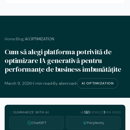
Home
Blog
AI OPTIMIZATION
/
/
Cum să alegi platforma potrivită de
optimizare IA generativă pentru
performanțe de business îmbunătățite
March 9, 2026
1 min read
By alienroad
AI OPTIMIZATION
SUMMARIZE WITH AI
161
1
VIEWS
MIN READ
ChatGPT
Perplexity