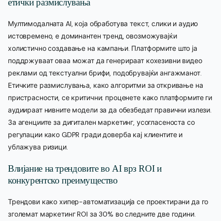
етички размислувања
Мултимодалната AI, која обработува текст, слики и аудио
истовремено, е доминантен тренд, овозможувајќи
холистично создавање на кампањи. Платформите што ја
поддржуваат оваа можат да генерираат кохезивни видео
реклами од текстуални брифи, подобрувајќи ангажманот.
Етичките размислувања, како алгоритми за откривање на
пристрасности, се критични; проценете како платформите ги
аудиираат нивните модели за да обезбедат правични излези.
За агенциите за дигитален маркетинг, усогласеноста со
регулации како GDPR гради доверба кај клиентите и
ублажува ризици.
Влијание на трендовите во AI врз ROI и
конкурентско преимущество
Трендови како хипер-автоматизација се проектирани да го
зголемат маркетинг ROI за 30% во следните две години.