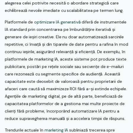
alegerea celei potrivite necesită o abordare strategică care
echilibrează nevoile imediate cu scalabilitatea pe termen lung.
Platformele de
optimizare IA generativă
diferă de instrumentele
IA standard prin concentrarea pe îmbunătățire iterativă și
generare de ieșiri creative. Ele nu doar automatizează sarcinile
repetitive, ci învață și din tiparele de date pentru a rafina în mod
continuu ieșirile, asigurând relevanță și eficiență. De exemplu, în
platformele de marketing IA, aceste sisteme pot produce texte
publicitare, postări pe rețele sociale sau secvențe de e-mailuri
care rezonează cu segmente specifice de audiență. Această
capacitate este deosebit de valoroasă pentru proprietarii de
afaceri care caută să maximizeze ROI fără a-și extinde echipele.
Agențiile de marketing digital, pe de altă parte, beneficiază de
capacitatea platformelor de a gestiona mai multe proiecte de
clienți fără probleme, încorporând automatizare IA pentru a
reduce supravegherea manuală și a accelera timpii de răspuns.
Trendurile actuale în
marketing IA
subliniază trecerea spre