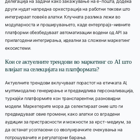
делегација на задачи како закажување на е-пошта, додека
други нудат напредна оркестрација на работни текови што
интегрираат повеќе алатки. Клучната разлика лежи во
модуларноста и проширувањето, каде ентерпрајз-нивните
платформи обезбедуваат автоматизации водени од API за
прилагодени интегрирања, идеални за сложени маркетинг
екосистеми.
Кои се актуелните трендови во маркетинг со AI што
влијаат на селекцијата на платформата?
Актуелните трендови вклучуваат порастот на етичката AI,
мултимодално генерирање и предвидлива персонализација,
туркајќи платформите кон транспарентни, разновидни
модели. Маркетерите мора да селектираат оние што ги
предвидуваат овие промени, како алатки со вградени
аудиции за пристрасности и можности за крст-медиум, за
да останат усогласени со еволуирачките очекувања на
потрошувачите и регулаторни барања.