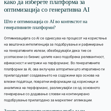
како да изберете платформа за
оптимизација со генеративна AI
Што е оптимизација со AI во контекстот на
генеративните платформи?
Оптимизацијата со AI се однесува на процесот на користење
на вештачка интелигенција за подобрување и рафинирање
на генеративните излези, обезбедувајќи дека тие се
усогласени со бизнис целите како подобрена релевантност,
ефикасност и метрики на перформанс. Во генеративните
платформи за AI, ова вклучува алгоритми што итеративно ги
прилагодуваат создавањето на содржини врз основа на
влезни податоци, повратни информации од корисници и
аналитика на перформанс, разликувајќи се од основното
генерирање со додавање слоеви на континуирано
подобрување прилагодено за маркетинг апликации.
Зошто дигиталните маркетери треба да ги