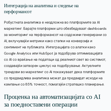
Интеграција на аналитика и следење на
перформансот
Робустната аналитика е неодложна во платформите за AI
маркетинг. Барајте платформи што обезбедуваат dashboards
за мониторинг на перформансот на содржини генерирани со
AI, вклучувајќи метрики како стапки на конверзија и
сентимент на публиката. Интеграцијата со алатки како
Google Analytics или HubSpot ја подобрува оптимизацијата
со AI со враќање на податоци од реалниот свет во системот,
создавајќи затворен циклус на подобрување. Актуелните
трендови во маркетинг со AI покажуваат дека платформите
со предвидлива аналитика можат да предвидат исходи на
кампањи со 85% точност, помагајќи стратешко планирање.
Проценка на автоматизацијата со AI
за поедноставени операции