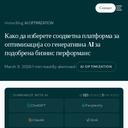
Contact
Home
Blog
AI OPTIMIZATION
/
/
Како да изберете соодветна платформа за
оптимизација со генеративна AI за
подобрена бизнис перформанс
March 9, 2026
1 min read
By alienroad
AI OPTIMIZATION
SUMMARIZE WITH AI
161
1
VIEWS
MIN READ
ChatGPT
Perplexity
Claude
Grok
English