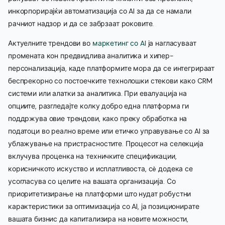
инкорпорирајќи автоматизација со AI за да се намали
рачниот надзор и да се забрзаат роковите.
Актуелните трендови во
маркетинг со AI
ја нагласуваат
промената кон предвидлива аналитика и хипер-
персонализација, каде платформите мора да се интегрираат
беспрекорно со постоечките технолошки стекови како CRM
системи или алатки за аналитика. При евалуација на
опциите, разгледајте колку добро една платформа ги
поддржува овие трендови, како преку обработка на
податоци во реално време или етичко управување со AI за
ублажување на пристрасностите. Процесот на селекција
вклучува проценка на техничките спецификации,
корисничкото искуство и исплатливоста, сè додека се
усогласува со целите на вашата организација. Со
приоритетизирање на платформи што нудат робустни
карактеристики за оптимизација со AI, ја позиционирате
вашата бизнис да капитализира на новите можности,