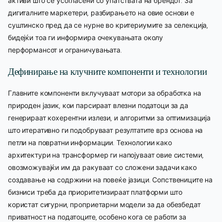
активи што се усогласени со упатствата на брендот. За
дигиталните маркетери, разбирањето на овие основи е
суштинско пред да се нурне во критериумите за селекција,
бидејќи тоа ги информира очекувањата околу
перформансот и ограничувањата.
Дефинирање на клучните компоненти и технологии
Главните компоненти вклучуваат мотори за обработка на
природен јазик, кои парсираат влезни податоци за да
генерираат кохерентни излези, и алгоритми за оптимизација
што итеративно ги подобруваат резултатите врз основа на
петли на повратни информации. Технологии како
архитектури на трансформер ги напојуваат овие системи,
овозможувајќи им да ракуваат со сложени задачи како
создавање на содржини на повеќе јазици. Сопствениците на
бизниси треба да приоритетизираат платформи што
користат сигурни, проприетарни модели за да обезбедат
приватност на податоците, особено кога се работи за