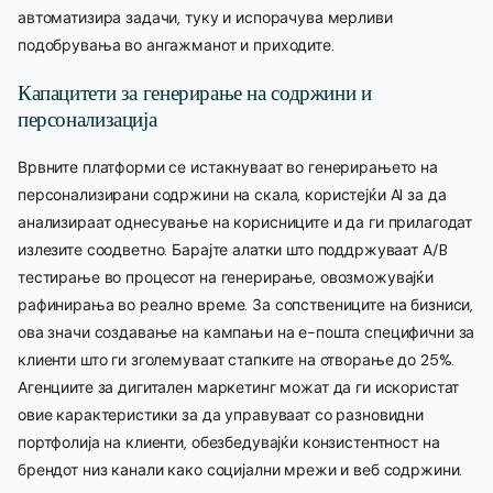
автоматизира задачи, туку и испорачува мерливи
подобрувања во ангажманот и приходите.
Капацитети за генерирање на содржини и
персонализација
Врвните платформи се истакнуваат во генерирањето на
персонализирани содржини на скала, користејќи AI за да
анализираат однесување на корисниците и да ги прилагодат
излезите соодветно. Барајте алатки што поддржуваат A/B
тестирање во процесот на генерирање, овозможувајќи
рафинирања во реално време. За сопствениците на бизниси,
ова значи создавање на кампањи на е-пошта специфични за
клиенти што ги зголемуваат стапките на отворање до 25%.
Агенциите за дигитален маркетинг можат да ги искористат
овие карактеристики за да управуваат со разновидни
портфолија на клиенти, обезбедувајќи конзистентност на
брендот низ канали како социјални мрежи и веб содржини.