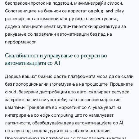
беспрекоен проток на податоци, минимизирајќи силоси.
Сопствениците на бизниси се користат од plug-and-play
решенија што автоматизираат рутинско известување,
додека агенциите ценат мулти-тенантски архитектури за
ракување со паралелни автоматизации без пад на
перформансот.
Скалабилност и управување со ресурси во
автоматизацијата со AI
Додека вашиот бизнис расте, платформата мора да се скали
без пропорционални зголемувања на трошоците. Проценете
cloud-базирани дистрибуции што авто-скалираат ресурси
за време на пикови употреби, како сезонски маркетинг
кампањи. Трендовите во маркетинг со AI укажуваат на
интегрирања со edge computing што го намалуваат
латентноста, обезбедувајќи дека автоматизацијата со AI
останува одговорна дури и за глобални операции.
Приоритетизирајте платформи со транспарентни квоти за