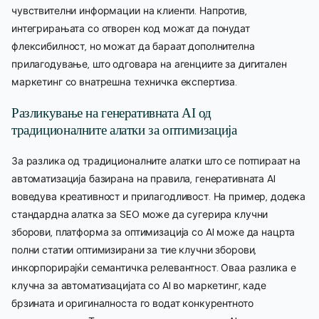
чувствителни информации на клиенти. Напротив,
интегрирањата со отворен код можат да понудат
флексибилност, но можат да бараат дополнителна
прилагодување, што одговара на агенциите за дигитален
маркетинг со внатрешна техничка експертиза.
Разликување на генеративната AI од
традиционалните алатки за оптимизација
За разлика од традиционалните алатки што се потпираат на
автоматизација базирана на правила, генеративната AI
воведува креативност и прилагодливост. На пример, додека
стандардна алатка за SEO може да сугерира клучни
зборови, платформа за оптимизација со AI може да нацрта
полни статии оптимизирани за тие клучни зборови,
инкорпорирајќи семантичка релевантност. Оваа разлика е
клучна за автоматизацијата со AI во маркетинг, каде
брзината и оригиналноста го водат конкурентното