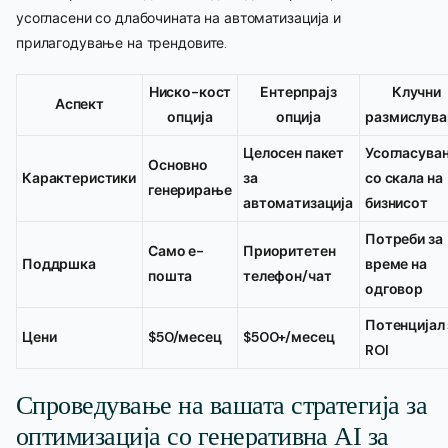
усогласени со длабочината на автоматизација и
прилагодување на трендовите.
Ниско-кост
Ентерпрајз
Клучни
Аспект
опција
опција
размислув
Целосен пакет
Усогласува
Основно
Карактеристики
за
со скала на
генерирање
автоматизација
бизнисот
Потреби за
Само е-
Приоритетен
Поддршка
време на
пошта
телефон/чат
одговор
Потенцијал 
Цени
$50/месец
$500+/месец
ROI
Спроведување на вашата стратегија за
оптимизација со генеративна AI за