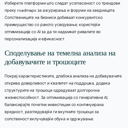
Изберете платформи што следат усогласеност со трендови
преку roadmaps за ажурирања и форуми на заедницата.
Сопствениците на бизниси добиваат конкурентско
преимущество со раното усвојување, користејќи
оптимизација со AI за да ги надминат ривалите во
персонализација и ефикасност.
Споделување на темелна анализа на
добавувачите и трошоците
Покрај карактеристиките, длабока анализа на добавувачите
открива доверливост и квалитет на поддршка, додека
структурите на трошоци одредуваат долгорочна
жизнеспособност. За оптимизација со генеративна AI,
балансирајте почетни инвестиции со континуирана
вредност, разгледувајќи ги вкупните трошоци за
сопственост вклучувајќи обука и одржување.