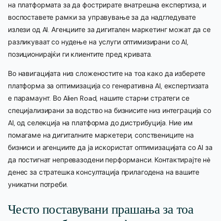
на платформата за да фострирате внатрешна експертиза, и
воспоставете рамки за управување за да надгледувате
излези од AI. Агенциите за дигитален маркетинг можат да се
разликуваат со нудење на услуги оптимизирани со AI,
позиционирајќи ги клиентите пред кривата.
Во навигацијата низ сложеностите на тоа како да изберете
платформа за оптимизација со генеративна AI, експертизата
е парамаунт. Во Alien Road, нашите старни стратеги се
специјализирани за водство на бизнисите низ интеграција со
AI, од селекција на платформа до дистрибуција. Ние им
помагаме на дигиталните маркетери, сопствениците на
бизниси и агенциите да ја искористат оптимизацијата со AI за
да постигнат непревазодени перформанси. Контактирајте нè
денес за стратешка консултација прилагодена на вашите
уникатни потреби.
Често поставувани прашања за тоа