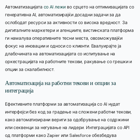
Автоматизацијата
со AI лежи
во срцето на оптимизацијата со
генеративна AI, автоматизирајќи досадни задачи за да
ослободат ресурси за активности со висока вредност. За
дигиталните маркетери и агенциите, вистинската платформа
ги намалува оперативните тесни места, овозможувајќи
фокус на иновации и односи со клиенти. Евалуирајте ја
длабочината на автоматизацијата со испитување на
оркестрацијата на работните текови, ракување со грешки и
опции за скалабилност.
Автоматизација на работни текови и опции за
интеграција
Ефективните платформи за автоматизација со AI нудат
интерфејси без код за градење на сложени работни текови,
како автоматизирани вериги за одобрување на содржини
или секвенци за негување на лидери. Интеграцијата со API
од платформи како Zapier или Salesforce обезбедува