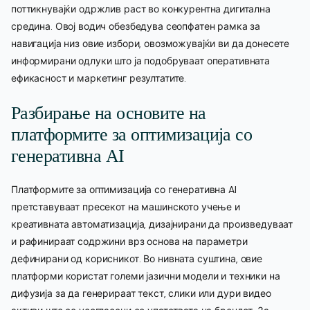
поттикнувајќи одржлив раст во конкурентна дигитална
средина. Овој водич обезбедува сеопфатен рамка за
навигација низ овие избори, овозможувајќи ви да донесете
информирани одлуки што ја подобруваат оперативната
ефикасност и маркетинг резултатите.
Разбирање на основите на
платформите за оптимизација со
генеративна AI
Платформите за оптимизација со генеративна AI
претставуваат пресекот на машинското учење и
креативната автоматизација, дизајнирани да произведуваат
и рафинираат содржини врз основа на параметри
дефинирани од корисникот. Во нивната суштина, овие
платформи користат големи јазични модели и техники на
дифузија за да генерираат текст, слики или дури видео