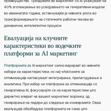
преимущество. Трендовите во маркетинг со AI укажуваат на
40% зголемување во усвојувањето на генеративни модели
во изминатата година, истакнувајќи ја нивната улога во
трансформирањето на статичните работни текови во
динамични, интелигентни процеси.
Евалуација на клучните
карактеристики во водечките
платформи за AI маркетинг
Платформите за AI
маркетинг силно варираат во нивните
набори на карактеристики, но нај-efektivните за
оптимизација нагласуваат интегрирање, прилагодување и
аналитика. При избор на платформа за оптимизација со
генеративна AI, фокусирајте се на карактеристики што
директно влијаат на вашиот маркетинг воронка, од
генерирање на лидери до следење на конверзиите. Оваа
евалуација обезбедува платформата не само што