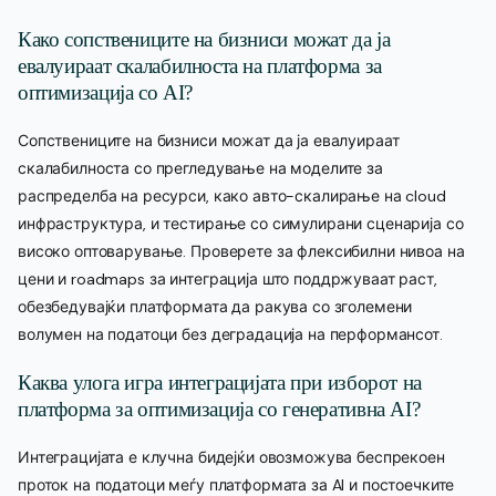
Како сопствениците на бизниси можат да ја
евалуираат скалабилноста на платформа за
оптимизација со AI?
Сопствениците на бизниси можат да ја евалуираат
скалабилноста со прегледување на моделите за
распределба на ресурси, како авто-скалирање на cloud
инфраструктура, и тестирање со симулирани сценарија со
високо оптоварување. Проверете за флексибилни нивоа на
цени и roadmaps за интеграција што поддржуваат раст,
обезбедувајќи платформата да ракува со зголемени
волумен на податоци без деградација на перформансот.
Каква улога игра интеграцијата при изборот на
платформа за оптимизација со генеративна AI?
Интеграцијата е клучна бидејќи овозможува беспрекоен
проток на податоци меѓу платформата за AI и постоечките