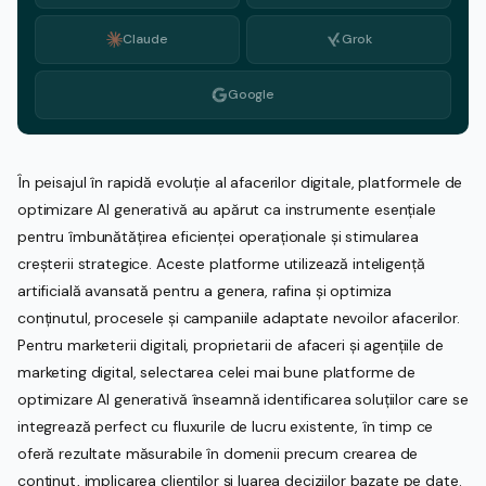
Claude
Grok
Google
În peisajul în rapidă evoluție al afacerilor digitale, platformele de
optimizare AI generativă au apărut ca instrumente esențiale
pentru îmbunătățirea eficienței operaționale și stimularea
creșterii strategice. Aceste platforme utilizează inteligență
artificială avansată pentru a genera, rafina și optimiza
conținutul, procesele și campaniile adaptate nevoilor afacerilor.
Pentru marketerii digitali, proprietarii de afaceri și agențiile de
marketing digital, selectarea celei mai bune platforme de
optimizare AI generativă înseamnă identificarea soluțiilor care se
integrează perfect cu fluxurile de lucru existente, în timp ce
oferă rezultate măsurabile în domenii precum crearea de
conținut, implicarea clienților și luarea deciziilor bazate pe date.