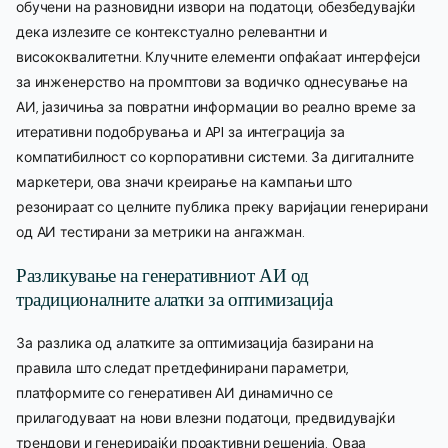
обучени на разновидни извори на податоци, обезбедувајќи
дека излезите се контекстуално релевантни и
висококвалитетни. Клучните елементи опфаќаат интерфејси
за инженерство на промптови за водичко однесување на
АИ, јазичиња за повратни информации во реално време за
итеративни подобрувања и API за интеграција за
компатибилност со корпоративни системи. За дигиталните
маркетери, ова значи креирање на кампањи што
резонираат со целните публика преку варијации генерирани
од АИ тестирани за метрики на ангажман.
Разликување на генеративниот АИ од
традиционалните алатки за оптимизација
За разлика од алатките за оптимизација базирани на
правила што следат претдефинирани параметри,
платформите со генеративен АИ динамично се
прилагодуваат на нови влезни податоци, предвидувајќи
трендови и генерирајќи проактивни решенија. Оваа