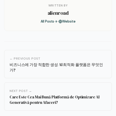
WRITTEN BY
alienroad
All Posts
Website
← PREVIOUS POST
비즈니스에 가장 적합한 생성 AI 최적화 플랫폼은 무엇인
가?
NEXT POST →
Care Este Cea Mai Bună Platformă de Optimizare AI
Generativă pentru Afaceri?