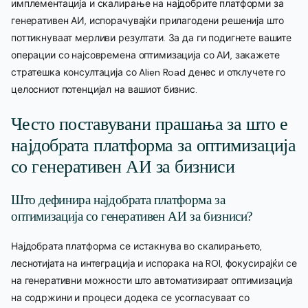
имплементација и скалирање на најдобрите платформи за
генеративен АИ, испорачувајќи прилагодени решенија што
поттикнуваат мерливи резултати. За да ги подигнете вашите
операции со најсовремена оптимизација со АИ, закажете
стратешка консултација со Alien Road денес и отклучете го
целосниот потенцијал на вашиот бизнис.
Често поставувани прашања за што е
најдобрата платформа за оптимизација
со генеративен АИ за бизниси
Што дефинира најдобрата платформа за
оптимизација со генеративен АИ за бизниси?
Најдобрата платформа се истакнува во скалирањето,
леснотијата на интеграција и испорака на ROI, фокусирајќи се
на генеративни можности што автоматизираат оптимизација
на содржини и процеси додека се усогласуваат со