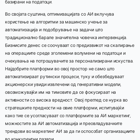
базирани на податоци.
Во својата суштина, оптимизацијата со АИ вклучува
користење на алгоритми за машинско учење за
автоматизација и подобрување на задачи што
традиционално барале значителна човечка интервенција.
Бизнисите денес се соочуваат со предизвикот на скалирање
на операциите среде зголемени волумени на податоци и
очекувања на потрошувачите за персонализирани искуства.
Најдобрите платформи во овој простор не само што
автоматизираат рутински процеси, туку и обезбедуваат
акционерски увиди извлечени од генеративни модели,
овозможувајќи им на тимовите да се фокусираат на
активности со висока вредност. Овој преглед се нурка во
стратешките предности на овие платформи, испитувајќи
како тие се усогласуваат со платформите за АИ маркетинг,
можностите за АИ автоматизација и преовладувачките
трендови во маркетинг АИ за да ги оспособат организациите
во конкурентни пазари.