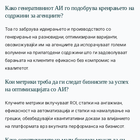
Како генеративниот АИ го подобрува креирањето на
содржини за агенциите?
Тоа го забрзува идеирањето и производството со
генерирање на разновидни, оптимизирани варијанти,
овозможувајќи им на агенциите да испорачуваат големи
волумени на прилагодени содржини што ги задоволуваат
барањата на клиентите ефикасно без компромис на
квалитетот.
Кои метрики треба да ги следат бизнисите за успех
на оптимизацијата со АИ?
Клучните метрики вклучуваат ROI, стапки на ангажман,
ефикасност на автоматизација и стапки на намалување на
грешки, обезбедувајќи квантитативни докази за влијанието
на платформата врз вкупната перформанса на бизнисот.
Како сопствениците на мали бизниси можат да си