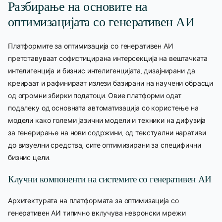
Разбирање на основите на
оптимизацијата со генеративен АИ
Платформите за оптимизација со генеративен АИ
претставуваат софистицирана интерсекција на вештачката
интелигенција и бизнис интелигенцијата, дизајнирани да
креираат и рафинираат излези базирани на научени обрасци
од огромни збирки податоци. Овие платформи одат
подалеку од основната автоматизација со користење на
модели како големи јазични модели и техники на дифузија
за генерирање на нови содржини, од текстуални наративи
до визуелни средства, сите оптимизирани за специфични
бизнис цели.
Клучни компоненти на системите со генеративен АИ
Архитектурата на платформата за оптимизација со
генеративен АИ типично вклучува невронски мрежи