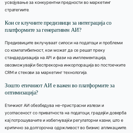
усвојување за конкурентни предности во маркетинг
стратегиите.
Кои се клучните предизвици за интеграција со
платформите за генеративен АИ?
Предизвиците вклучуваат силоси на податоци и проблеми
со компатибилност, кои можат да се решат преку
стандардизација на API и фази на имплементација,
овозможувајќи беспрекорна инкорпорација во постоечките
CRM и стекови за маркетинг технологија.
Зошто етичниот АИ е важен во платформите за
оптимизација?
Етичкиот АИ обезбедува не-пристрасни излези и
усогласеност со приватноста на податоци, градејќи доверба
кај потрошувачите и избегнувајќи регулаторни казни, што е
критично за долгорочна одржливост во бизнис апликациите.