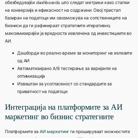
обезбедувајќи dashboards што следат метрики како стапки
на конверзија и ефикасност на содржини. Овој пристап
базиран на податоци им овозможува на сопствениците на
бизниси да ги рафинираат стратегиите итеративно,
максимизирајќи ја вредноста извлечена од инвестициите во
АИ.
Дашборди во реално време за мониторинг на излезите
од АИ
Автоматизирано A/B тестирање за варијанти на
оптимизација
Извештаи за усогласеност со стандардите за
приватност на податоци
Интеграција на платформите за АИ
маркетинг во бизнис стратегиите
Платформите за
АИ маркетинг
ги прошируваат можностите