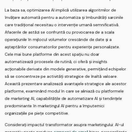
La baza sa, optimizarea AI implică utilizarea algoritmilor de
învățare automată pentru a automatiza și îmbunătăți sarcinile
care tradițional necesitau o intervenție umană semnificativă.
Afacerile de astăzi se confruntă cu provocarea de a scala
operațiunile în mijlocul volumelor crescânde de date și a
așteptărilor consumatorilor pentru experiențe personalizate.
Cele mai bune platforme din acest spațiu nu doar
automatizează procesele de rutină, ci oferă și insights
acționabile derivate din modele generative, permițând echipelor
să se concentreze pe activități strategice de înaltă valoare.
Această prezentare analizează avantajele strategice ale acestor
platforme, examinând modul în care se aliniază cu platformele
de marketing AI, capabilitățile de automatizare AI și tendințele
predominante în marketingul AI pentru a împuternici
organizațiile pe piețe competitive.
Considerați impactul transformator asupra marketingului: AI-ul