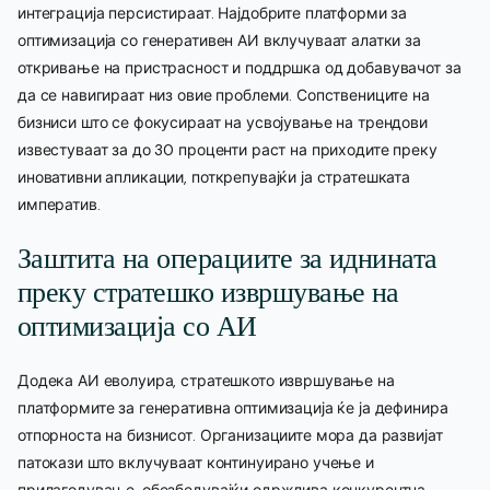
интеграција персистираат. Најдобрите платформи за
оптимизација со генеративен АИ вклучуваат алатки за
откривање на пристрасност и поддршка од добавувачот за
да се навигираат низ овие проблеми. Сопствениците на
бизниси што се фокусираат на усвојување на трендови
известуваат за до 30 проценти раст на приходите преку
иновативни апликации, поткрепувајќи ја стратешката
императив.
Заштита на операциите за иднината
преку стратешко извршување на
оптимизација со АИ
Додека АИ еволуира, стратешкото извршување на
платформите за генеративна оптимизација ќе ја дефинира
отпорноста на бизнисот. Организациите мора да развијат
патокази што вклучуваат континуирано учење и
прилагодување, обезбедувајќи одржлива конкурентна