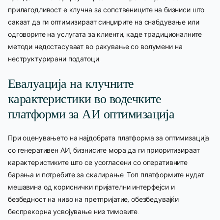
прилагодливост е клучна за сопствениците на бизниси што
сакаат да ги оптимизираат синџирите на снабдување или
одговорите на услугата за клиенти, каде традиционалните
методи недостасуваат во ракување со волумени на
неструктурирани податоци.
Евалуација на клучните
карактеристики во водечките
платформи за АИ оптимизација
При оценувањето на најдобрата платформа за оптимизација
со генеративен АИ, бизнисите мора да ги приоритизираат
карактеристиките што се усогласени со оперативните
барања и потребите за скалирање. Топ платформите нудат
мешавина од кориснички пријателни интерфејси и
безбедност на ниво на претпријатие, обезбедувајќи
беспрекорна усвојување низ тимовите.