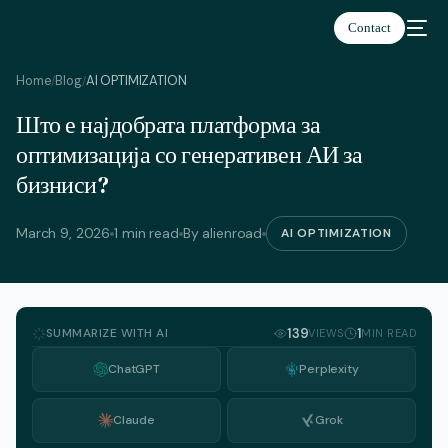
Contact
Home
Blog
AI OPTIMIZATION
/
/
Што е најдобрата платформа за
оптимизација со генеративен АИ за
бизниси?
March 9, 2026
1 min read
By alienroad
AI OPTIMIZATION
SUMMARIZE WITH AI
139
1
VIEWS
MIN READ
ChatGPT
Perplexity
Claude
Grok
English