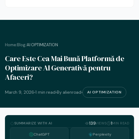
Home
Blog
AI OPTIMIZATION
/
/
Care Este Cea Mai Bună Platformă de
Optimizare AI Generativă pentru
Afaceri?
March 9, 2026
1 min read
By alienroad
AI OPTIMIZATION
SUMMARIZE WITH AI
139
1
VIEWS
MIN READ
ChatGPT
Perplexity