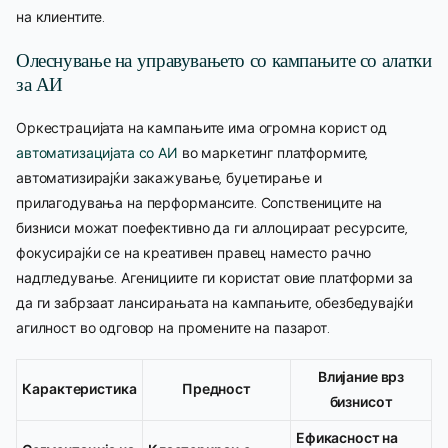
на клиентите.
Олеснување на управувањето со кампањите со алатки
за АИ
Оркестрацијата на кампањите има огромна корист од
автоматизацијата со АИ
во маркетинг платформите,
автоматизирајќи закажување, буџетирање и
прилагодувања на перформансите. Сопствениците на
бизниси можат поефективно да ги аллоцираат ресурсите,
фокусирајќи се на креативен правец наместо рачно
надгледување. Агенициите ги користат овие платформи за
да ги забрзаат лансирањата на кампањите, обезбедувајќи
агилност во одговор на промените на пазарот.
Влијание врз
Карактеристика
Предност
бизнисот
Ефикасност на