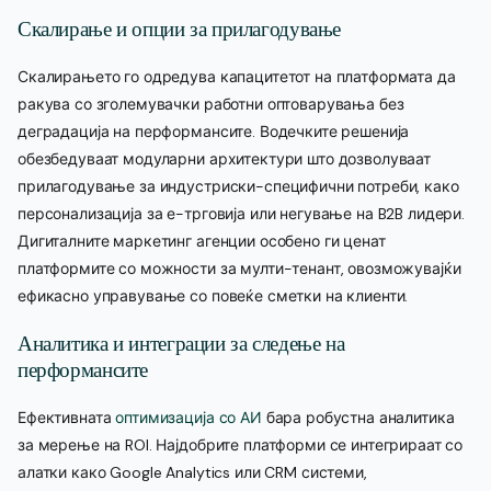
Скалирање и опции за прилагодување
Скалирањето го одредува капацитетот на платформата да
ракува со зголемувачки работни оптоварувања без
деградација на перформансите. Водечките решенија
обезбедуваат модуларни архитектури што дозволуваат
прилагодување за индустриски-специфични потреби, како
персонализација за е-трговија или негување на B2B лидери.
Дигиталните маркетинг агенции особено ги ценат
платформите со можности за мулти-тенант, овозможувајќи
ефикасно управување со повеќе сметки на клиенти.
Аналитика и интеграции за следење на
перформансите
Ефективната
оптимизација со АИ
бара робустна аналитика
за мерење на ROI. Најдобрите платформи се интегрираат со
алатки како Google Analytics или CRM системи,