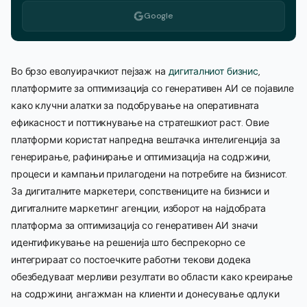
Google
Во брзо еволуирачкиот пејзаж на
дигиталниот бизнис
,
платформите за оптимизација со генеративен АИ се појавиле
како клучни алатки за подобрување на оперативната
ефикасност и поттикнување на стратешкиот раст. Овие
платформи користат напредна вештачка интелигенција за
генерирање, рафинирање и оптимизација на содржини,
процеси и кампањи прилагодени на потребите на бизнисот.
За дигиталните маркетери, сопствениците на бизниси и
дигиталните маркетинг агенции, изборот на најдобрата
платформа за оптимизација со генеративен АИ значи
идентификување на решенија што беспрекорно се
интегрираат со постоечките работни текови додека
обезбедуваат мерливи резултати во области како креирање
на содржини, ангажман на клиенти и донесување одлуки