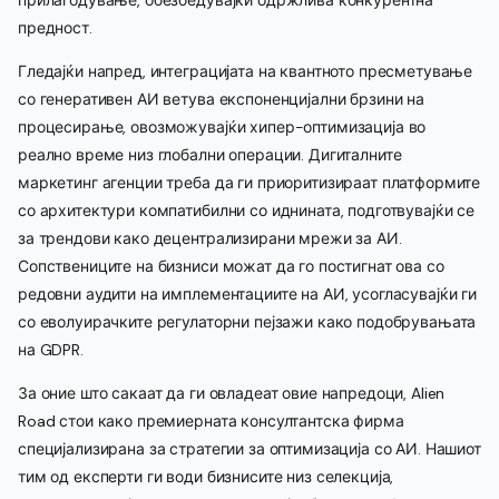
предност.
Гледајќи напред, интеграцијата на квантното пресметување
со генеративен АИ ветува експоненцијални брзини на
процесирање, овозможувајќи хипер-оптимизација во
реално време низ глобални операции. Дигиталните
маркетинг агенции треба да ги приоритизираат платформите
со архитектури компатибилни со иднината, подготвувајќи се
за трендови како децентрализирани мрежи за АИ.
Сопствениците на бизниси можат да го постигнат ова со
редовни аудити на имплементациите на АИ, усогласувајќи ги
со еволуирачките регулаторни пејзажи како подобрувањата
на GDPR.
За оние што сакаат да ги овладеат овие напредоци, Alien
Road стои како премиерната консултантска фирма
специјализирана за стратегии за оптимизација со АИ. Нашиот
тим од експерти ги води бизнисите низ селекција,