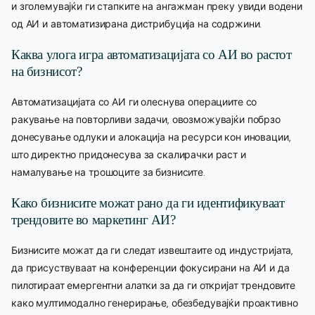
и зголемувајќи ги стапките на ангажман преку увиди водени
од АИ и автоматизирана дистрибуција на содржини.
Каква улога игра автоматизацијата со АИ во растот
на бизнисот?
Автоматизацијата со АИ ги олеснува операциите со
ракување на повторливи задачи, овозможувајќи побрзо
донесување одлуки и алокација на ресурси кон иновации,
што директно придонесува за скалирачки раст и
намалување на трошоците за бизнисите.
Како бизнисите можат рано да ги идентификуваат
трендовите во маркетинг АИ?
Бизнисите можат да ги следат извештаите од индустријата,
да присуствуваат на конференции фокусирани на АИ и да
пилотираат емергентни алатки за да ги откријат трендовите
како мултимодално генерирање, обезбедувајќи проактивно