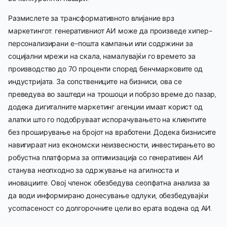
Размислете за трансформативното влијание врз
маркетингот: генеративниот АИ може да произведе хипер-
персонализирани е-пошта кампањи или содржини за
социјални мрежи на скала, намалувајќи го времето за
производство до 70 проценти според бенчмарковите од
индустријата. За сопствениците на бизниси, ова се
преведува во заштеди на трошоци и побрзо време до пазар,
додека дигиталните маркетинг агенции имаат корист од
алатки што го подобруваат испорачувањето на клиентите
без проширување на бројот на вработени. Додека бизнисите
навигираат низ економски неизвесности, инвестирањето во
робустна платформа за оптимизација со генеративен АИ
станува неопходно за одржување на агилноста и
иновациите. Овој членок обезбедува сеопфатна анализа за
да води информирано донесување одлуки, обезбедувајќи
усогласеност со долгорочните цели во ерата водена од АИ.