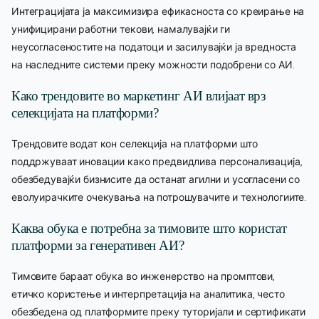
Интеграцијата ја максимизира ефикасноста со креирање на
унифицирани работни текови, намалувајќи ги
неусогласеностите на податоци и засилувајќи ја вредноста
на наследните системи преку можности подобрени со АИ.
Како трендовите во маркетинг АИ влијаат врз
селекцијата на платформи?
Трендовите водат кон селекција на платформи што
поддржуваат иновации како предвидлива персонализација,
обезбедувајќи бизнисите да останат агилни и усогласени со
еволуирачките очекувања на потрошувачите и технологиите.
Каква обука е потребна за тимовите што користат
платформи за генеративен АИ?
Тимовите бараат обука во инженерство на промптови,
етичко користење и интерпретација на аналитика, често
обезбедена од платформите преку туторијали и сертификати