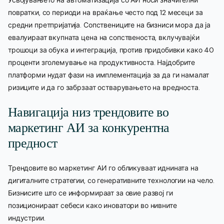
повратки, со периоди на враќање често под 12 месеци за
средни претпријатија. Сопствениците на бизниси мора да ја
евалуираат вкупната цена на сопственоста, вклучувајќи
трошоци за обука и интеграција, против придобивки како 40
проценти зголемување на продуктивноста. Најдобрите
платформи нудат фази на имплементација за да ги намалат
ризиците и да го забрзаат остварувањето на вредноста.
Навигација низ трендовите во
маркетинг АИ за конкурентна
предност
Трендовите во маркетинг АИ го обликуваат иднината на
дигиталните стратегии, со генеративните технологии на чело.
Бизнисите што се информираат за овие развој ги
позиционираат себеси како иноватори во нивните
индустрии.