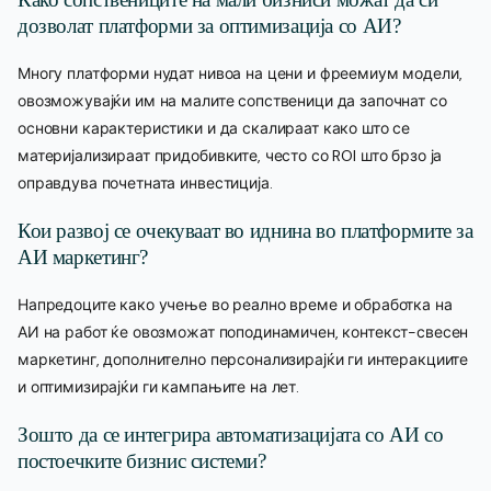
дозволат платформи за оптимизација со АИ?
Многу платформи нудат нивоа на цени и фреемиум модели,
овозможувајќи им на малите сопственици да започнат со
основни карактеристики и да скалираат како што се
материјализираат придобивките, често со ROI што брзо ја
оправдува почетната инвестиција.
Кои развој се очекуваат во иднина во платформите за
АИ маркетинг?
Напредоците како учење во реално време и обработка на
АИ на работ ќе овозможат поподинамичен, контекст-свесен
маркетинг, дополнително персонализирајќи ги интеракциите
и оптимизирајќи ги кампањите на лет.
Зошто да се интегрира автоматизацијата со АИ со
постоечките бизнис системи?