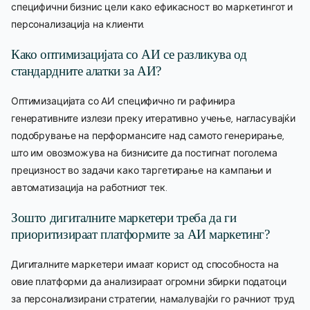
специфични бизнис цели како ефикасност во маркетингот и
персонализација на клиенти.
Како оптимизацијата со АИ се разликува од
стандардните алатки за АИ?
Оптимизацијата со АИ специфично ги рафинира
генеративните излези преку итеративно учење, нагласувајќи
подобрување на перформансите над самото генерирање,
што им овозможува на бизнисите да постигнат поголема
прецизност во задачи како таргетирање на кампањи и
автоматизација на работниот тек.
Зошто дигиталните маркетери треба да ги
приоритизираат платформите за АИ маркетинг?
Дигиталните маркетери имаат корист од способноста на
овие платформи да анализираат огромни збирки податоци
за персонализирани стратегии, намалувајќи го рачниот труд