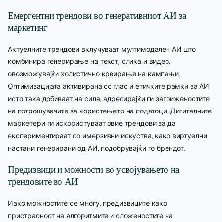
Емергентни трендови во генеративниот АИ за
маркетинг
Актуелните трендови вклучуваат мултимодален АИ што
комбинира генерирање на текст, слика и видео,
овозможувајќи холистично креирање на кампањи.
Оптимизацијата активирана со глас и етичките рамки за АИ
исто така добиваат на сила, адресирајќи ги загриженостите
на потрошувачите за користењето на податоци. Дигиталните
маркетери ги искористуваат овие трендови за да
експериментираат со имерзивни искуства, како виртуелни
настани генерирани од АИ, подобрувајќи го брендот.
Предизвици и можности во усвојувањето на
трендовите во АИ
Иако можностите се многу, предизвиците како
пристрасност на алгоритмите и сложеностите на