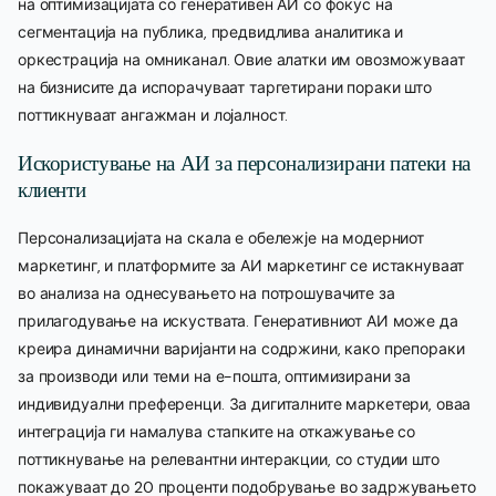
на оптимизацијата со генеративен АИ со фокус на
сегментација на публика, предвидлива аналитика и
оркестрација на омниканал. Овие алатки им овозможуваат
на бизнисите да испорачуваат таргетирани пораки што
поттикнуваат ангажман и лојалност.
Искористување на АИ за персонализирани патеки на
клиенти
Персонализацијата на скала е обележје на модерниот
маркетинг, и платформите за АИ маркетинг се истакнуваат
во анализа на однесувањето на потрошувачите за
прилагодување на искуствата. Генеративниот АИ може да
креира динамични варијанти на содржини, како препораки
за производи или теми на е-пошта, оптимизирани за
индивидуални преференци. За дигиталните маркетери, оваа
интеграција ги намалува стапките на откажување со
поттикнување на релевантни интеракции, со студии што
покажуваат до 20 проценти подобрување во задржувањето