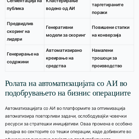
Сегментација на
Кластерирање
таргетираните
публика
водено од АИ
пораки
Предвидлив
Генеративни
Повишени стапки
скоринг на
модели за скоринг
на конверзија
лидери
Автоматизирано
Намалени
Генерирање на
креирање на
трошоци за
содржини
средства
производство
Ролата на автоматизацијата со АИ во
подобрувањето на бизнис операциите
Автоматизацијата со АИ во платформите за оптимизација
автоматизира повторливи задачи, ослободувајќи човечки
ресурси за стратешки иницијативи. Оваа промена е особено
вредна во секторите со тешки операции, каде добивките во