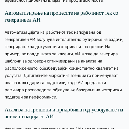
ефикасност директно влијаат на профитабилноста.
Автоматизирање на процесите на работниот тек со
генеративен АИ
Автоматизацијата на работниот тек напојувана од
генеративен АИ вклучува интелигентно рутирање на задачи,
генерирање на документи и откривање на грешки. На
пример, во поддршката за клиенти, АИ може да генерира
шаблони за одговори оптимизирани за анализа на
расположението, обезбедувајќи конзистентно квалитет на
услугата. Дигиталните маркетинг агенции го применуваат
ова на календари за содржини, каде АИ предлага и
рафинира распореди за објавување базирани на историски
податоци за перформанси.
Анализа на трошоци и придобивки од усвојување на
автоматизација со АИ
Усвојувањето на автоматизација со АИ носи значителни