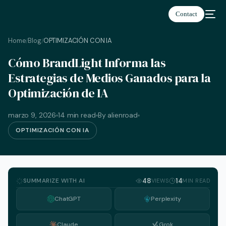
Contact
Home
Blog
OPTIMIZACIÓN CON IA
/
/
Cómo BrandLight Informa las
Español
Estrategias de Medios Ganados para la
Optimización de IA
marzo 9, 2026
14 min read
By alienroad
OPTIMIZACIÓN CON IA
SUMMARIZE WITH AI
48
14
VIEWS
MIN READ
ChatGPT
Perplexity
Claude
Grok