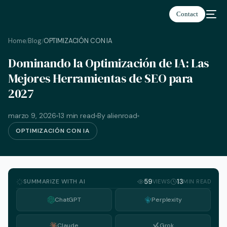
Contact
Home
Blog
OPTIMIZACIÓN CON IA
/
/
Dominando la Optimización de IA: Las
Español
Mejores Herramientas de SEO para
2027
marzo 9, 2026
13 min read
By alienroad
OPTIMIZACIÓN CON IA
SUMMARIZE WITH AI
59
13
VIEWS
MIN READ
ChatGPT
Perplexity
Claude
Grok