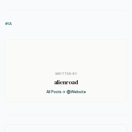
#IA
WRITTEN BY
alienroad
All Posts
Website