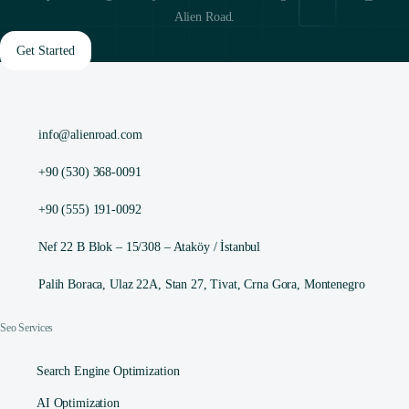
Alien Road.
Get Started
info@alienroad.com
+90 (530) 368-0091
+90 (555) 191-0092
Nef 22 B Blok – 15/308 – Ataköy / İstanbul
Palih Boraca, Ulaz 22A, Stan 27, Tivat, Crna Gora, Montenegro
Seo Services
Search Engine Optimization
AI Optimization