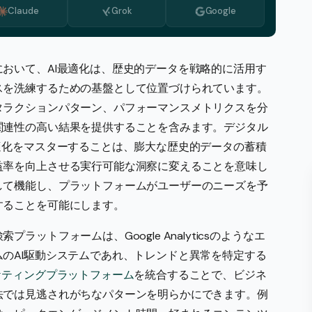
Claude
Grok
Google
ブルガリア語
オランダ語
ギリシア語
おいて、AI最適化は、歴史的データを戦略的に活用す
スを洗練するための基盤として位置づけられています。
イタリア語
タラクションパターン、パフォーマンスメトリクスを分
韓国語
関連性の高い結果を提供することを含みます。デジタル
マケドニア語
適化をマスターすることは、膨大な歴史的データの蓄積
益率を向上させる実行可能な洞察に変えることを意味し
ポルトガル語
して機能し、プラットフォームがユーザーのニーズを予
ルーマニア語
することを可能にします。
セルビア語
ットフォームは、Google Analyticsのようなエ
スウェーデン語
のAI駆動システムであれ、トレンドと異常を特定する
ーケティングプラットフォーム
を統合することで、ビジネ
法では見逃されがちなパターンを明らかにできます。例