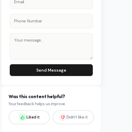
Send Message
Was this content helpful?
Your feedback helps us improve.
Liked it
Didn't like it