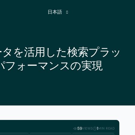
日本語
英語
ータを活用した検索プラッ
フランス語
パフォーマンスの実現
ドイツ語
ヒンディー語
ロシア語
スペイン語
トルコ語
アラビア語
59
1
VIEWS
MIN READ
アゼルバイジャン語