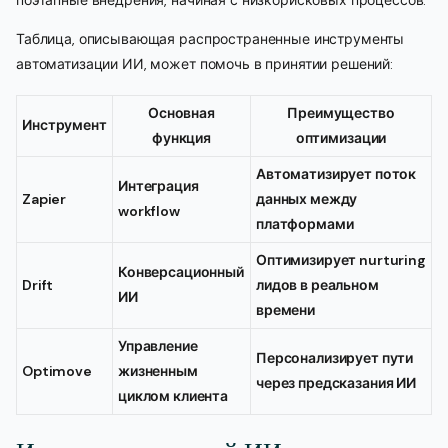
поэтапные внедрения, начиная с низкорисковых процессов.
Таблица, описывающая распространенные инструменты
автоматизации ИИ, может помочь в принятии решений:
Основная
Преимущество
Инструмент
функция
оптимизации
Автоматизирует поток
Интеграция
Zapier
данных между
workflow
платформами
Оптимизирует nurturing
Конверсационный
Drift
лидов в реальном
ИИ
времени
Управление
Персонализирует пути
Optimove
жизненным
через предсказания ИИ
циклом клиента