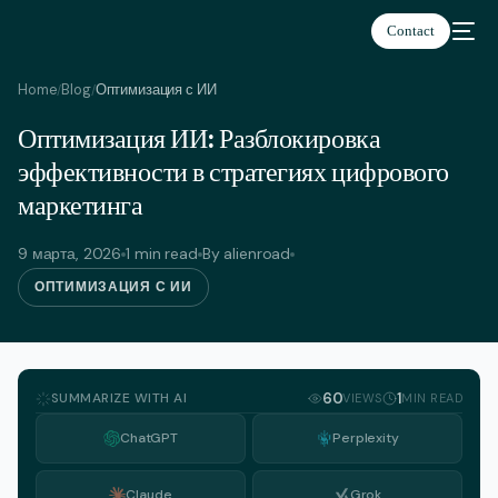
Contact
Home
Blog
Оптимизация с ИИ
/
/
Оптимизация ИИ: Разблокировка
Русский
эффективности в стратегиях цифрового
маркетинга
9 марта, 2026
1 min read
By alienroad
ОПТИМИЗАЦИЯ С ИИ
SUMMARIZE WITH AI
60
1
VIEWS
MIN READ
ChatGPT
Perplexity
Claude
Grok