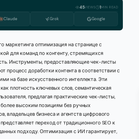
Болгарский
45
1
VIEWS
MIN READ
Голландский
Claude
Grok
Google
Греческий
Итальянский
о маркетинга оптимизация на странице с
Корейский
кой для команд по контенту, стремящихся
сть. Инструменты, предоставляющие чек-листы
Македонский
ют процесс доработки контента в соответствии с
Португальский, Португалия
ми на базе искусственного интеллекта. Эти
Румынский
как плотность ключевых слов, семантическая
льзователя, предлагая практические чек-листы,
Сербский
 более высоким позициям без ручных
Шведский
в, владельцев бизнеса и агентств цифрового
 представляет переход от традиционного SEO к
данных подходу. Оптимизация с ИИ гарантирует,