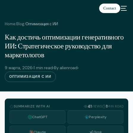
Contact
Home
Blog
Оптимизация с ИИ
/
/
Как достичь оптимизации генеративного
Русский
ИИ: Стратегическое руководство для
маркетологов
9 марта, 2026
1 min read
By alienroad
ОПТИМИЗАЦИЯ С ИИ
SUMMARIZE WITH AI
41
1
VIEWS
MIN READ
ChatGPT
Perplexity
Claude
Grok