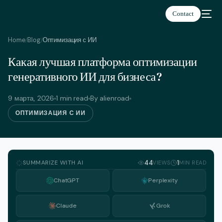
Contact
Home
Blog
Оптимизация с ИИ
/
/
Какая лучшая платформа оптимизации
Русский
генеративного ИИ для бизнеса?
9 марта, 2026
1 min read
By alienroad
ОПТИМИЗАЦИЯ С ИИ
SUMMARIZE WITH AI
44
1
VIEWS
MIN READ
ChatGPT
Perplexity
Claude
Grok