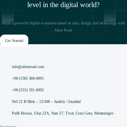
level in the digital world?
Build a powerful digital ecosystem based on data, design, and technology with
Alien Road.
Get Started
info@alienroad.com
+90 (530) 368-0091
+90 (555) 191-0092
Nef 22 B Blok – 15/308 – Ataköy / İstanbul
Palih Boraca, Ulaz 22A, Stan 27, Tivat, Crna Gora, Montenegro
Seo Services