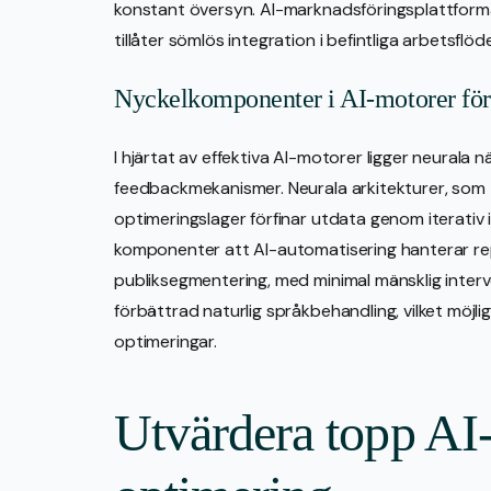
konstant översyn. AI-marknadsföringsplattformar
tillåter sömlös integration i befintliga arbetsflöd
Nyckelkomponenter i AI-motorer för
I hjärtat av effektiva AI-motorer ligger neurala
feedbackmekanismer. Neurala arkitekturer, som
optimeringslager förfinar utdata genom iterativ i
komponenter att AI-automatisering hanterar repe
publiksegmentering, med minimal mänsklig inter
förbättrad naturlig språkbehandling, vilket möjli
optimeringar.
Utvärdera topp AI-