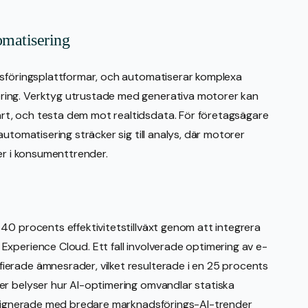
omatisering
dsföringsplattformar, och automatiserar komplexa
ring. Verktyg utrustade med generativa motorer kan
t, och testa dem mot realtidsdata. För företagsägare
utomatisering sträcker sig till analys, där motorer
er i konsumenttrender.
40 procents effektivitetstillväxt genom att integrera
xperience Cloud. Ett fall involverade optimering av e-
erade ämnesrader, vilket resulterade i en 25 procents
er belyser hur AI-optimering omvandlar statiska
 alignerade med bredare marknadsförings-AI-trender