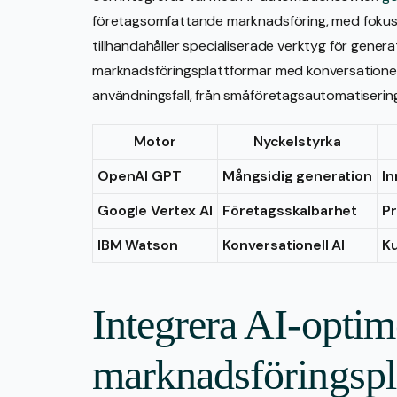
företagsomfattande marknadsföring, med fokus 
tillhandahåller specialiserade verktyg för generat
marknadsföringsplattformar med konversationell 
användningsfall, från småföretagsautomatisering
Motor
Nyckelstyrka
OpenAI GPT
Mångsidig generation
In
Google Vertex AI
Företagsskalbarhet
Pr
IBM Watson
Konversationell AI
K
Integrera AI-opti
marknadsföringspl