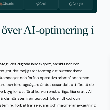
Claude
Grok
Google
Azerbaijani
Bulgariska
Nederländska
t över AI-optimering i
Grekiska
Italienska
Koreanska
Makedonska
eg i det digitala landskapet, särskilt när den
Portugisiska, Portugal
r gör det möjligt för företag att automatisera
skampanjer och förfina operativa arbetsflöden med
Rumänska
are och företagsägare är det essentiellt att förstå de
Serbiska
rktyg för att förbli konkurrenskraftiga. Generativ AI
ärda mönster, från text och bilder till kod och
stem fel, förbättrar relevans och maximerar avkastning