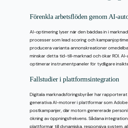
Förenkla arbetsflöden genom AI-aut
AI-optimering lyser när den bäddas in i markna
processer som lead scoring och kampanjoptime
producera varianta annonskreationer omedelbar
minskar detta tid-till-marknad och ökar ROI. AI-a
optimerar instrumentpaneler för tydligare insikt
Fallstudier i plattformsintegration
Digitala marknadsföringsbyråer har rapporterat 
generativa AI-motorer i plattformar som Adobe E
postkampanjer, där motorn genererade personifi
ökning av öppningsfrekvens. Sådana integration
plattformar till dynamiska, responsiva system,