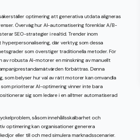
kerställer optimering att generativa utdata aligneras
enser. Överväg hur AI-automatisering förenklar A/B-
sterar SEO-strategier i realtid. Trender inom
ot hyperpersonalisering, där verktyg som dessa
sgrader som överstiger traditionella metoder. För
n av robusta AI-motorer en minskning av manuellt
 kampanjprestandamätvärden förbättras. Denna
ng, som belyser hur val av rätt motorer kan omvandla
g som prioriterar AI-optimering vinner inte bara
positionerar sig som ledare i en alltmer automatiserad
nyckelproblem, såsom innehållsskalbarhet och
iv optimering kan organisationer generera
edjor eller till och med simulera marknadsscenarier.