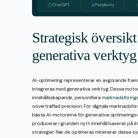
ChatGPT
Perplexity
Strategisk översik
generativa verktyg
AI-optimering representerar en avgörande framst
integreras med generativa verktyg. Dessa motore
innehållsskapande, personifiera
marknadsföring
oöverträffad precision. För digitala marknadsför
bästa AI-motorerna för generativa optimeringsve
producerar i grunden nytt innehåll baserat på inl
strategier. När de optimeras minimerar dessa sy