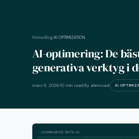
Home
Blog
AI OPTIMIZATION
/
/
AI-optimering: De bäs
generativa verktyg i 
mars 9, 2026
10 min read
By alienroad
AI OPTIMIZ
SUMMARIZE WITH AI