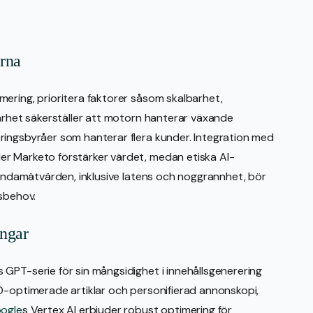
erna
ering, prioritera faktorer såsom skalbarhet,
barhet säkerställer att motorn hanterar växande
ringsbyråer som hanterar flera kunder. Integration med
r Marketo förstärker värdet, medan etiska AI-
standamätvärden, inklusive latens och noggrannhet, bör
rsbehov.
ingar
GPT-serie för sin mångsidighet i innehållsgenerering
O-optimerade artiklar och personifierad annonskopi,
ogle
s Vertex AI erbjuder robust optimering för