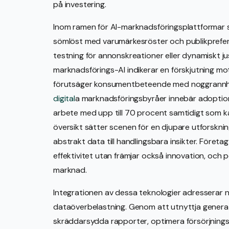
på investering.
Inom ramen för AI-marknadsföringsplattformar sä
sömlöst med varumärkesröster och publikprefer
testning för annonskreationer eller dynamiskt ju
marknadsförings-AI indikerar en förskjutning m
förutsäger konsumentbeteende med noggrannhet
digital
a marknadsföringsbyråer innebär adoptio
arbete med upp till 70 procent samtidigt som
översikt sätter scenen för en djupare utforskni
abstrakt data till handlingsbara insikter. Företa
effektivitet utan främjar också innovation, och 
marknad.
Integrationen av dessa teknologier adresserar 
dataöverbelastning. Genom att utnyttja generat
skräddarsydda rapporter, optimera försörjningsk