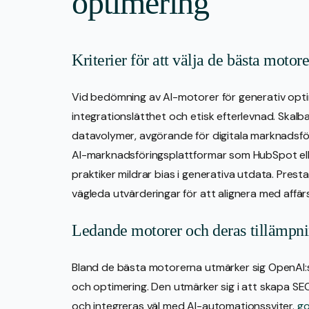
optimering
Kriterier för att välja de bästa motor
Vid bedömning av AI-motorer för generativ optim
integrationslätthet och etisk efterlevnad. Skal
datavolymer, avgörande för digitala marknadsfö
AI-marknadsföringsplattformar som HubSpot elle
praktiker mildrar bias i generativa utdata. Pre
vägleda utvärderingar för att alignera med affä
Ledande motorer och deras tillämpn
Bland de bästa motorerna utmärker sig OpenAI:s 
och optimering. Den utmärker sig i att skapa SE
och integreras väl med AI-automationssviter.
go