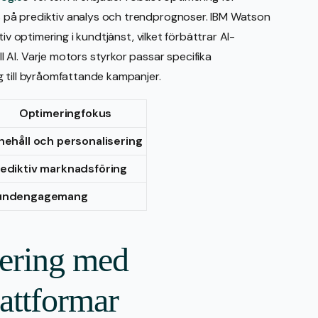
på prediktiv analys och trendprognoser. IBM Watson
iv optimering i kundtjänst, vilket förbättrar AI-
AI. Varje motors styrkor passar specifika
 till byråomfattande kampanjer.
Optimeringfokus
nehåll och personalisering
ediktiv marknadsföring
undengagemang
mering med
attformar