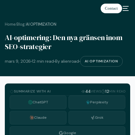
Contact
Home
Blog
AI OPTIMIZATION
/
/
AI-optimering: Den nya gränsen inom
Svenska
SEO-strategier
mars 9, 2026
12 min read
By alienroad
AI OPTIMIZATION
SUMMARIZE WITH AI
44
12
VIEWS
MIN READ
ChatGPT
Perplexity
Claude
Grok
Google