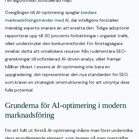
i en algoritmiskt sofistikerad miljö.
Övergången till AI-optimering speglar
bredare
marknadsföringstrender med AI
, där intelligens förstärker
mänsklig expertis snarare än att ersätta den. Tidiga adoptörer
rapporterar upp till 30 procents förbättringar i organisk trafik,
vilket understryker den konkurrensfördel. För företagsägare
innebär detta att omallokera resurser från rudimentära SEO-
granskningar till sofistikerad AI-driven analys, vilket främjar
hållbar tillväxt. I essens är AI-optimering inte bara en
uppgradering; det representerar den nya standarden för SEO,
som kräver en strategisk omstrukturering för att utnyttja dess
fulla potential.
Grunderna för AI-optimering i modern
marknadsföring
För att fullt ut förstå AI-optimering måste man först undersöka
dess grundläggande element, som bygger på men överträffar