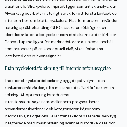
traditionella SEO-pelare. I hjärtat ligger semantisk analys, där
AI-verktyg bearbetar naturligt språk för att förstå kontext och
intention bortom blotta nyckelord. Plattformar som använder
naturlig språkbehandling (NLP) dissekerar sökfrågor och
identifierar latenta betydelser som statiska metoder förbiser.
Denna djup möjliggör för marknadsförare att skapa innehåll
som resonerar på en konceptuell nivå, vilket förbättrar
vistelsetid och relevanssignaler.
Från nyckelordsforskning till intentionsförutsägelse
Traditionell nyckelordsforskning byggde på volym- och
konkurrensmätvärden, ofta missande det ”varför” bakom en
sökning. AI-optimering introducerar
intentionsförutsägelsemodeller som prognostiserar
användarmotivationer och kategoriserar frågor som
informativa, navigations- eller transaktionsbaserade. Verktyg
integrerade med maskininlärning skannar historiska data och