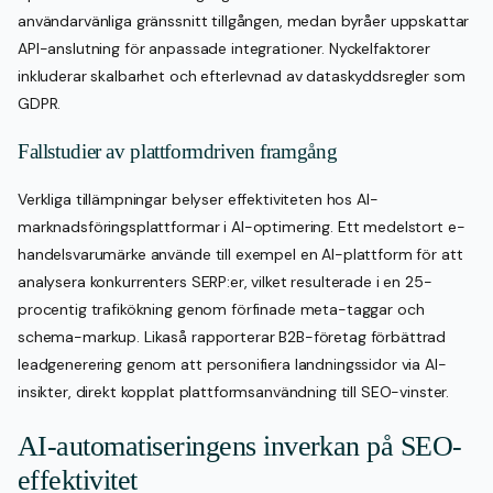
användarvänliga gränssnitt tillgången, medan byråer uppskattar
API-anslutning för anpassade integrationer. Nyckelfaktorer
inkluderar skalbarhet och efterlevnad av dataskyddsregler som
GDPR.
Fallstudier av plattformdriven framgång
Verkliga tillämpningar belyser effektiviteten hos AI-
marknadsföringsplattformar i AI-optimering. Ett medelstort e-
handelsvarumärke använde till exempel en AI-plattform för att
analysera konkurrenters SERP:er, vilket resulterade i en 25-
procentig trafikökning genom förfinade meta-taggar och
schema-markup. Likaså rapporterar B2B-företag förbättrad
leadgenerering genom att personifiera landningssidor via AI-
insikter, direkt kopplat plattformsanvändning till SEO-vinster.
AI-automatiseringens inverkan på SEO-
effektivitet