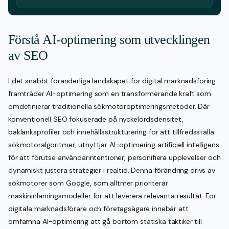
Förstå AI-optimering som utvecklingen
av SEO
I det snabbt föränderliga landskapet för digital marknadsföring
framträder AI-optimering som en transformerande kraft som
omdefinierar traditionella sökmotoroptimeringsmetoder. Där
konventionell SEO fokuserade på nyckelordsdensitet,
baklänksprofiler och innehållsstrukturering för att tillfredsställa
sökmotoralgoritmer, utnyttjar AI-optimering artificiell intelligens
för att förutse användarintentioner, personifiera upplevelser och
dynamiskt justera strategier i realtid. Denna förändring drivs av
sökmotorer som Google, som alltmer prioriterar
maskininlärningsmodeller för att leverera relevanta resultat. För
digitala marknadsförare och företagsägare innebär att
omfamna AI-optimering att gå bortom statiska taktiker till