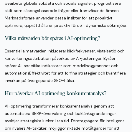
bearbeta globala sökdata och sociala signaler, prognostisera
skift som säsongsbaserade frågor eller framväxande ämnen.
Marknadsförare använder dessa insikter för att proaktivt
optimera, upprätthålla en proaktiv fördel i dynamiska sökmiljöer.
Vilka mätvärden bör spåras i AI-optimering?
Essentiella mätvärden inkluderar klickfrekvenser, vistelsetid och
konverteringsattribution påverkad av AI-justeringar. Byråer
spårar AI-specifika indikatorer som modellnoggrannhet och
automationsEffektivitet för att förfina strategier och kvantifiera
inverkan på övergripande SEO-hälsa.
Hur påverkar AI-optimering konkurrentanalys?
AI-optimering transformerar konkurrentanalys genom att
automatisera SERP-övervakning och baklänksgranskningar,
avslöjar strategiska luckor i realtid. Företagsägare får intelligens
om rivalers AI-taktiker, möjliggör riktade motåtgärder för att