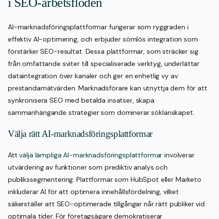
i SEO-arbetsflöden
AI-marknadsföringsplattformar fungerar som ryggraden i
effektiv AI-optimering, och erbjuder sömlös integration som
förstärker SEO-resultat. Dessa plattformar, som sträcker sig
från omfattande sviter till specialiserade verktyg, underlättar
dataintegration över kanaler och ger en enhetlig vy av
prestandamätvärden. Marknadsförare kan utnyttja dem för att
synkronisera SEO med betalda insatser, skapa
sammanhängande strategier som dominerar söklanskapet.
Välja rätt AI-marknadsföringsplattformar
Att
välja lämpliga AI-marknadsföringsplattformar
involverar
utvärdering av funktioner som prediktiv analys och
publikssegmentering. Plattformar som HubSpot eller Marketo
inkluderar AI för att optimera innehållsfördelning, vilket
säkerställer att SEO-optimerade tillgångar når rätt publiker vid
optimala tider. För företagsägare demokratiserar