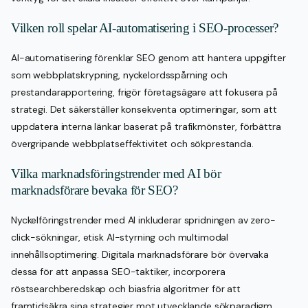
Vilken roll spelar AI-automatisering i SEO-processer?
AI-automatisering förenklar SEO genom att hantera uppgifter
som webbplatskrypning, nyckelordsspårning och
prestandarapportering, frigör företagsägare att fokusera på
strategi. Det säkerställer konsekventa optimeringar, som att
uppdatera interna länkar baserat på trafikmönster, förbättra
övergripande webbplatseffektivitet och sökprestanda.
Vilka marknadsföringstrender med AI bör
marknadsförare bevaka för SEO?
Nyckelföringstrender med AI inkluderar spridningen av zero-
click-sökningar, etisk AI-styrning och multimodal
innehållsoptimering. Digitala marknadsförare bör övervaka
dessa för att anpassa SEO-taktiker, incorporera
röstsearchberedskap och biasfria algoritmer för att
framtidsäkra sina strategier mot utvecklande sökparadigm.