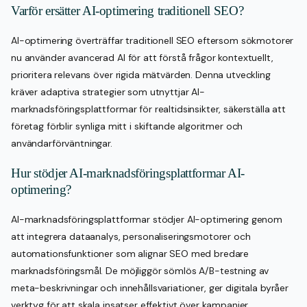
Varför ersätter AI-optimering traditionell SEO?
AI-optimering överträffar traditionell SEO eftersom sökmotorer
nu använder avancerad AI för att förstå frågor kontextuellt,
prioritera relevans över rigida mätvärden. Denna utveckling
kräver adaptiva strategier som utnyttjar AI-
marknadsföringsplattformar för realtidsinsikter, säkerställa att
företag förblir synliga mitt i skiftande algoritmer och
användarförväntningar.
Hur stödjer AI-marknadsföringsplattformar AI-
optimering?
AI-marknadsföringsplattformar stödjer AI-optimering genom
att integrera dataanalys, personaliseringsmotorer och
automationsfunktioner som alignar SEO med bredare
marknadsföringsmål. De möjliggör sömlös A/B-testning av
meta-beskrivningar och innehållsvariationer, ger digitala byråer
verktyg för att skala insatser effektivt över kampanjer.