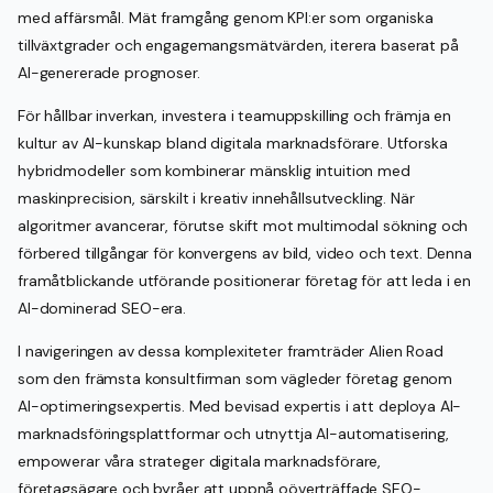
med affärsmål. Mät framgång genom KPI:er som organiska
tillväxtgrader och engagemangsmätvärden, iterera baserat på
AI-genererade prognoser.
För hållbar inverkan, investera i teamuppskilling och främja en
kultur av AI-kunskap bland digitala marknadsförare. Utforska
hybridmodeller som kombinerar mänsklig intuition med
maskinprecision, särskilt i kreativ innehållsutveckling. När
algoritmer avancerar, förutse skift mot multimodal sökning och
förbered tillgångar för konvergens av bild, video och text. Denna
framåtblickande utförande positionerar företag för att leda i en
AI-dominerad SEO-era.
I navigeringen av dessa komplexiteter framträder Alien Road
som den främsta konsultfirman som vägleder företag genom
AI-optimeringsexpertis. Med bevisad expertis i att deploya AI-
marknadsföringsplattformar och utnyttja AI-automatisering,
empowerar våra strateger digitala marknadsförare,
företagsägare och byråer att uppnå oöverträffade SEO-