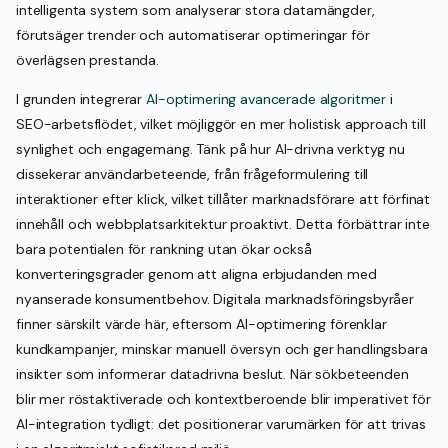
intelligenta system som analyserar stora datamängder,
förutsäger trender och automatiserar optimeringar för
överlägsen prestanda.
I grunden integrerar
AI-optimering avancerade algoritmer
i
SEO-arbetsflödet, vilket möjliggör en mer holistisk approach till
synlighet och engagemang. Tänk på hur AI-drivna verktyg nu
dissekerar användarbeteende, från frågeformulering till
interaktioner efter klick, vilket tillåter marknadsförare att förfinat
innehåll och webbplatsarkitektur proaktivt. Detta förbättrar inte
bara potentialen för rankning utan ökar också
konverteringsgrader genom att aligna erbjudanden med
nyanserade konsumentbehov. Digitala marknadsföringsbyråer
finner särskilt värde här, eftersom AI-optimering förenklar
kundkampanjer, minskar manuell översyn och ger handlingsbara
insikter som informerar datadrivna beslut. När sökbeteenden
blir mer röstaktiverade och kontextberoende blir imperativet för
AI-integration tydligt: det positionerar varumärken för att trivas