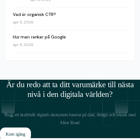
Vad är organisk CTR?
apr 5, 2026
Hur man rankar på Google
apr 5, 2026
Är du redo att ta ditt varumärke till nästa
nivå i den digitala världen?
Bygg ett kraftfullt digitalt ekosystem baserat på data, design och teknik med
Alien Road.
Kom igång