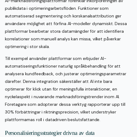
AI-marknadsföringsplattformar förenklar inkorporeringen av
publikdata i optimeringarbetsflöden. Funktioner som
automatiserad segmentering och korskanalsattribution ger
användare möjlighet att förfina AI-modeller dynamiskt. Dessa
plattformar bearbetar stora datamängder för att identifiera
korrelationer som manuell analys kan missa, vilket påverkar
optimering i stor skala.
Till exempel använder plattformar som erbjuder AI-
automatiseringsfunktioner naturlig språkbehandling för att
analysera kundfeedback, och justerar optimeringsparametrar
därefter. Denna integration säkerställer att AI inte bara
optimerar för klick utan för meningsfulla interaktioner, en
nyckelaspekt i nuvarande marknadsföringstrender inom AI.
Företagare som adopterar dessa verktyg rapporterar upp till
30% förbättringar i riktningsprecision, vilket understryker
plattformarnas roll i datadriven beslutsfattande.
Personalisieringsstrategier drivna av data