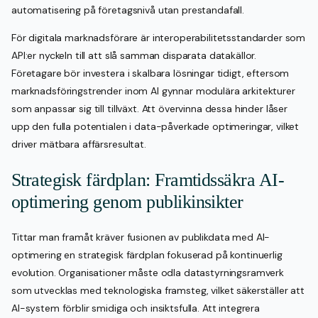
automatisering på företagsnivå utan prestandafall.
För digitala marknadsförare är interoperabilitetsstandarder som
API:er nyckeln till att slå samman disparata datakällor.
Företagare bör investera i skalbara lösningar tidigt, eftersom
marknadsföringstrender inom AI gynnar modulära arkitekturer
som anpassar sig till tillväxt. Att övervinna dessa hinder låser
upp den fulla potentialen i data-påverkade optimeringar, vilket
driver mätbara affärsresultat.
Strategisk färdplan: Framtidssäkra AI-
optimering genom publikinsikter
Tittar man framåt kräver fusionen av publikdata med AI-
optimering en strategisk färdplan fokuserad på kontinuerlig
evolution. Organisationer måste odla datastyrningsramverk
som utvecklas med teknologiska framsteg, vilket säkerställer att
AI-system förblir smidiga och insiktsfulla. Att integrera