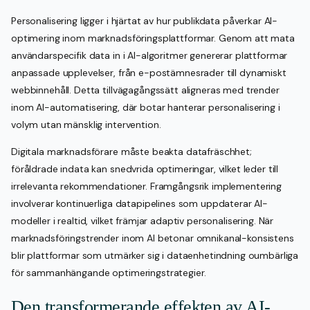
Personalisering ligger i hjärtat av hur publikdata påverkar AI-
optimering inom marknadsföringsplattformar. Genom att mata
användarspecifik data in i AI-algoritmer genererar plattformar
anpassade upplevelser, från e-postämnesrader till dynamiskt
webbinnehåll. Detta tillvägagångssätt aligneras med trender
inom AI-automatisering, där botar hanterar personalisering i
volym utan mänsklig intervention.
Digitala marknadsförare måste beakta datafräschhet;
föråldrade indata kan snedvrida optimeringar, vilket leder till
irrelevanta rekommendationer. Framgångsrik implementering
involverar kontinuerliga datapipelines som uppdaterar AI-
modeller i realtid, vilket främjar adaptiv personalisering. När
marknadsföringstrender inom AI betonar omnikanal-konsistens
blir plattformar som utmärker sig i dataenhetindning oumbärliga
för sammanhängande optimeringstrategier.
Den transformerande effekten av AI-