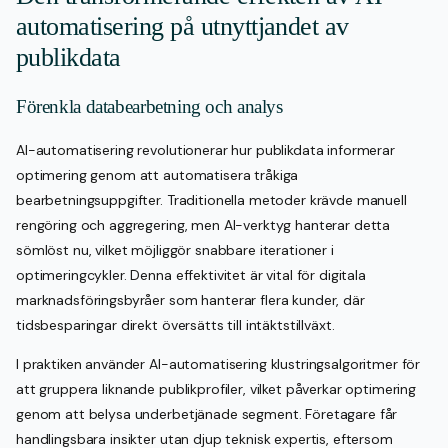
automatisering på utnyttjandet av
publikdata
Förenkla databearbetning och analys
AI-automatisering revolutionerar hur publikdata informerar
optimering genom att automatisera tråkiga
bearbetningsuppgifter. Traditionella metoder krävde manuell
rengöring och aggregering, men AI-verktyg hanterar detta
sömlöst nu, vilket möjliggör snabbare iterationer i
optimeringcykler. Denna effektivitet är vital för digitala
marknadsföringsbyråer som hanterar flera kunder, där
tidsbesparingar direkt översätts till intäktstillväxt.
I praktiken använder AI-automatisering klustringsalgoritmer för
att gruppera liknande publikprofiler, vilket påverkar optimering
genom att belysa underbetjänade segment. Företagare får
handlingsbara insikter utan djup teknisk expertis, eftersom