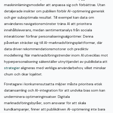
maskininlärningsmodeller att anpassa sig och förbättras. Utan
detaljerade insikter om publiken förblir AI-optimering generisk
och ger suboptimala resultat. Till exempel kan data om
användares navigationsmönster träna AI att prioritera
innehållsleverans, medan sentimentanalys från sociala
interaktioner förfinar personaliseringsalgoritmer. Denna
påverkan sträcker sig till AI-marknadsföringsplattformar, där
data driver rekommendationsmotorer och prediktiv
modellering. När marknadsföringstrender inom AI utvecklas mot
hyperpersonalisering säkerställer utnyttjandet av publikdata att
strategier
aligneras med verkliga användarbehov, vilket minskar
churn och ökar lojalitet.
Företagare i konkurrensutsatta miljöer måste prioritera etisk
datainsamling och AI-integration för att undvika bias som kan
underminera optimeringinsatser. Digitala
marknadsföringsbyråer, som ansvarar för att skala
kundkampanjer, finner att publikdriven AI-optimering inte bara