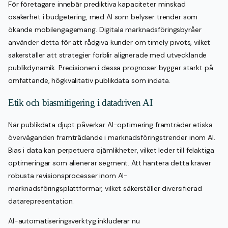
För företagare innebär prediktiva kapaciteter minskad
osäkerhet i budgetering, med AI som belyser trender som
ökande mobilengagemang. Digitala marknadsföringsbyråer
använder detta för att rådgiva kunder om timely pivots, vilket
säkerställer att strategier förblir alignerade med utvecklande
publikdynamik. Precisionen i dessa prognoser bygger starkt på
omfattande, högkvalitativ publikdata som indata.
Etik och biasmitigering i datadriven AI
När publikdata djupt påverkar AI-optimering framträder etiska
överväganden framträdande i marknadsföringstrender inom AI.
Bias i data kan perpetuera ojämlikheter, vilket leder till felaktiga
optimeringar som alienerar segment. Att hantera detta kräver
robusta revisionsprocesser inom AI-
marknadsföringsplattformar, vilket säkerställer diversifierad
datarepresentation.
AI-automatiseringsverktyg inkluderar nu