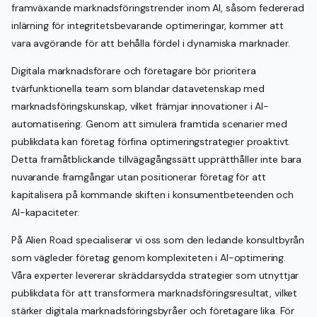
framväxande marknadsföringstrender inom AI, såsom federerad
inlärning för integritetsbevarande optimeringar, kommer att
vara avgörande för att behålla fördel i dynamiska marknader.
Digitala marknadsförare och företagare bör prioritera
tvärfunktionella team som blandar datavetenskap med
marknadsföringskunskap, vilket främjar innovationer i AI-
automatisering. Genom att simulera framtida scenarier med
publikdata kan företag förfina optimeringstrategier proaktivt.
Detta framåtblickande tillvägagångssätt upprätthåller inte bara
nuvarande framgångar utan positionerar företag för att
kapitalisera på kommande skiften i konsumentbeteenden och
AI-kapaciteter.
På Alien Road specialiserar vi oss som den ledande konsultbyrån
som vägleder företag genom komplexiteten i AI-optimering.
Våra experter levererar skräddarsydda strategier som utnyttjar
publikdata för att transformera marknadsföringsresultat, vilket
stärker digitala marknadsföringsbyråer och företagare lika. För