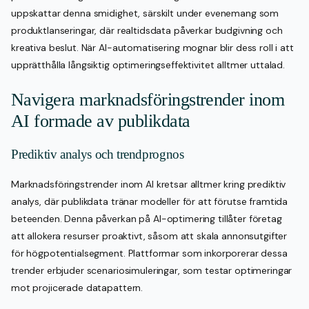
uppskattar denna smidighet, särskilt under evenemang som
produktlanseringar, där realtidsdata påverkar budgivning och
kreativa beslut. När AI-automatisering mognar blir dess roll i att
upprätthålla långsiktig optimeringseffektivitet alltmer uttalad.
Navigera marknadsföringstrender inom
AI formade av publikdata
Prediktiv analys och trendprognos
Marknadsföringstrender inom AI kretsar alltmer kring prediktiv
analys, där publikdata tränar modeller för att förutse framtida
beteenden. Denna påverkan på AI-optimering tillåter företag
att allokera resurser proaktivt, såsom att skala annonsutgifter
för högpotentialsegment. Plattformar som inkorporerar dessa
trender erbjuder scenariosimuleringar, som testar optimeringar
mot projicerade datapattern.