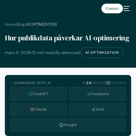
Contact
Home
Blog
AI OPTIMIZATION
/
/
Hur publikdata påverkar AI-optimering
Svenska
mars 9, 2026
12 min read
By alienroad
AI OPTIMIZATION
SUMMARIZE WITH AI
34
12
VIEWS
MIN READ
ChatGPT
Perplexity
Claude
Grok
Google