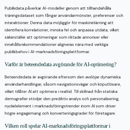
Publikdata påverkar AI-modeller genom att tillhandahålla
träningsdataset som fångar användarmönster, preferenser och
interaktioner. Denna data möjliggör för maskininlärning att
identifiera korrelationer, minska fel och anpassa utdata, vilket
säkerställer att optimeringar som riktade annonser eller
innehållsrekommendationer aligneras nära med verkliga
publikbehov i AI-marknadsföringsplattformar.
Varför är beteendedata avgörande för AI-optimering?
Beteendedata är avgörande eftersom den avslöjar dynamiska
användarhandlingar, såsom navigationsvägar och köputlösare,
vilket tillåter AI att optimera i realtid. Till skillnad från statiska
demografier stödjer den prediktiv analys och personalisering,
nyckelelement i marknadsföringstrender inom AI som driver
högre engagemang och konverteringsgrader för företagare.
Vilken roll spelar AI-marknadsföringsplattformar i