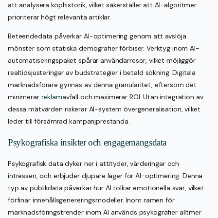
att analysera köphistorik, vilket säkerställer att AI-algoritmer
prioriterar högt relevanta artiklar.
Beteendedata påverkar AI-optimering genom att avslöja
mönster som statiska demografier förbiser. Verktyg inom AI-
automatiseringspaket spårar användarresor, vilket möjliggör
realtidsjusteringar av budstrategier i betald sökning. Digitala
marknadsförare gynnas av denna granularitet, eftersom det
minimerar
reklam
avfall och maximerar ROI. Utan integration av
dessa mätvärden riskerar AI-system övergeneralisation, vilket
leder till försämrad kampanjprestanda.
Psykografiska insikter och engagemangsdata
Psykografisk data dyker ner i attityder, värderingar och
intressen, och erbjuder djupare lager för AI-optimering. Denna
typ av publikdata påverkar hur AI tolkar emotionella svar, vilket
förfinar innehållsgenereringsmodeller. Inom ramen för
marknadsföringstrender inom AI används psykografier alltmer