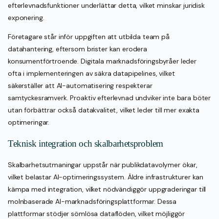
efterlevnadsfunktioner underlättar detta, vilket minskar juridisk
exponering.
Företagare står inför uppgiften att utbilda team på
datahantering, eftersom brister kan erodera
konsumentförtroende. Digitala marknadsföringsbyråer leder
ofta i implementeringen av säkra datapipelines, vilket
säkerställer att AI-automatisering respekterar
samtyckesramverk. Proaktiv efterlevnad undviker inte bara böter
utan förbättrar också datakvalitet, vilket leder till mer exakta
optimeringar.
Teknisk integration och skalbarhetsproblem
Skalbarhetsutmaningar uppstår när publikdatavolymer ökar,
vilket belastar AI-optimeringssystem. Äldre infrastrukturer kan
kämpa med integration, vilket nödvändiggör uppgraderingar till
molnbaserade AI-marknadsföringsplattformar. Dessa
plattformar stödjer sömlösa dataflöden, vilket möjliggör