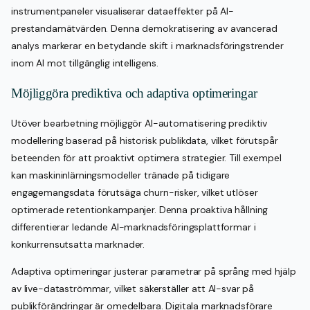
instrumentpaneler visualiserar dataeffekter på AI-
prestandamätvärden. Denna demokratisering av avancerad
analys markerar en betydande skift i marknadsföringstrender
inom AI mot tillgänglig intelligens.
Möjliggöra prediktiva och adaptiva optimeringar
Utöver bearbetning möjliggör AI-automatisering prediktiv
modellering baserad på historisk publikdata, vilket förutspår
beteenden för att proaktivt optimera strategier. Till exempel
kan maskininlärningsmodeller tränade på tidigare
engagemangsdata förutsäga churn-risker, vilket utlöser
optimerade retentionkampanjer. Denna proaktiva hållning
differentierar ledande AI-marknadsföringsplattformar i
konkurrensutsatta marknader.
Adaptiva optimeringar justerar parametrar på språng med hjälp
av live-dataströmmar, vilket säkerställer att AI-svar på
publikförändringar är omedelbara. Digitala marknadsförare