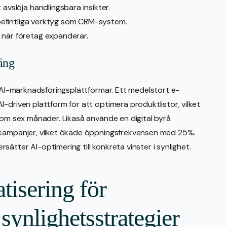
avslöja handlingsbara insikter.
l befintliga verktyg som CRM-system.
 när företag expanderar.
ång
s AI-marknadsföringsplattformar. Ett medelstort e-
-driven plattform för att optimera produktlistor, vilket
nom sex månader. Likaså använde en digital byrå
tkampanjer, vilket ökade öppningsfrekvensen med 25%.
ätter AI-optimering till konkreta vinster i synlighet.
tisering för
synlighetsstrategier