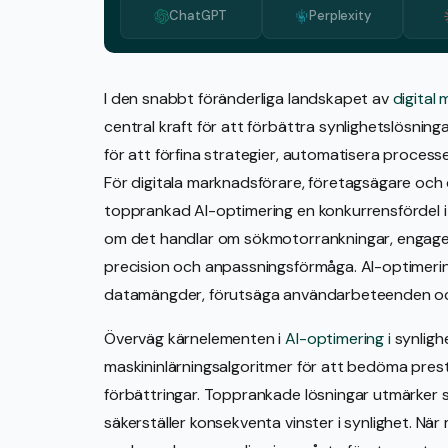
ChatGPT
Perplexity
I den snabbt föränderliga landskapet av
digital
central kraft för att förbättra synlighetslösningar
för att förfina strategier, automatisera process
För digitala marknadsförare, företagsägare och 
topprankad AI-optimering en konkurrensfördel i 
om det handlar om sökmotorrankningar, engagema
precision och anpassningsförmåga. AI-optimeri
datamängder, förutsäga användarbeteenden och o
Överväg kärnelementen i
AI-optimering i
synligh
maskininlärningsalgoritmer för att bedöma pres
förbättringar. Topprankade lösningar utmärker sig
säkerställer konsekventa vinster i synlighet. Nä