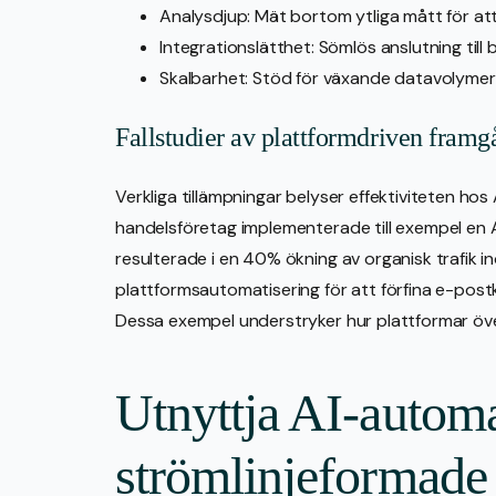
Analysdjup: Mät bortom ytliga mått för att 
Integrationslätthet: Sömlös anslutning til
Skalbarhet: Stöd för växande datavolymer
Fallstudier av plattformdriven framg
Verkliga tillämpningar belyser effektiviteten ho
handelsföretag implementerade till exempel en AI
resulterade i en 40% ökning av organisk trafik i
plattformsautomatisering för att förfina e-pos
Dessa exempel understryker hur plattformar övers
Utnyttja AI-automa
strömlinjeformade 