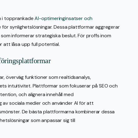
n i topprankade
AI-optimeringinsatser och
e för synlighetslösningar. Dessa plattformar aggregerar
y som informerar strategiska beslut. För proffs inom
att låsa upp full potential.
öringsplattformar
r, överväg funktioner som realtidsanalys,
ts intuitivitet. Plattformar som fokuserar på SEO och
ntention, och alignera innehåll med
 av sociala medier och använder AI för att
mönster. De bästa plattformarna kombinerar dessa
hetslösningar som anpassar sig till