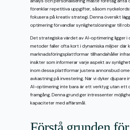
analys och personalisering måste företag anta d
förenklar repetitiva uppgifter, såsom nyckelords
fokusera på kreativ strategi. Denna översikt läg
optimering förvandlar synlighetslösningar till ro
Det strategiska värdet av AI-optimering ligger i
metoder faller ofta kort i dynamiska miljöer dä
marknadsföringsplattformar tillhandahåller infra
insikter som informerar varje aspekt av synlighe
inom dessa plattformar justera annonsbud omed
avkastning på investering. När vi dyker djupare in
AI-optimering inte bara är ett verktyg utan ett
framgång. Denna grund ger intressenter möjlighe
kapaciteter med affärsmål.
Förstå grunden för