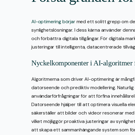
AI-optimering börjar
med ett solitt grepp om des
synlighetslösningar. I dess kärna använder denn
och förbättra digitala tillgångar. För digitala 
justeringar till intelligenta, datacentrerade til
Nyckelkomponenter i AI-algoritmer f
Algoritmerna som driver AI-optimering är mångf
datorseende och prediktiv modellering. Naturlig 
användarförfrågningar för att förfina innehållsrel
Datorseende hjälper till att optimera visuella e
säkerställer att bilder och videor resonerar med
vilket möjliggör proaktiva justeringar av synlig
att skapa ett sammanhängande system som föru