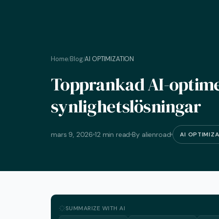
Home
Blog
AI OPTIMIZATION
/
/
Topprankad AI-optimer
synlighetslösningar
mars 9, 2026
12 min read
By alienroad
AI OPTIMIZ
SUMMARIZE WITH AI