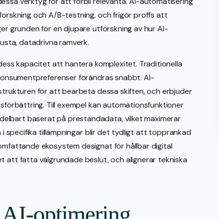
essa verktyg för att förbli relevanta. AI-automatisering
forskning och A/B-testning, och frigör proffs att
ger grunden för en djupare utforskning av hur AI-
busta, datadrivna ramverk.
 dess kapacitet att hantera komplexitet. Traditionella
r konsumentpreferenser förändras snabbt. AI-
strukturen för att bearbeta dessa skiften, och erbjuder
tsförbättring. Till exempel kan automationsfunktioner
elbart baserat på prestandadata, vilket maximerar
 i specifika tillämpningar blir det tydligt att topprankad
 omfattande ekosystem designat för hållbar digital
t att fatta välgrundade beslut, och alignerar tekniska
 AI-optimering