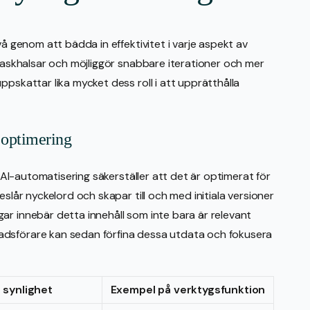
vå genom att bädda in effektivitet i varje aspekt av
flaskhalsar och möjliggör snabbare iterationer och mer
ppskattar lika mycket dess roll i att upprätthålla
 optimering
h AI-automatisering säkerställer att det är optimerat för
eslår nyckelord och skapar till och med initiala versioner
ar innebär detta innehåll som inte bara är relevant
adsförare kan sedan förfina dessa utdata och fokusera
 synlighet
Exempel på verktygsfunktion