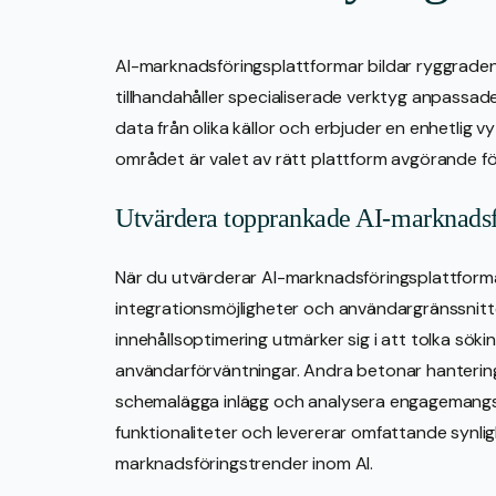
AI-marknadsföringsplattformar bildar ryggrade
tillhandahåller specialiserade verktyg anpassad
data från olika källor och erbjuder en enhetlig v
området är valet av rätt plattform avgörande för 
Utvärdera topprankade AI-marknadsf
När du utvärderar AI-marknadsföringsplattforma
integrationsmöjligheter och användargränssnitte
innehållsoptimering utmärker sig i att tolka söki
användarförväntningar. Andra betonar hantering
schemalägga inlägg och analysera engagemangs
funktionaliteter och levererar omfattande synlig
marknadsföringstrender inom AI.