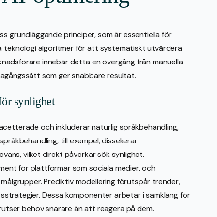
s grundläggande principer, som är essentiella för
a teknologi algoritmer för att systematiskt utvärdera
marknadsförare innebär detta en övergång från manuella
lvägagångssätt som ger snabbare resultat.
ör synlighet
acetterade och inkluderar naturlig språkbehandling,
språkbehandling, till exempel, dissekerar
evans, vilket direkt påverkar sök synlighet.
lement för plattformar som sociala medier, och
 målgrupper. Prediktiv modellering förutspår trender,
hetsstrategier. Dessa komponenter arbetar i samklang för
tser behov snarare än att reagera på dem.