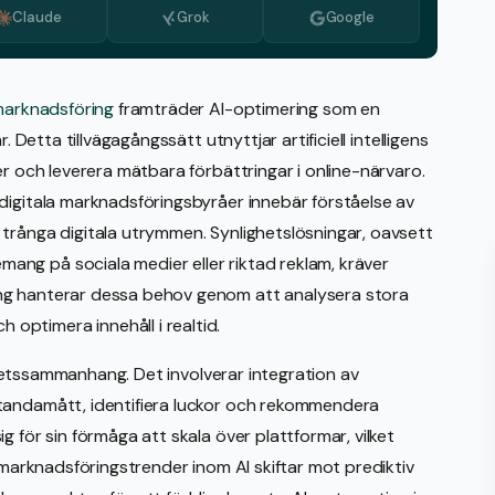
Claude
Grok
Google
Azerbaijani
Bulgariska
Nederländska
 marknadsföring
framträder AI-optimering som en
. Detta tillvägagångssätt utnyttjar artificiell intelligens
Grekiska
er och leverera mätbara förbättringar i online-närvaro.
Italienska
digitala marknadsföringsbyråer innebär förståelse av
Koreanska
trånga digitala utrymmen. Synlighetslösningar, oavsett
ng på sociala medier eller riktad reklam, kräver
Makedonska
ng hanterar dessa behov genom att analysera stora
Portugisiska, Portugal
ptimera innehåll i realtid.
Rumänska
etssammanhang. Det involverar integration av
Serbiska
tandamått, identifiera luckor och rekommendera
 för sin förmåga att skala över plattformar, vilket
r marknadsföringstrender inom AI skiftar mot prediktiv