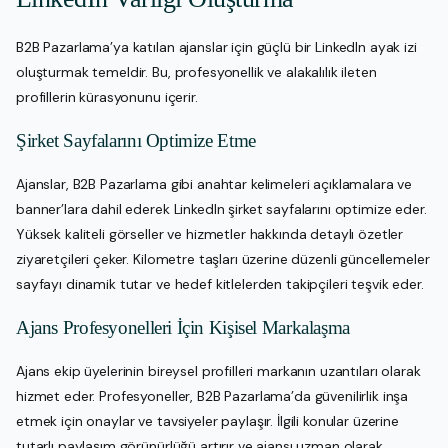
B2B Pazarlama’ya katılan ajanslar için güçlü bir LinkedIn ayak izi
oluşturmak temeldir. Bu, profesyonellik ve alakalılık ileten
profillerin kürasyonunu içerir.
Şirket Sayfalarını Optimize Etme
Ajanslar, B2B Pazarlama gibi anahtar kelimeleri açıklamalara ve
banner’lara dahil ederek LinkedIn şirket sayfalarını optimize eder.
Yüksek kaliteli görseller ve hizmetler hakkında detaylı özetler
ziyaretçileri çeker. Kilometre taşları üzerine düzenli güncellemeler
sayfayı dinamik tutar ve hedef kitlelerden takipçileri teşvik eder.
Ajans Profesyonelleri İçin Kişisel Markalaşma
Ajans ekip üyelerinin bireysel profilleri markanın uzantıları olarak
hizmet eder. Profesyoneller, B2B Pazarlama’da güvenilirlik inşa
etmek için onaylar ve tavsiyeler paylaşır. İlgili konular üzerine
tutarlı paylaşım görünürlüğü artırır ve ajansı uzman olarak