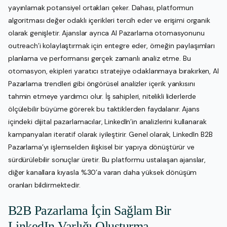
yayınlamak potansiyel ortakları çeker. Dahası, platformun
algoritması değer odaklı içerikleri tercih eder ve erişimi organik
olarak genişletir. Ajanslar ayrıca AI Pazarlama otomasyonunu
outreach’i kolaylaştırmak için entegre eder, örneğin paylaşımları
planlama ve performansı gerçek zamanlı analiz etme. Bu
otomasyon, ekipleri yaratıcı stratejiye odaklanmaya bırakırken, AI
Pazarlama trendleri gibi öngörüsel analizler içerik yankısını
tahmin etmeye yardımcı olur. İş sahipleri, nitelikli liderlerde
ölçülebilir büyüme görerek bu taktiklerden faydalanır. Ajans
içindeki dijital pazarlamacılar, LinkedIn’in analizlerini kullanarak
kampanyaları iteratif olarak iyileştirir. Genel olarak, LinkedIn B2B
Pazarlama’yı işlemselden ilişkisel bir yapıya dönüştürür ve
sürdürülebilir sonuçlar üretir. Bu platformu ustalaşan ajanslar,
diğer kanallara kıyasla %30’a varan daha yüksek dönüşüm
oranları bildirmektedir.
B2B Pazarlama İçin Sağlam Bir
LinkedIn Varlığı Oluşturma