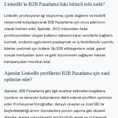
LinkedIn’in B2B Pazarlama’daki birincil rolü nedir?
LinkedIn, profesyonel ağ oluşturma, içerik dağıtımı ve hedefli
reklamcılık kolaylaştırarak B2B Pazarlama için öncü platform
olarak hizmet eder. Ajanslar, 900 milyondan fazla
profesyonelden oluşan kullanıcı tabanını karar vericilerle bağlantı
kurmak, endüstri içgörülerini paylaşmak ve iş hedefleriyle uyumlu
liderler üretmek için kullanır. Bu B2B etkileşimlere odak, genel
sosyal medyadan ayırır ve gelir büyümesini sağlayan hassas
kampanyaları mümkün kılar.
Ajanslar LinkedIn profillerini B2B Pazarlama için nasıl
optimize eder?
Ajanslar, B2B Pazarlama gibi ilgili anahtar kelimeleri başlıklara,
özetlere ve deneyim bölümlerine dahil ederek profilleri optimize
eder. Profesyonel fotoğraflar, detaylı onaylar ve özel URL’ler
keşfedilebilirliği artırır. Gönderilere yorum yapma gibi düzenli
aktivite, arama sonuçlarında görünürlüğü artırır ve potansiyel