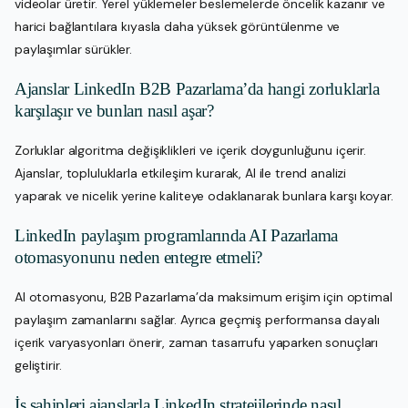
videolar üretir. Yerel yüklemeler beslemelerde öncelik kazanır ve
harici bağlantılara kıyasla daha yüksek görüntülenme ve
paylaşımlar sürükler.
Ajanslar LinkedIn B2B Pazarlama’da hangi zorluklarla
karşılaşır ve bunları nasıl aşar?
Zorluklar algoritma değişiklikleri ve içerik doygunluğunu içerir.
Ajanslar, topluluklarla etkileşim kurarak, AI ile trend analizi
yaparak ve nicelik yerine kaliteye odaklanarak bunlara karşı koyar.
LinkedIn paylaşım programlarında AI Pazarlama
otomasyonunu neden entegre etmeli?
AI otomasyonu, B2B Pazarlama’da maksimum erişim için optimal
paylaşım zamanlarını sağlar. Ayrıca geçmiş performansa dayalı
içerik varyasyonları önerir, zaman tasarrufu yaparken sonuçları
geliştirir.
İş sahipleri ajanslarla LinkedIn stratejilerinde nasıl