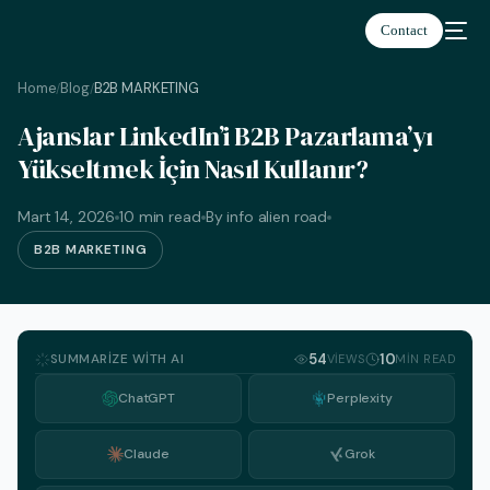
Contact
Home
Blog
B2B MARKETING
/
/
Ajanslar LinkedIn’i B2B Pazarlama’yı
Yükseltmek İçin Nasıl Kullanır?
Türkçe
Mart 14, 2026
10 min read
By info alien road
B2B MARKETING
SUMMARIZE WITH AI
54
10
VIEWS
MIN READ
ChatGPT
Perplexity
Claude
Grok