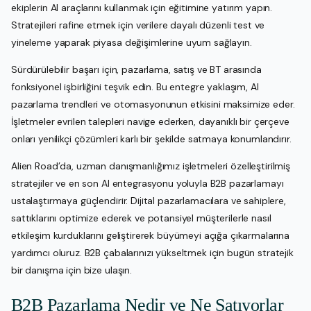
ekiplerin AI araçlarını kullanmak için eğitimine yatırım yapın.
Stratejileri rafine etmek için verilere dayalı düzenli test ve
yineleme yaparak piyasa değişimlerine uyum sağlayın.
Sürdürülebilir başarı için, pazarlama, satış ve BT arasında
fonksiyonel işbirliğini teşvik edin. Bu entegre yaklaşım, AI
pazarlama trendleri ve otomasyonunun etkisini maksimize eder.
İşletmeler evrilen talepleri navige ederken, dayanıklı bir çerçeve
onları yenilikçi çözümleri karlı bir şekilde satmaya konumlandırır.
Alien Road’da, uzman danışmanlığımız işletmeleri özelleştirilmiş
stratejiler ve en son AI entegrasyonu yoluyla B2B pazarlamayı
ustalaştırmaya güçlendirir. Dijital pazarlamacılara ve sahiplere,
sattıklarını optimize ederek ve potansiyel müşterilerle nasıl
etkileşim kurduklarını geliştirerek büyümeyi açığa çıkarmalarına
yardımcı oluruz. B2B çabalarınızı yükseltmek için bugün stratejik
bir danışma için bize ulaşın.
B2B Pazarlama Nedir ve Ne Satıyorlar