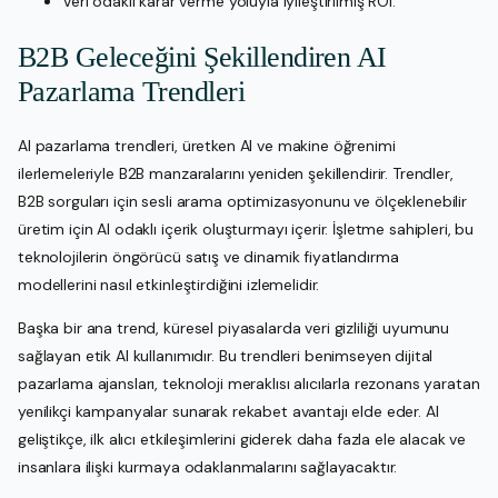
Veri odaklı karar verme yoluyla iyileştirilmiş ROI.
B2B Geleceğini Şekillendiren AI
Pazarlama Trendleri
AI pazarlama trendleri, üretken AI ve makine öğrenimi
ilerlemeleriyle B2B manzaralarını yeniden şekillendirir. Trendler,
B2B sorguları için sesli arama optimizasyonunu ve ölçeklenebilir
üretim için AI odaklı içerik oluşturmayı içerir. İşletme sahipleri, bu
teknolojilerin öngörücü satış ve dinamik fiyatlandırma
modellerini nasıl etkinleştirdiğini izlemelidir.
Başka bir ana trend, küresel piyasalarda veri gizliliği uyumunu
sağlayan etik AI kullanımıdır. Bu trendleri benimseyen dijital
pazarlama ajansları, teknoloji meraklısı alıcılarla rezonans yaratan
yenilikçi kampanyalar sunarak rekabet avantajı elde eder. AI
geliştikçe, ilk alıcı etkileşimlerini giderek daha fazla ele alacak ve
insanlara ilişki kurmaya odaklanmalarını sağlayacaktır.