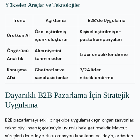
Yükselen Araçlar ve Teknolojiler
Trend
Açıklama
B2B’de Uygulama
Özelleştirilmiş
Kişiselleştirilmiş e-
Üretken AI
içerik oluşturur
posta kampanyaları
Öngörücü
Alıcı niyetini
Lider önceliklendirme
Analitik
tahmin eder
Konuşma
Chatbotlar ve
7/24 lider
AI’si
sanal asistanlar
niteliklendirme
Dayanıklı B2B Pazarlama İçin Stratejik
Uygulama
B2B pazarlamayı etkili bir şekilde uygulamak için organizasyonlar,
teknolojiyi insan içgörüsüyle uyumlu hale getirmelidir. Mevcut
süreçleri denetleyerek otomasyon fırsatlarını belirleyin, ardından