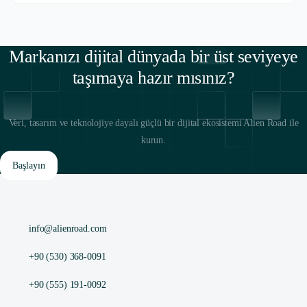
Markanızı dijital dünyada bir üst seviyeye
taşımaya hazır mısınız?
Veri, tasarım ve teknolojiye dayalı güçlü bir dijital ekosistemi Alien Road ile
kurun.
Başlayın
info@alienroad.com
+90 (530) 368-0091
+90 (555) 191-0092