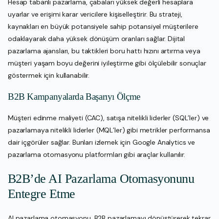
Hesap tabanlı pazarlama, çabaları yüksek değerli hesaplara
uyarlar ve erişimi karar vericilere kişiselleştirir. Bu strateji,
kaynakları en büyük potansiyele sahip potansiyel müşterilere
odaklayarak daha yüksek dönüşüm oranları sağlar. Dijital
pazarlama ajansları, bu taktikleri boru hattı hızını artırma veya
müşteri yaşam boyu değerini iyileştirme gibi ölçülebilir sonuçlar
göstermek için kullanabilir.
B2B Kampanyalarda Başarıyı Ölçme
Müşteri edinme maliyeti (CAC), satışa nitelikli liderler (SQL’ler) ve
pazarlamaya nitelikli liderler (MQL’ler) gibi metrikler performansa
dair içgörüler sağlar. Bunları izlemek için Google Analytics ve
pazarlama otomasyonu platformları gibi araçlar kullanılır.
B2B’de AI Pazarlama Otomasyonunu
Entegre Etme
AI pazarlama otomasyonu, B2B pazarlamayı dönüştürerek tekrar