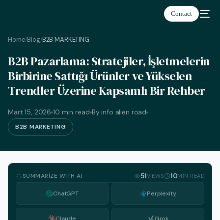
Contact
Home
Blog
B2B MARKETING
/
/
B2B Pazarlama: Stratejiler, İşletmelerin
Birbirine Sattığı Ürünler ve Yükselen
Trendler Üzerine Kapsamlı Bir Rehber
Türkçe
Mart 15, 2026
10 min read
By info alien road
B2B MARKETING
SUMMARIZE WITH AI
51
10
VIEWS
MIN READ
ChatGPT
Perplexity
Claude
Grok