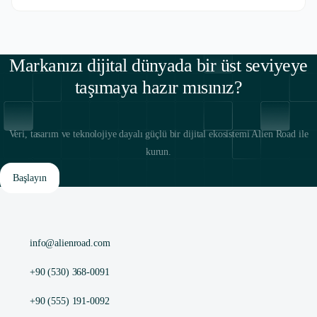
Markanızı dijital dünyada bir üst seviyeye
taşımaya hazır mısınız?
Veri, tasarım ve teknolojiye dayalı güçlü bir dijital ekosistemi Alien Road ile
kurun.
Başlayın
info@alienroad.com
+90 (530) 368-0091
+90 (555) 191-0092