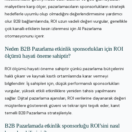
maliyetlere karşı ölçer, pazarlamacıların sponsorlukların stratejik
hedeflerle uyumlu olup olmadığını değerlendirmesine yardımcı
olur. B2B bağlamlarında, ROI uzun vadeli değeri vurgular, genellikle
çok kanallı etkilerin kesin izlenmesi için AI Pazarlama
otomasyonunu içerir.
Neden B2B Pazarlama etkinlik sponsorlukları için ROI
ölçümü hayati öneme sahiptir?
ROI ölçümü hayati öneme sahiptir çünkü pazarlama bütçelerini
haklı çıkarır ve kaynak kısıtlı ortamlarında karar vermeyi
bilgilendirir. İş sahipleri için, düşük performanslı sponsorlukları
vurgular, yüksek etkili etkinliklere yeniden tahsis yapılmasını
sağlar. Dijital pazarlama ajansları, ROI verilerine dayanarak değeri
müşterilere göstererek güveni ve tekrar işini teşvik eder, kanıt
temelli B2B Pazarlama stratejileriyle.
B2B Pazarlamada etkinlik sponsorluğu ROI’sini nasıl