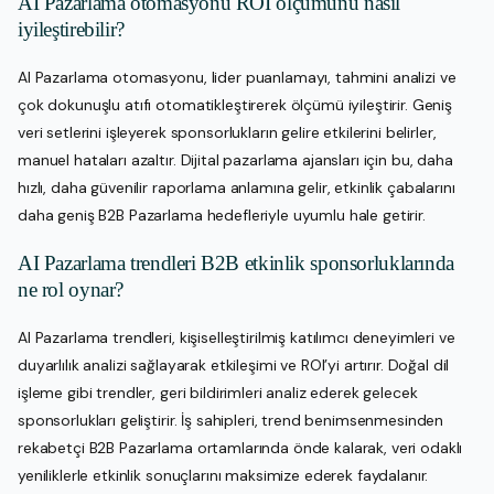
AI Pazarlama otomasyonu ROI ölçümünü nasıl
iyileştirebilir?
AI Pazarlama otomasyonu, lider puanlamayı, tahmini analizi ve
çok dokunuşlu atıfı otomatikleştirerek ölçümü iyileştirir. Geniş
veri setlerini işleyerek sponsorlukların gelire etkilerini belirler,
manuel hataları azaltır. Dijital pazarlama ajansları için bu, daha
hızlı, daha güvenilir raporlama anlamına gelir, etkinlik çabalarını
daha geniş B2B Pazarlama hedefleriyle uyumlu hale getirir.
AI Pazarlama trendleri B2B etkinlik sponsorluklarında
ne rol oynar?
AI Pazarlama trendleri, kişiselleştirilmiş katılımcı deneyimleri ve
duyarlılık analizi sağlayarak etkileşimi ve ROI’yi artırır. Doğal dil
işleme gibi trendler, geri bildirimleri analiz ederek gelecek
sponsorlukları geliştirir. İş sahipleri, trend benimsenmesinden
rekabetçi B2B Pazarlama ortamlarında önde kalarak, veri odaklı
yeniliklerle etkinlik sonuçlarını maksimize ederek faydalanır.