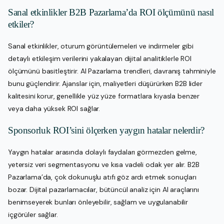
Sanal etkinlikler B2B Pazarlama’da ROI ölçümünü nasıl
etkiler?
Sanal etkinlikler, oturum görüntülemeleri ve indirmeler gibi
detaylı etkileşim verilerini yakalayan dijital analitiklerle ROI
ölçümünü basitleştirir. AI Pazarlama trendleri, davranış tahminiyle
bunu güçlendirir. Ajanslar için, maliyetleri düşürürken B2B lider
kalitesini korur, genellikle yüz yüze formatlara kıyasla benzer
veya daha yüksek ROI sağlar.
Sponsorluk ROI’sini ölçerken yaygın hatalar nelerdir?
Yaygın hatalar arasında dolaylı faydaları görmezden gelme,
yetersiz veri segmentasyonu ve kısa vadeli odak yer alır. B2B
Pazarlama’da, çok dokunuşlu atıfı göz ardı etmek sonuçları
bozar. Dijital pazarlamacılar, bütüncül analiz için AI araçlarını
benimseyerek bunları önleyebilir, sağlam ve uygulanabilir
içgörüler sağlar.