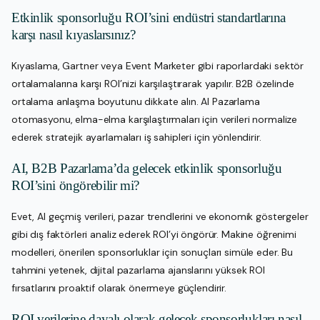
Etkinlik sponsorluğu ROI’sini endüstri standartlarına
karşı nasıl kıyaslarsınız?
Kıyaslama, Gartner veya Event Marketer gibi raporlardaki sektör
ortalamalarına karşı ROI’nizi karşılaştırarak yapılır. B2B özelinde
ortalama anlaşma boyutunu dikkate alın. AI Pazarlama
otomasyonu, elma-elma karşılaştırmaları için verileri normalize
ederek stratejik ayarlamaları iş sahipleri için yönlendirir.
AI, B2B Pazarlama’da gelecek etkinlik sponsorluğu
ROI’sini öngörebilir mi?
Evet, AI geçmiş verileri, pazar trendlerini ve ekonomik göstergeler
gibi dış faktörleri analiz ederek ROI’yi öngörür. Makine öğrenimi
modelleri, önerilen sponsorluklar için sonuçları simüle eder. Bu
tahmini yetenek, dijital pazarlama ajanslarını yüksek ROI
fırsatlarını proaktif olarak önermeye güçlendirir.
ROI verilerine dayalı olarak gelecek sponsorlukları nasıl