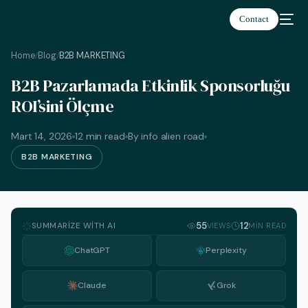
Contact
Home
Blog
B2B MARKETING
/
/
B2B Pazarlamada Etkinlik Sponsorluğu
ROI’sini Ölçme
Türkçe
Mart 14, 2026
12 min read
By info alien road
B2B MARKETING
SUMMARIZE WITH AI
55
12
VIEWS
MIN READ
ChatGPT
Perplexity
Claude
Grok