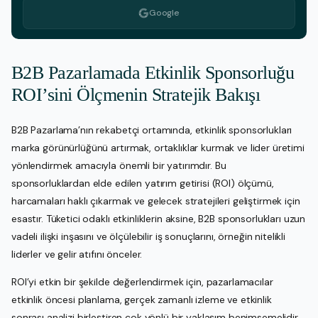
Google
B2B Pazarlamada Etkinlik Sponsorluğu
ROI’sini Ölçmenin Stratejik Bakışı
B2B Pazarlama’nın rekabetçi ortamında, etkinlik sponsorlukları
marka görünürlüğünü artırmak, ortaklıklar kurmak ve lider üretimi
yönlendirmek amacıyla önemli bir yatırımdır. Bu
sponsorluklardan elde edilen yatırım getirisi (ROI) ölçümü,
harcamaları haklı çıkarmak ve gelecek stratejileri geliştirmek için
esastır. Tüketici odaklı etkinliklerin aksine, B2B sponsorlukları uzun
vadeli ilişki inşasını ve ölçülebilir iş sonuçlarını, örneğin nitelikli
liderler ve gelir atıfını önceler.
ROI’yi etkin bir şekilde değerlendirmek için, pazarlamacılar
etkinlik öncesi planlama, gerçek zamanlı izleme ve etkinlik
sonrası analizi birleştiren çok yönlü bir yaklaşım benimsemelidir.