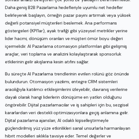
Daha geniş B2B Pazarlama hedefleriyle uyumlu net hedefler
belirleyerek başlayın, örneğin pazar payını artırmak veya yüksek
değerli potansiyel müşterileri beslemek. Ana performans
göstergeleri (KPI’lar), ayak trafiği gibi yüzeysel metrikler yerine
lider hacmi, dönüşüm oranları ve müşteri ömür boyu değeri
içermelidir. AI Pazarlama otomasyon platformları gibi gelişmiş
araçlar, veri toplama ve analizini kolaylaştırarak sponsorluk
etkilerinin gelir akışlarına kesin atıfını sağlar.
Bu süreçte AI Pazarlama trendlerinin evrilen rolünü göz önünde
bulundurun. Otomasyon yazılımı, entegre CRM sistemleri
aracılığıyla katılımcı etkileşimlerini izleyebilir, davranış verilerine
dayalı olarak hangi liderlerin dönüşüme en yatkın olduğunu
öngörebilir. Dijital pazarlamacılar ve iş sahipleri için bu, sezgisel
kararlardan veri destekli optimizasyonlara geçiş anlamına gelir.
Dijital pazarlama ajansları, AI odaklı kişiselleştirmeyle
güçlendirilmiş yüz yüze etkinlikleri sanal unsurlarla harmanlayan
hibrit modelleri sıklıkla tavsiye eder. Temel değerler ve