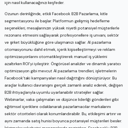
için nasıl kullanacağınızı keşfeder.
Ozunun derinliğinde, etkili Facebook B2B Pazarlama, kitle
segmentasyonu ile başlar. Platformun gelişmiş hedefleme
seçenekleri, mesajlarınızın yüksek niyetli potansiyel müşterilerle
rezonans etmesini sağlayarak profesyonellere iş unvanı, sektör
ve şirket büyüklüğüne göre ulaşmanızı sağlar. AI pazarlama
otomasyonunu dahil etmek, içerik kişiselleştirmeyi ve reklam
optimizasyonlarını otomatikleştirerek manuel iş yüklerini
azaltırken ROI’yi iyileştirir. Öngörüsel analizler ve dinamik yaratıcı
optimizasyon gibi mevcut AI pazarlama trendleri, işletmelerin
Facebook’taki kampanyaları nasıl dağıttığını dönüştürüyor. Bu
araçlar kullanıcı davranışını gerçek zamanlı analiz ederek, değişen
B2B ihtiyaçlarıyla uyumlu uyarlanabilir stratejiler sağlar.
Webinarlar, vaka çalışmaları ve düşünce liderliği gönderileri gibi
eğitimsel içeriklere odaklanarak pazarlamacılar markalarını
sektör otoriteleri olarak konumlandırabilir. Bu, etkileşimi artırır ve
aynı zamanda satış hunisi boyunca potansiyel müşterileri besler.
İşletmeler rekabetçi manzaralarda gezinirken, Facebook’u B2B