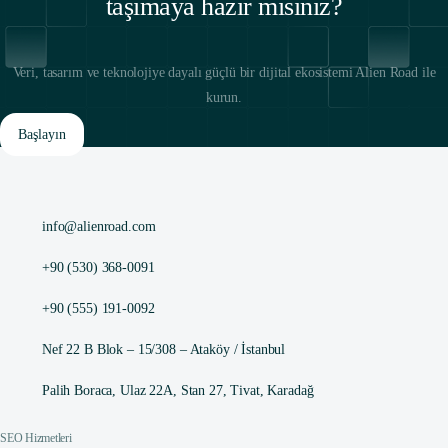
taşımaya hazır mısınız?
Veri, tasarım ve teknolojiye dayalı güçlü bir dijital ekosistemi Alien Road ile
kurun.
Başlayın
info@alienroad.com
+90 (530) 368-0091
+90 (555) 191-0092
Nef 22 B Blok – 15/308 – Ataköy / İstanbul
Palih Boraca, Ulaz 22A, Stan 27, Tivat, Karadağ
SEO Hizmetleri