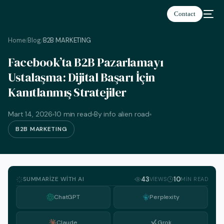
Contact
Home
Blog
B2B MARKETING
/
/
Facebook’ta B2B Pazarlamayı
Ustalaşma: Dijital Başarı İçin
Kanıtlanmış Stratejiler
Türkçe
Mart 14, 2026
10 min read
By info alien road
B2B MARKETING
SUMMARIZE WITH AI
43
10
VIEWS
MIN READ
ChatGPT
Perplexity
Claude
Grok