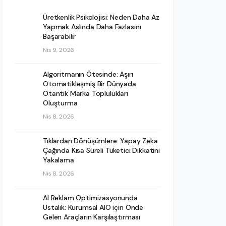
Üretkenlik Psikolojisi: Neden Daha Az
Yapmak Aslında Daha Fazlasını
Başarabilir
Nis 9, 2026
Algoritmanın Ötesinde: Aşırı
Otomatikleşmiş Bir Dünyada
Otantik Marka Toplulukları
Oluşturma
Nis 8, 2026
Tıklardan Dönüşümlere: Yapay Zeka
Çağında Kısa Süreli Tüketici Dikkatini
Yakalama
Nis 8, 2026
AI Reklam Optimizasyonunda
Ustalık: Kurumsal AIO için Önde
Gelen Araçların Karşılaştırması