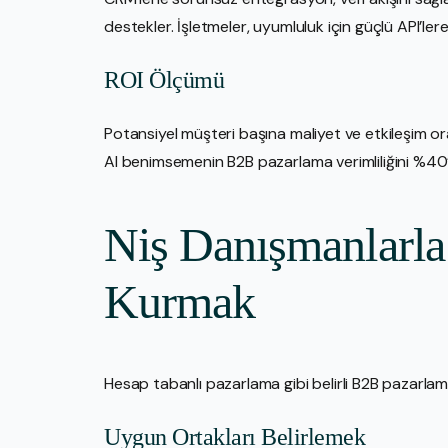
destekler. İşletmeler, uyumluluk için güçlü API’lere
ROI Ölçümü
Potansiyel müşteri başına maliyet ve etkileşim oranl
AI benimsemenin B2B pazarlama verimliliğini %40’a
Niş Danışmanlarla 
Kurmak
Hesap tabanlı pazarlama gibi belirli B2B pazarla
Uygun Ortakları Belirlemek