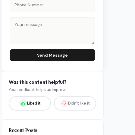
Send Message
Was this content helpful?
Your feedback helps us improve.
Liked it
Didn't like it
Recent Posts