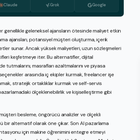
Claude
Grok
Google
Medya İzleme
PR Hizmeti
Stratejik Planlama Hizmetleri
 genellikle geleneksel ajansların ötesinde maliyet etkin
ma ajansları, potansiyel müşteri oluşturma, içerik
Video Üretimi
tler sunar. Ancak yüksek maliyetleri, uzun sözleşmeleri
Web Tasarım İnşası
eri keşfetmeye iter. Bu alternatifler, dijital
E-Ticaret
nde tutmalarını, masrafları azaltmalarını ve piyasa
Amaz
a seçenekler arasında iç ekipler kurmak, freelancer işe
eBay
ak, stratejik ortaklıklar kurmak ve self-servis
azarlamadaki ölçeklenebilirlik ve kişiselleştirme gibi
Walm
Shop
şteri besleme, öngörücü analizler ve ölçekli
Etsy
ü bir alternatif olarak öne çıkar. Son AI pazarlama
entasyonu için makine öğrenimini entegre etmeyi