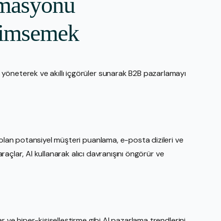
omasyonu
nimsemek
yöneterek ve akıllı içgörüler sunarak B2B pazarlamayı
 olan potansiyel müşteri puanlama, e-posta dizileri ve
 araçlar, AI kullanarak alıcı davranışını öngörür ve
r ve hiper-kişiselleştirme gibi AI pazarlama trendlerini