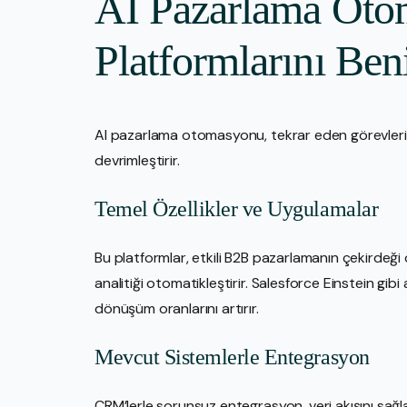
AI Pazarlama Ot
Platformlarını Be
AI pazarlama otomasyonu, tekrar eden görevleri 
devrimleştirir.
Temel Özellikler ve Uygulamalar
Bu platformlar, etkili B2B pazarlamanın çekirdeği
analitiği otomatikleştirir. Salesforce Einstein gibi
dönüşüm oranlarını artırır.
Mevcut Sistemlerle Entegrasyon
CRM’lerle sorunsuz entegrasyon, veri akışını sağla