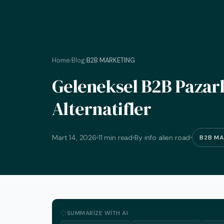
Home
Blog
B2B MARKETING
/
/
Geleneksel B2B Pazarl
Alternatifler
Mart 14, 2026
11 min read
By info alien road
B2B MA
SUMMARIZE WITH AI