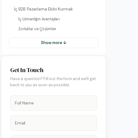
İç B2B Pazarlama Ekibi Kurmak
İç Uzmanlığın Avantajları
Zorluklar ve Çözümler
Show more ↓
Get In Touch
on Hesap Yönetimi
Have a question? Fill out the form and we'll get
 Yönetimi
back to you as soon as possible.
art Yönetimi
ify Yönetimi
 Yönetimi