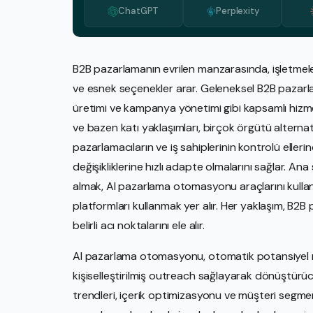
ChatGPT
Perplexity
B2B pazarlamanın evrilen manzarasında, işletmeler
ve esnek seçenekler arar. Geleneksel B2B pazarla
üretimi ve kampanya yönetimi gibi kapsamlı hizme
ve bazen katı yaklaşımları, birçok örgütü alternatifl
pazarlamacıların ve iş sahiplerinin kontrolü elleri
değişikliklerine hızlı adapte olmalarını sağlar. An
almak, AI pazarlama otomasyonu araçlarını kullanm
platformları kullanmak yer alır. Her yaklaşım, B2B p
belirli acı noktalarını ele alır.
AI pazarlama otomasyonu, otomatik potansiyel mü
kişiselleştirilmiş outreach sağlayarak dönüştürüc
trendleri, içerik optimizasyonu ve müşteri segm