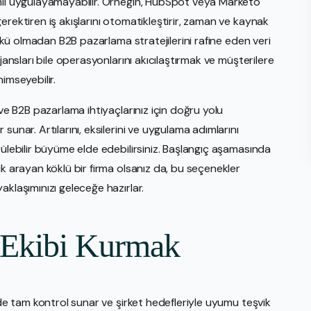
imli uygulayamayabilir. Örneğin, HubSpot veya Marketo
erektiren iş akışlarını otomatikleştirir, zaman ve kaynak
yükü olmadan B2B pazarlama stratejilerini rafine eden veri
jansları bile operasyonlarını akıcılaştırmak ve müşterilere
imseyebilir.
 ve B2B pazarlama ihtiyaçlarınız için doğru yolu
unar. Artılarını, eksilerini ve uygulama adımlarını
rülebilir büyüme elde edebilirsiniz. Başlangıç aşamasında
ik arayan köklü bir firma olsanız da, bu seçenekler
aklaşımınızı geleceğe hazırlar.
 Ekibi Kurmak
nde tam kontrol sunar ve şirket hedefleriyle uyumu teşvik