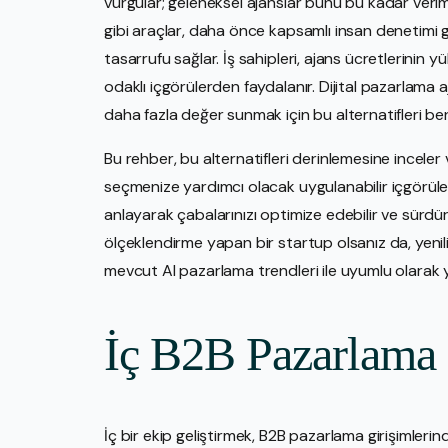
vurgular; geleneksel ajanslar bunu bu kadar ver
gibi araçlar, daha önce kapsamlı insan denetimi g
tasarrufu sağlar. İş sahipleri, ajans ücretlerinin 
odaklı içgörülerden faydalanır. Dijital pazarlama a
daha fazla değer sunmak için bu alternatifleri ben
Bu rehber, bu alternatifleri derinlemesine inceler
seçmenize yardımcı olacak uygulanabilir içgörüler s
anlayarak çabalarınızı optimize edebilir ve sürdü
ölçeklendirme yapan bir startup olsanız da, yenil
mevcut AI pazarlama trendleri ile uyumlu olarak y
İç B2B Pazarlama
İç bir ekip geliştirmek, B2B pazarlama girişimleri