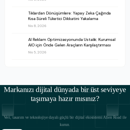
Tıklardan Dönüşümlere: Yapay Zeka Çağında
Kısa Süreli Tüketici Dikkatini Yakalama
Nis 8, 2026
AI Reklam Optimizasyonunda Ustalık: Kurumsal
AIO için Önde Gelen Araçların Karşılaştırması
Nis 5, 2026
Markanızı dijital dünyada bir üst seviyeye
taşımaya hazır mısınız?
Veri, tasarım ve teknolojiye dayalı güçlü bir dijital ekosistemi Alien Road ile
kurun.