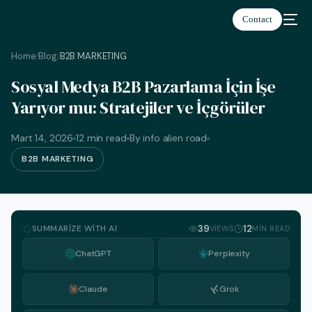
Contact
Home
Blog
B2B MARKETING
/
/
Sosyal Medya B2B Pazarlama İçin İşe
Yarıyor mu: Stratejiler ve İçgörüler
Türkçe
Mart 14, 2026
12 min read
By info alien road
B2B MARKETING
SUMMARIZE WITH AI
39
12
VIEWS
MIN READ
ChatGPT
Perplexity
Claude
Grok