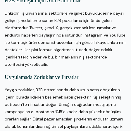
B2B Etkileşim İçin Ana Platformlar
LinkedIn, iş unvanlarına, sektörlere ve şirket büyüklüklerine dayalı
gelişmiş hedefleme sunan B2B pazarlama için önde gelen
platformdur. Twitter, şimdi X, gerçek zamanlı konuşmalar ve
endüstri haberleri paylaşımında üstündür, Instagram ve YouTube
ise karmaşık ürün demonstrasyonları için görsel hikaye anlatımını
destekler. Her platformun algoritması tutarlı, değer odaklı
içerikleri tercih eder ve bu, bir markanın niş sektörlerde
otoritesini yükseltebilir.
Uygulamada Zorluklar ve Fırsatlar
Yaygın zorluklar, B2B ortamlarında daha uzun satış döngülerini
içerir, burada liderleri beslemek sabır gerektirir. Kişiselleştirilmiş
outreach’ten fırsatlar doğar, örneğin doğrudan mesajlaşma
kampanyaları e-postadan %15’e kadar daha yüksek dönüşüm
oranları sağlar. Dijital pazarlamacılar, şirketlerini endüstri uzmanı
olarak konumlandıran eğitimsel paylaşımlara odaklanarak içerik