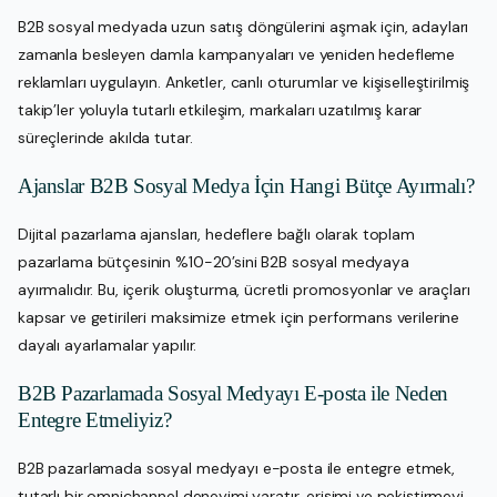
B2B sosyal medyada uzun satış döngülerini aşmak için, adayları
zamanla besleyen damla kampanyaları ve yeniden hedefleme
reklamları uygulayın. Anketler, canlı oturumlar ve kişiselleştirilmiş
takip’ler yoluyla tutarlı etkileşim, markaları uzatılmış karar
süreçlerinde akılda tutar.
Ajanslar B2B Sosyal Medya İçin Hangi Bütçe Ayırmalı?
Dijital pazarlama ajansları, hedeflere bağlı olarak toplam
pazarlama bütçesinin %10-20’sini B2B sosyal medyaya
ayırmalıdır. Bu, içerik oluşturma, ücretli promosyonlar ve araçları
kapsar ve getirileri maksimize etmek için performans verilerine
dayalı ayarlamalar yapılır.
B2B Pazarlamada Sosyal Medyayı E-posta ile Neden
Entegre Etmeliyiz?
B2B pazarlamada sosyal medyayı e-posta ile entegre etmek,
tutarlı bir omnichannel deneyimi yaratır, erişimi ve pekiştirmeyi