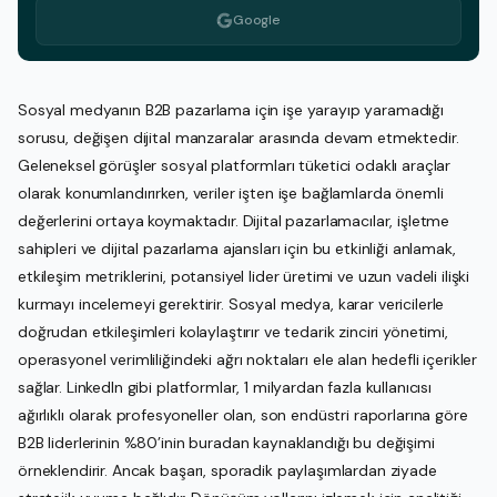
Google
Sosyal medyanın B2B pazarlama için işe yarayıp yaramadığı
sorusu, değişen dijital manzaralar arasında devam etmektedir.
Geleneksel görüşler sosyal platformları tüketici odaklı araçlar
olarak konumlandırırken, veriler işten işe bağlamlarda önemli
değerlerini ortaya koymaktadır. Dijital pazarlamacılar, işletme
sahipleri ve dijital pazarlama ajansları için bu etkinliği anlamak,
etkileşim metriklerini, potansiyel lider üretimi ve uzun vadeli ilişki
kurmayı incelemeyi gerektirir. Sosyal medya, karar vericilerle
doğrudan etkileşimleri kolaylaştırır ve tedarik zinciri yönetimi,
operasyonel verimliliğindeki ağrı noktaları ele alan hedefli içerikler
sağlar. LinkedIn gibi platformlar, 1 milyardan fazla kullanıcısı
ağırlıklı olarak profesyoneller olan, son endüstri raporlarına göre
B2B liderlerinin %80’inin buradan kaynaklandığı bu değişimi
örneklendirir. Ancak başarı, sporadik paylaşımlardan ziyade