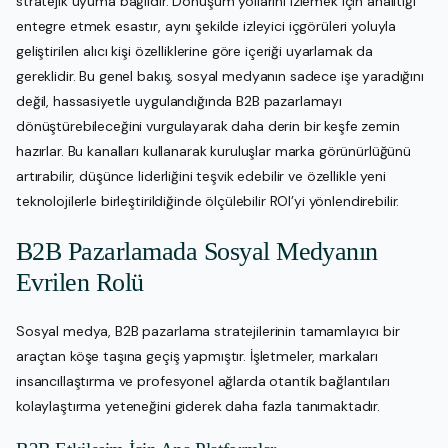
stratejik uyuma bağlıdır. Dönüşüm yollarını izlemek için analitiği
entegre etmek esastır, aynı şekilde izleyici içgörüleri yoluyla
geliştirilen alıcı kişi özelliklerine göre içeriği uyarlamak da
gereklidir. Bu genel bakış, sosyal medyanın sadece işe yaradığını
değil, hassasiyetle uygulandığında B2B pazarlamayı
dönüştürebileceğini vurgulayarak daha derin bir keşfe zemin
hazırlar. Bu kanalları kullanarak kuruluşlar marka görünürlüğünü
artırabilir, düşünce liderliğini teşvik edebilir ve özellikle yeni
teknolojilerle birleştirildiğinde ölçülebilir ROI’yi yönlendirebilir.
B2B Pazarlamada Sosyal Medyanın
Evrilen Rolü
Sosyal medya, B2B pazarlama stratejilerinin tamamlayıcı bir
araçtan köşe taşına geçiş yapmıştır. İşletmeler, markaları
insancıllaştırma ve profesyonel ağlarda otantik bağlantıları
kolaylaştırma yeteneğini giderek daha fazla tanımaktadır.