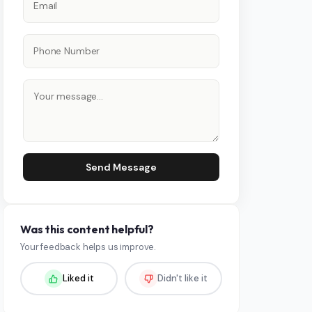
Send Message
Was this content helpful?
Your feedback helps us improve.
Liked it
Didn't like it