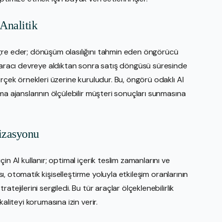
 Analitik
gre eder; dönüşüm olasılığını tahmin eden öngörücü
u aracı devreye aldıktan sonra satış döngüsü süresinde
rçek örnekleri üzerine kuruludur. Bu, öngörü odaklı AI
ma ajanslarının ölçülebilir müşteri sonuçları sunmasına
izasyonu
n AI kullanır; optimal içerik teslim zamanlarını ve
ısı, otomatik kişiselleştirme yoluyla etkileşim oranlarının
tejilerini sergiledi. Bu tür araçlar ölçeklenebilirlik
aliteyi korumasına izin verir.