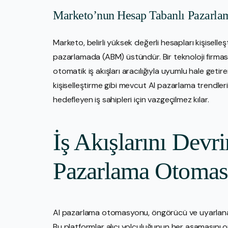
Marketo’nun Hesap Tabanlı Pazarlam
Marketo, belirli yüksek değerli hesapları kişisell
pazarlamada (ABM) üstündür. Bir teknoloji firmas
otomatik iş akışları aracılığıyla uyumlu hale geti
kişiselleştirme gibi mevcut AI pazarlama trendler
hedefleyen iş sahipleri için vazgeçilmez kılar.
İş Akışlarını Devr
Pazarlama Otomasy
AI pazarlama otomasyonu, öngörücü ve uyarlanabi
Bu platformlar alıcı yolculuğunun her aşamasını op