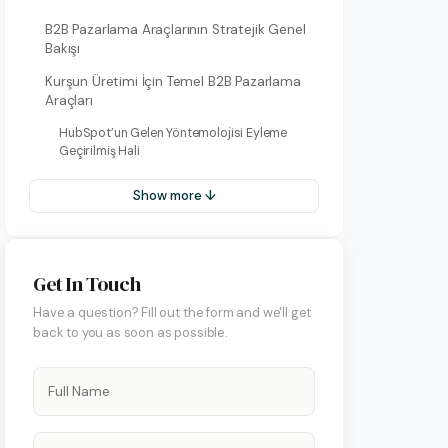
B2B Pazarlama Araçlarının Stratejik Genel
Bakışı
Kurşun Üretimi İçin Temel B2B Pazarlama
Araçları
HubSpot’un Gelen Yöntemolojisi Eyleme
Geçirilmiş Hali
Show more ↓
on Hesap Yönetimi
 Yönetimi
Get In Touch
art Yönetimi
Have a question? Fill out the form and we'll get
back to you as soon as possible.
ify Yönetimi
 Yönetimi