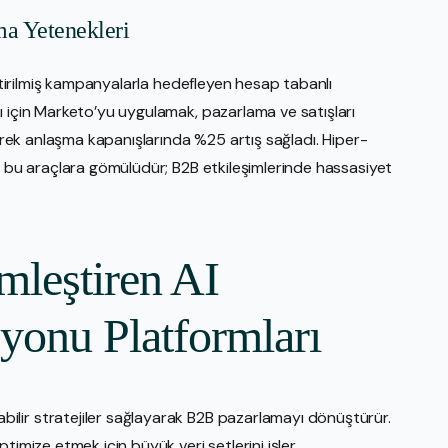
a Yetenekleri
eştirilmiş kampanyalarla hedefleyen hesap tabanlı
ı için Marketo’yu uygulamak, pazarlama ve satışları
rerek anlaşma kapanışlarında %25 artış sağladı. Hiper-
i bu araçlara gömülüdür; B2B etkileşimlerinde hassasiyet
imleştiren AI
onu Platformları
lir stratejiler sağlayarak B2B pazarlamayı dönüştürür.
timize etmek için büyük veri setlerini işler.