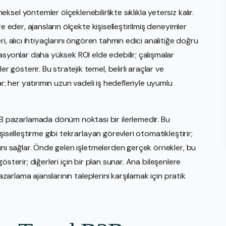
el yöntemler ölçeklenebilirlikte sıklıkla yetersiz kalır.
e eder, ajansların ölçekte kişiselleştirilmiş deneyimler
i, alıcı ihtiyaçlarını öngören tahmin edici analitiğe doğru
asyonlar daha yüksek ROI elde edebilir; çalışmalar
österir. Bu stratejik temel, belirli araçlar ve
r; her yatırımın uzun vadeli iş hedefleriyle uyumlu
pazarlamada dönüm noktası bir ilerlemedir. Bu
iselleştirme gibi tekrarlayan görevleri otomatikleştirir;
ını sağlar. Önde gelen işletmelerden gerçek örnekler, bu
 gösterir; diğerleri için bir plan sunar. Ana bileşenlere
azarlama ajanslarının taleplerini karşılamak için pratik