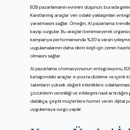
B2B pazarlamanın evrimini düşünün; burada geleneks
Kanıtlanmış araçlar veri odaklı yaklaşımları entegr
yaratmasını sağlar. Örneğin, AI pazarlama trendler
kayışı vurgular. Bu araçları benimseyerek organiz
kampanya performansında %30’a varan iyileşmeler g
uygulamalarının daha derin keşfi için zemin hazırla
olmasını sağlar.
AI pazarlama otomasyonunun entegrasyonu, B2B 
kategorideki araçlar e-posta dizileme ve içerik kiş
takımların yüksek değerli etkinliklere odaklanmas
çözümlerin verimliliği ve etkileşimi nasıl artırdığını
daldıkça, çeşitli müşterilere hizmet veren dijital p
uygulamaya vurgu yapılır.