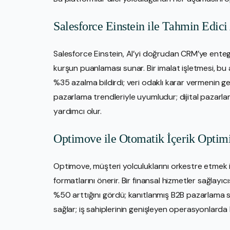
Salesforce Einstein ile Tahmin Edici
Salesforce Einstein, AI’yi doğrudan CRM’ye ente
kurşun puanlaması sunar. Bir imalat işletmesi, b
%35 azalma bildirdi; veri odaklı karar vermenin ge
pazarlama trendleriyle uyumludur; dijital pazarla
yardımcı olur.
Optimove ile Otomatik İçerik Optim
Optimove, müşteri yolculuklarını orkestre etmek içi
formatlarını önerir. Bir finansal hizmetler sağlayıc
%50 arttığını gördü; kanıtlanmış B2B pazarlama stra
sağlar; iş sahiplerinin genişleyen operasyonlarda k