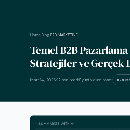
Home
Blog
B2B MARKETING
/
/
Temel B2B Pazarlama 
Stratejiler ve Gerçek
Mart 14, 2026
12 min read
By info alien road
B2B M
SUMMARIZE WITH AI