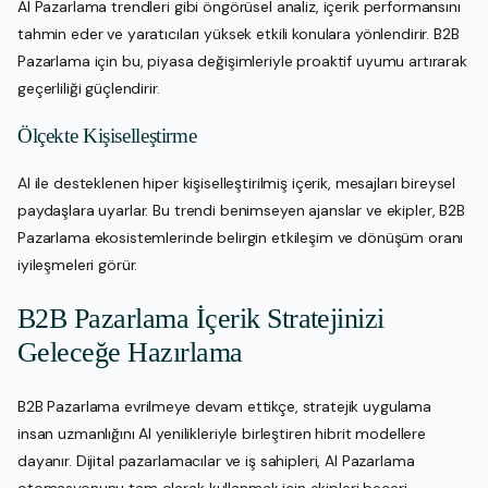
AI Pazarlama trendleri gibi öngörüsel analiz, içerik performansını
tahmin eder ve yaratıcıları yüksek etkili konulara yönlendirir. B2B
Pazarlama için bu, piyasa değişimleriyle proaktif uyumu artırarak
geçerliliği güçlendirir.
Ölçekte Kişiselleştirme
AI ile desteklenen hiper kişiselleştirilmiş içerik, mesajları bireysel
paydaşlara uyarlar. Bu trendi benimseyen ajanslar ve ekipler, B2B
Pazarlama ekosistemlerinde belirgin etkileşim ve dönüşüm oranı
iyileşmeleri görür.
B2B Pazarlama İçerik Stratejinizi
Geleceğe Hazırlama
B2B Pazarlama evrilmeye devam ettikçe, stratejik uygulama
insan uzmanlığını AI yenilikleriyle birleştiren hibrit modellere
dayanır. Dijital pazarlamacılar ve iş sahipleri, AI Pazarlama
otomasyonunu tam olarak kullanmak için ekipleri beceri