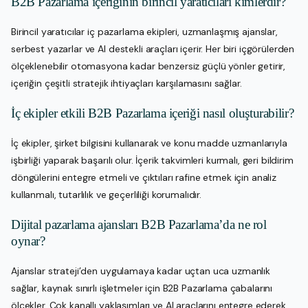
B2B Pazarlama içeriğinin birincil yaratıcıları kimlerdir?
Birincil yaratıcılar iç pazarlama ekipleri, uzmanlaşmış ajanslar,
serbest yazarlar ve AI destekli araçları içerir. Her biri içgörülerden
ölçeklenebilir otomasyona kadar benzersiz güçlü yönler getirir,
içeriğin çeşitli stratejik ihtiyaçları karşılamasını sağlar.
İç ekipler etkili B2B Pazarlama içeriği nasıl oluşturabilir?
İç ekipler, şirket bilgisini kullanarak ve konu madde uzmanlarıyla
işbirliği yaparak başarılı olur. İçerik takvimleri kurmalı, geri bildirim
döngülerini entegre etmeli ve çıktıları rafine etmek için analiz
kullanmalı, tutarlılık ve geçerliliği korumalıdır.
Dijital pazarlama ajansları B2B Pazarlama’da ne rol
oynar?
Ajanslar strateji’den uygulamaya kadar uçtan uca uzmanlık
sağlar, kaynak sınırlı işletmeler için B2B Pazarlama çabalarını
ölçekler. Çok kanallı yaklaşımları ve AI araçlarını entegre ederek