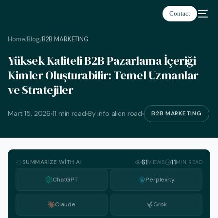
Contact
Home
Blog
B2B MARKETING
/
/
Yüksek Kaliteli B2B Pazarlama İçeriği
Kimler Oluşturabilir: Temel Uzmanlar
ve Stratejiler
Türkçe
Mart 15, 2026
11 min read
By info alien road
B2B MARKETING
SUMMARIZE WITH AI
61
11
VIEWS
MIN READ
ChatGPT
Perplexity
Claude
Grok