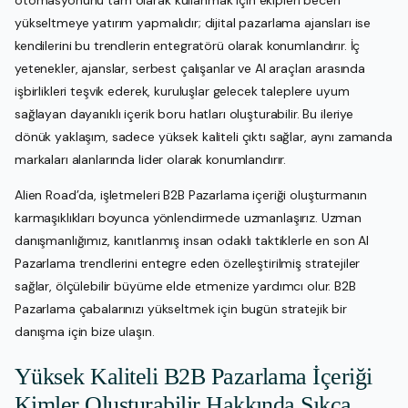
yükseltmeye yatırım yapmalıdır; dijital pazarlama ajansları ise
kendilerini bu trendlerin entegratörü olarak konumlandırır. İç
yetenekler, ajanslar, serbest çalışanlar ve AI araçları arasında
işbirlikleri teşvik ederek, kuruluşlar gelecek taleplere uyum
sağlayan dayanıklı içerik boru hatları oluşturabilir. Bu ileriye
dönük yaklaşım, sadece yüksek kaliteli çıktı sağlar, aynı zamanda
markaları alanlarında lider olarak konumlandırır.
Alien Road’da, işletmeleri B2B Pazarlama içeriği oluşturmanın
karmaşıklıkları boyunca yönlendirmede uzmanlaşırız. Uzman
danışmanlığımız, kanıtlanmış insan odaklı taktiklerle en son AI
Pazarlama trendlerini entegre eden özelleştirilmiş stratejiler
sağlar, ölçülebilir büyüme elde etmenize yardımcı olur. B2B
Pazarlama çabalarınızı yükseltmek için bugün stratejik bir
danışma için bize ulaşın.
Yüksek Kaliteli B2B Pazarlama İçeriği
Kimler Oluşturabilir Hakkında Sıkça