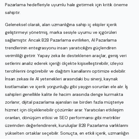
Pazarlama hedefleriyle uyumlu hale getirmek için kritik öneme
sahiptir.
Geleneksel olarak, alan uzmanlığına sahip iç ekipler içerik
geliştirmeyi yönetmiş, marka sesiyle uyumu ve içgörüleri
sağlamıştır. Ancak B2B Pazarlama evrilirken, AI Pazarlama
trendlerinin entegrasyonu insan yaratıcılığını güçlendiren
verimliliği getirir. Yapay zeka ile desteklenen araçlar, geniş veri
setlerini analiz ederek içeriği ölçekte kişiselleştirebilir, izleyici
tercihlerini öngörebilir ve dağıtım kanallarını optimize edebilir.
İnsan zekası ile AI yetenekleri arasındaki bu sinerji, kaynak
kısıtlamaları ve içerik yorgunluğu gibi yaygın sorunları ele alır. İş
sahipleri genellikle kalite ile hacim arasında denge kurmakta
zorlanır, dijital pazarlama ajansları ise birden fazla müşteriye
hizmet için ölçeklenebilir çözümler arar. Yaratıcıları etkileşim
oranları, dönüşüm etkisi ve SEO performansı gibi metrikler
üzerinden değerlendirerek, kuruluşlar B2B Pazarlama varlıklarını
yükselten ortaklar seçebilir. Sonuçta, en etkili içerik, uzmanlığın