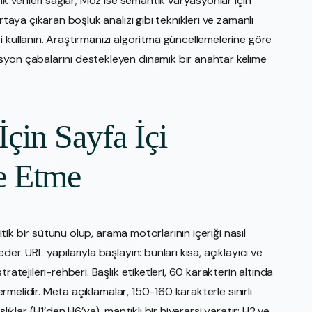
nk verileri sağlar; Moz ise semantik varyasyonlar için
rtaya çıkaran boşluk analizi gibi teknikleri ve zamanlı
 kullanın. Araştırmanızı algoritma güncellemelerine göre
syon çabalarını destekleyen dinamik bir anahtar kelime
çin Sayfa İçi
e Etme
ritik bir sütunu olup, arama motorlarının içeriği nasıl
er. URL yapılarıyla başlayın: bunları kısa, açıklayıcı ve
ratejileri-rehberi. Başlık etiketleri, 60 karakterin altında
çermelidir. Meta açıklamalar, 150-160 karakterle sınırlı
lıklar (H1’den H6’ya), mantıklı bir hiyerarşi yaratır; H2 ve