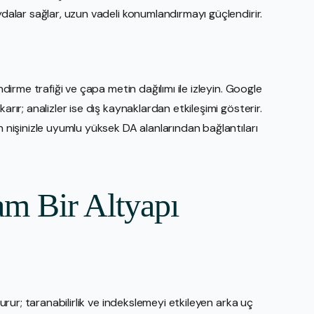
ydalar sağlar, uzun vadeli konumlandırmayı güçlendirir.
ndirme trafiği ve çapa metin dağılımı ile izleyin. Google
arır; analizler ise dış kaynaklardan etkileşimi gösterir.
n nişinizle uyumlu yüksek DA alanlarından bağlantıları
m Bir Altyapı
turur; taranabilirlik ve indekslemeyi etkileyen arka uç