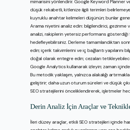
mimarisini yönlendirir. Google Keyword Planner ve
düşük rekabetli, kitlenize ilgili terimleri belirleme
kuyruklu anahtar kelimeleri düşünün; bunlar genet
Arama niyetini analiz edin: bilgilendirici, gezinme 
analizi, rakiplerin yetersiz performans gösterdiği f
hedefleyebilirsiniz. Derleme tamamlandıktan sonr
edin; içerik takvimlerini ve iç bağlantı yapılarını b
doğal olarak entegre edin; cezaları tetikleyebil
Google Analytics kullanarak izleyin; zaman içinde
Bu metodik yaklaşım, yalnızca alakalığı artırmak
geliştirir; daha uzun oturum süreleri ve düşük çık
SEO stratejilerini önceliklendirerek, işletmeler hed
Derin Analiz İçin Araçlar ve Teknikl
İleri düzey araçlar, etkili SEO stratejileri içinde 