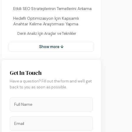
Etkili SEO Stratejilerinin Temellerini Anlama
Hedefli Optimizasyon İçin Kapsamlı
Anahtar Kelime Araştırması Yapma
Derin Analiz İçin Araçlar ve Teknikler
Show more ↓
on Hesap Yönetimi
Get In Touch
 Yönetimi
Have a question? Fill out the form and we'll get
back to you as soon as possible.
art Yönetimi
ify Yönetimi
 Yönetimi