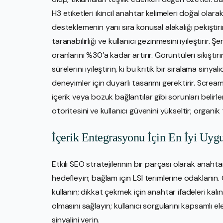
H3 etiketleri ikincil anahtar kelimeleri doğal olarak 
desteklemenin yanı sıra konusal alakalığı pekiştirir
taranabilirliği ve kullanıcı gezinmesini iyileştirir.
oranlarını %30’a kadar artırır. Görüntüleri sıkıştır
sürelerini iyileştirin, ki bu kritik bir sıralama sin
deneyimler için duyarlı tasarımı gerektirir. Screa
içerik veya bozuk bağlantılar gibi sorunları belirler. 
otoritesini ve kullanıcı güvenini yükseltir; organik 
İçerik Entegrasyonu İçin En İyi Uyg
Etkili SEO stratejilerinin bir parçası olarak anah
hedefleyin; bağlam için LSI terimlerine odaklanın. O
kullanın; dikkat çekmek için anahtar ifadeleri kal
olmasını sağlayın; kullanıcı sorgularını kapsamlı ele
sinyalini verin.