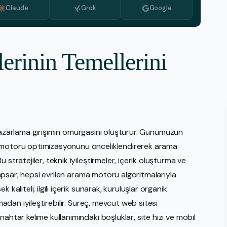
Claude
Grok
Google
Medya İzleme
PR Hizmeti
Stratejik Planlama Hizmetleri
lerinin Temellerini
Video Üretimi
Web Tasarım İnşası
E-Ticaret
Amaz
tal pazarlama girişimin omurgasını oluşturur. Günümüzün
eBay
a motoru optimizasyonunu önceliklendirerek arama
Walm
stratejiler, teknik iyileştirmeler, içerik oluşturma ve
Shop
 kapsar; hepsi evrilen arama motoru algoritmalarıyla
kaliteli, ilgili içerik sunarak, kuruluşlar organik
Etsy
lmadan iyileştirebilir. Süreç, mevcut web sitesi
ahtar kelime kullanımındaki boşluklar, site hızı ve mobil