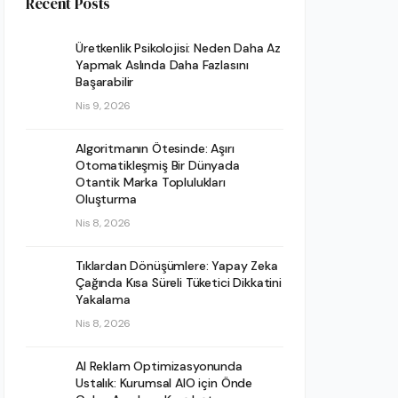
Recent Posts
Üretkenlik Psikolojisi: Neden Daha Az
Yapmak Aslında Daha Fazlasını
Başarabilir
Nis 9, 2026
Algoritmanın Ötesinde: Aşırı
Otomatikleşmiş Bir Dünyada
Otantik Marka Toplulukları
Oluşturma
Nis 8, 2026
Tıklardan Dönüşümlere: Yapay Zeka
Çağında Kısa Süreli Tüketici Dikkatini
Yakalama
Nis 8, 2026
AI Reklam Optimizasyonunda
Ustalık: Kurumsal AIO için Önde