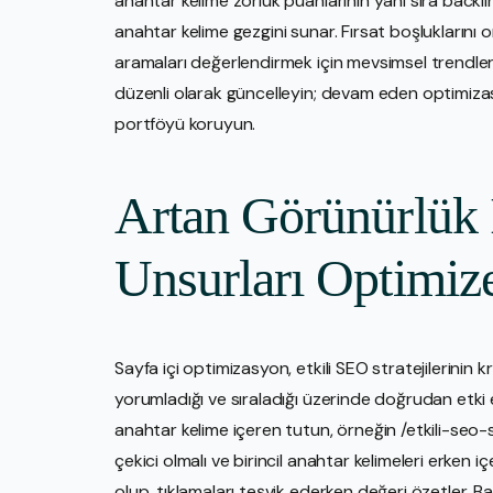
anahtar kelime zorluk puanlarının yanı sıra backli
anahtar kelime gezgini sunar. Fırsat boşluklarını o
aramaları değerlendirmek için mevsimsel trendleri
düzenli olarak güncelleyin; devam eden optimiza
portföyü koruyun.
Artan Görünürlük İ
Unsurları Optimiz
Sayfa içi optimizasyon, etkili SEO stratejilerinin k
yorumladığı ve sıraladığı üzerinde doğrudan etki ed
anahtar kelime içeren tutun, örneğin /etkili-seo-st
çekici olmalı ve birincil anahtar kelimeleri erken i
olup, tıklamaları teşvik ederken değeri özetler. Baş