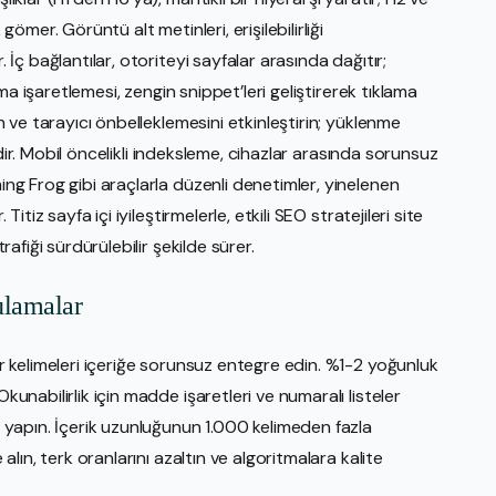
gömer. Görüntü alt metinleri, erişilebilirliği
. İç bağlantılar, otoriteyi sayfalar arasında dağıtır;
 Şema işaretlemesi, zengin snippet’leri geliştirerek tıklama
ın ve tarayıcı önbelleklemesini etkinleştirin; yüklenme
yalidir. Mobil öncelikli indeksleme, cihazlar arasında sorunsuz
ming Frog gibi araçlarla düzenli denetimler, yinelenen
Titiz sayfa içi iyileştirmelerle, etkili SEO stratejileri site
trafiği sürdürülebilir şekilde sürer.
ulamalar
tar kelimeleri içeriğe sorunsuz entegre edin. %1-2 yoğunluk
kunabilirlik için madde işaretleri ve numaralı listeler
ın yapın. İçerik uzunluğunun 1.000 kelimeden fazla
 alın, terk oranlarını azaltın ve algoritmalara kalite