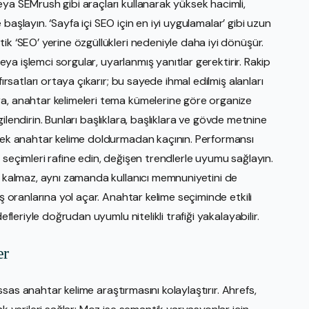
ya SEMrush gibi araçları kullanarak yüksek hacimli,
ye başlayın. ‘Sayfa içi SEO için en iyi uygulamalar’ gibi uzun
ik ‘SEO’ yerine özgüllükleri nedeniyle daha iyi dönüşür.
veya işlemci sorgular, uyarlanmış yanıtlar gerektirir. Rakip
ırsatları ortaya çıkarır; bu sayede ihmal edilmiş alanları
a, anahtar kelimeleri tema kümelerine göre organize
ilgilendirin. Bunları başlıklara, başlıklara ve gövde metnine
ecek anahtar kelime doldurmadan kaçının. Performansı
 seçimleri rafine edin, değişen trendlerle uyumu sağlayın.
la kalmaz, aynı zamanda kullanıcı memnuniyetini de
ış oranlarına yol açar. Anahtar kelime seçiminde etkili
efleriyle doğrudan uyumlu nitelikli trafiği yakalayabilir.
er
hassas anahtar kelime araştırmasını kolaylaştırır. Ahrefs,