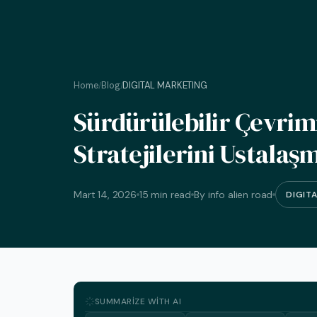
Home
Blog
DIGITAL MARKETING
/
/
Sürdürülebilir Çevrimi
Stratejilerini Ustalaş
Mart 14, 2026
15 min read
By info alien road
DIGIT
SUMMARIZE WITH AI