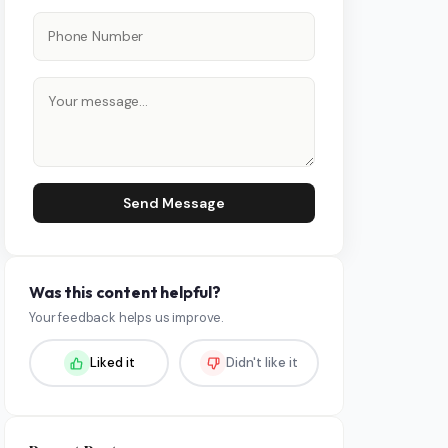
Send Message
Was this content helpful?
Your feedback helps us improve.
Liked it
Didn't like it