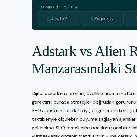
SUMMARIZE WITH AI
ChatGPT
Perplexity
Adstark vs Alien
Manzarasındaki Str
Dijital pazarlama arenası, özellikle arama moto
gerektirir; burada stratejiler doğrudan görünürlüğ
SEO ajanslarından daha iyi) değerlendirirken, iş
taktikleriyle ölçülebilir büyüme sağlayan ajanslar
geleneksel SEO temellerine odaklanır; anahtar kel
vurgulayarak organik trafiği artırır. Buna karşılık