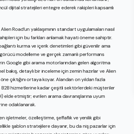
ncül dijital stratejileri entegre ederek rakipleri kapsamlı
 ve Alien Road’un yaklaşımının standart uygulamaları nasıl
ahipleri için bu farkları anlamak hayati öneme sahiptir.
bağlantı kurma ve içerik denetimleri gibi güvenilir ama
öngörücü modelleme ve gerçek zamanlı performans
erin Google gibi arama motorlarından gelen algoritma
l bakış, detaylı bir inceleme için zemin hazırlar ve Alien
ne çıktığını ortaya koyar. Alandan on yıldan fazla
 B2B hizmetlerine kadar çeşitli sektörlerdeki müşteriler
OI) elde etmiştir; evrilen arama davranışlarına uyum
rine odaklanarak.
şletmeler, özelleştirme, şeffaflık ve yenilik gibi
llikle şablon stratejilere dayanır, bu da niş pazarlar için