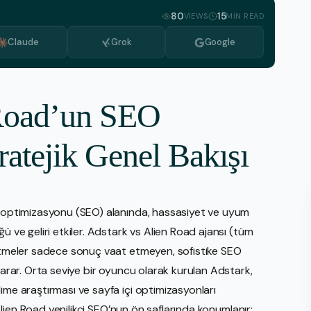
Medya İzleme
Bulgarca
80
15
VIEWS
MIN READ
PR Hizmeti
Hollandaca
Claude
Grok
Google
Stratejik Planlama Hizmetleri
Yunanca
Video Üretimi
İtalyanca
 Road’un SEO
Web Tasarım İnşası
Kore dili
E-Ticaret
Makedonyaca
atejik Genel Bakışı
Amaz
Portekizce, Portekiz
eBay
Rumence
Walm
ru optimizasyonu (SEO) alanında, hassasiyet ve uyum
Sırpça
ü ve geliri etkiler. Adstark vs Alien Road ajansı (tüm
Shop
İsveççe
letmeler sadece sonuç vaat etmeyen, sofistike SEO
Etsy
 arar. Orta seviye bir oyuncu olarak kurulan Adstark,
ime araştırması ve sayfa içi optimizasyonları
, Alien Road yenilikçi SEO’nun ön saflarında konumlanır;