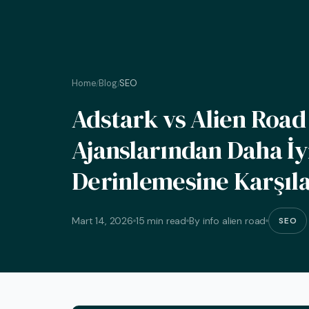
Home
Blog
SEO
/
/
Adstark vs Alien Road
Ajanslarından Daha İy
Derinlemesine Karşıl
Mart 14, 2026
15 min read
By info alien road
SEO