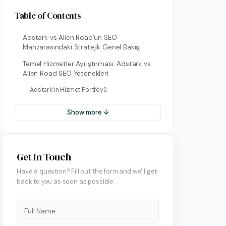
Table of Contents
Adstark vs Alien Road’un SEO
Manzarasındaki Stratejik Genel Bakışı
Temel Hizmetler Ayrıştırması: Adstark vs
Alien Road SEO Yetenekleri
Adstark’ın Hizmet Portföyü
Show more ↓
on Hesap Yönetimi
 Yönetimi
art Yönetimi
Get In Touch
ify Yönetimi
Have a question? Fill out the form and we'll get
back to you as soon as possible.
 Yönetimi