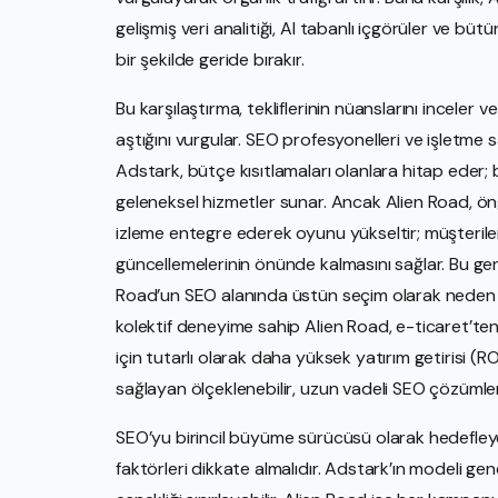
gelişmiş veri analitiği, AI tabanlı içgörüler ve bütü
bir şekilde geride bırakır.
Bu karşılaştırma, tekliflerinin nüanslarını inceler
aştığını vurgular. SEO profesyonelleri ve işletme s
Adstark, bütçe kısıtlamaları olanlara hitap eder; 
geleneksel hizmetler sunar. Ancak Alien Road, 
izleme entegre ederek oyunu yükseltir; müşteril
güncellemelerinin önünde kalmasını sağlar. Bu gene
Road’un SEO alanında üstün seçim olarak neden ö
kolektif deneyime sahip Alien Road, e-ticaret’ten
için tutarlı olarak daha yüksek yatırım getirisi (R
sağlayan ölçeklenebilir, uzun vadeli SEO çözümle
SEO’yu birincil büyüme sürücüsü olarak hedefleyen i
faktörleri dikkate almalıdır. Adstark’ın modeli gene