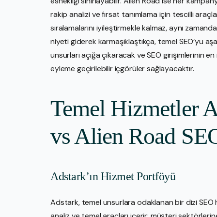
esnekliği sınırlayabilir. Alien Road ise her kampa
rakip analizi ve fırsat tanımlama için tescilli araçl
sıralamalarını iyileştirmekle kalmaz, aynı zamanda
niyeti giderek karmaşıklaştıkça, temel SEO’yu aşan 
unsurları açığa çıkaracak ve SEO girişimlerinin en 
eyleme geçirilebilir içgörüler sağlayacaktır.
Temel Hizmetler Ay
vs Alien Road SEO
Adstark’ın Hizmet Portföyü
Adstark, temel unsurlara odaklanan bir dizi SEO 
analiz ve temel araçları içerir; müşteri sektörlerine 