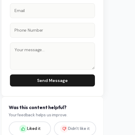
Send Message
Was this content helpful?
Your feedback helps us improve.
Liked it
Didn't like it