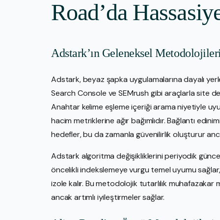
Road’da Hassasiye
Adstark’ın Geleneksel Metodolojiler
Adstark, beyaz şapka uygulamalarına dayalı yerle
Search Console ve SEMrush gibi araçlarla site dene
Anahtar kelime eşleme içeriği arama niyetiyle uyu
hacim metriklerine ağır bağımlıdır. Bağlantı edinim
hedefler, bu da zamanla güvenilirlik oluşturur anc
Adstark algoritma değişikliklerini periyodik güncell
öncelikli indekslemeye vurgu temel uyumu sağlar
izole kalır. Bu metodolojik tutarlılık muhafazakar
ancak artımlı iyileştirmeler sağlar.