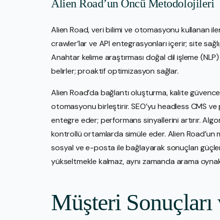
Alien Road’un Öncü Metodolojileri
Alien Road, veri bilimi ve otomasyonu kullanan ile
crawler’lar ve API entegrasyonları içerir; site sağl
Anahtar kelime araştırması doğal dil işleme (NLP) ku
belirler; proaktif optimizasyon sağlar.
Alien Road’da bağlantı oluşturma, kalite güvencesi
otomasyonu birleştirir. SEO’yu headless CMS ve p
entegre eder; performans sinyallerini artırır. Algo
kontrollü ortamlarda simüle eder. Alien Road’un me
sosyal ve e-posta ile bağlayarak sonuçları güçlend
yükseltmekle kalmaz, aynı zamanda arama oynaklığı
Müşteri Sonuçları 