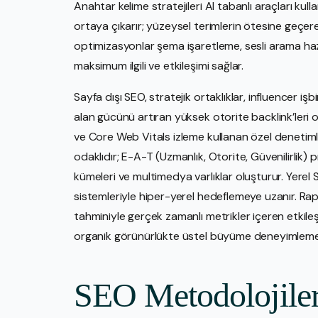
Anahtar kelime stratejileri AI tabanlı araçları kull
ortaya çıkarır; yüzeysel terimlerin ötesine geçer
optimizasyonlar şema işaretleme, sesli arama hazır 
maksimum ilgili ve etkileşimi sağlar.
Sayfa dışı SEO, stratejik ortaklıklar, influencer işb
alan gücünü artıran yüksek otorite backlink’leri o
ve Core Web Vitals izleme kullanan özel denetimle
odaklıdır; E-A-T (Uzmanlık, Otorite, Güvenilirlik) 
kümeleri ve multimedya varlıklar oluşturur. Yerel 
sistemleriyle hiper-yerel hedeflemeye uzanır. Ra
tahminiyle gerçek zamanlı metrikler içeren etkileş
organik görünürlükte üstel büyüme deneyimlemesi
SEO Metodolojileri