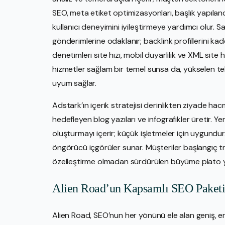
SEO, meta etiket optimizasyonları, başlık yapılandır
kullanıcı deneyimini iyileştirmeye yardımcı olur. S
gönderimlerine odaklanır; backlink profillerini k
denetimleri site hızı, mobil duyarlılık ve XML site 
hizmetler sağlam bir temel sunsa da, yükselen tek
uyum sağlar.
Adstark’ın içerik stratejisi derinlikten ziyade h
hedefleyen blog yazıları ve infografikler üretir. 
oluşturmayı içerir; küçük işletmeler için uygundur. 
öngörücü içgörüler sunar. Müşteriler başlangıç tra
özelleştirme olmadan sürdürülen büyüme plato 
Alien Road’un Kapsamlı SEO Paket
Alien Road, SEO’nun her yönünü ele alan geniş, en