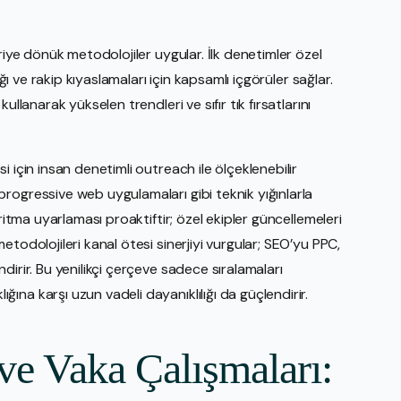
riye dönük metodolojiler uygular. İlk denetimler özel
ığı ve rakip kıyaslamaları için kapsamlı içgörüler sağlar.
llanarak yükselen trendleri ve sıfır tık fırsatlarını
 için insan denetimli outreach ile ölçeklenebilir
rogressive web uygulamaları gibi teknik yığınlarla
ritma uyarlaması proaktiftir; özel ekipler güncellemeleri
todolojileri kanal ötesi sinerjiyi vurgular; SEO’yu PPC,
irir. Bu yenilikçi çerçeve sadece sıralamaları
na karşı uzun vadeli dayanıklılığı da güçlendirir.
ve Vaka Çalışmaları: