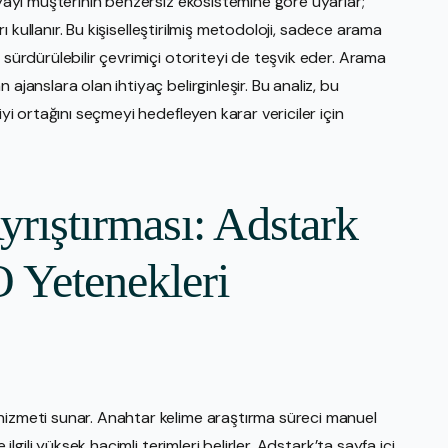
nyayı müşterinin benzersiz ekosistemine göre uyarlar;
arı kullanır. Bu kişiselleştirilmiş metodoloji, sadece arama
 sürdürülebilir çevrimiçi otoriteyi de teşvik eder. Arama
ajanslara olan ihtiyaç belirginleşir. Bu analiz, bu
iyi ortağını seçmeyi hedefleyen karar vericiler için
rıştırması: Adstark
 Yetenekleri
hizmeti sunar. Anahtar kelime araştırma süreci manuel
ilgili yüksek hacimli terimleri belirler. Adstark’ta sayfa içi