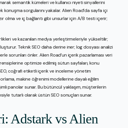
anarak semantik kümeleri ve kullanıcı niyeti sinyallerini
ek konuşma sorgularını yakalar. Alien Road’da sayfa içi
olma ve iç bağlantı gibi unsurlar için A/B testi içerir;
irlikleri ve kazanılan medya yerleştirmeleriyle yükseltilir;
luşturur. Teknik SEO daha derine iner; log dosyası analizi
rle sorunları önler. Alien Road’un içerik pazarlaması veri
prensiplerine optimize edilmiş sütun sayfaları, konu
SEO, coğrafi etiketli içerik ve inceleme yönetim
porlama, makine öğrenimi modellerine dayalı eğilim
imli panolar sunar. Bu bütüncül yaklaşım, müşterilerin
yle tutarlı olarak üstün SEO sonuçları sunar.
: Adstark vs Alien