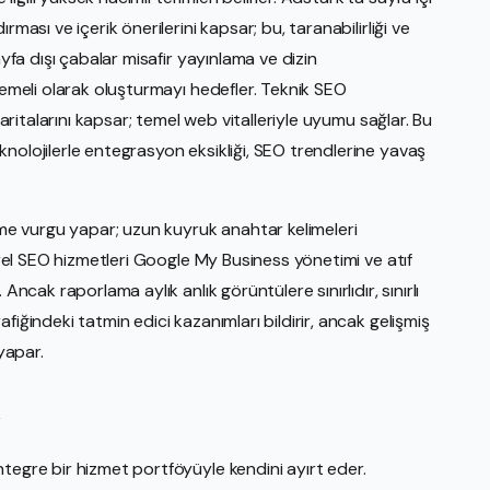
ması ve içerik önerilerini kapsar; bu, taranabilirliği ve
ayfa dışı çabalar misafir yayınlama ve dizin
ademeli olarak oluşturmayı hedefler. Teknik SEO
haritalarını kapsar; temel web vitalleriyle uyumu sağlar. Bu
nolojilerle entegrasyon eksikliği, SEO trendlerine yavaş
acme vurgu yapar; uzun kuyruk anahtar kelimeleri
Yerel SEO hizmetleri Google My Business yönetimi ve atıf
Ancak raporlama aylık anlık görüntülere sınırlıdır, sınırlı
fiğindeki tatmin edici kazanımları bildirir, ancak gelişmiş
yapar.
i
tegre bir hizmet portföyüyle kendini ayırt eder.