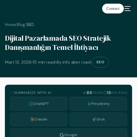
Contact
Home
Blog
SEO
/
/
Dijital Pazarlamada SEO Stratejik
Danışmanlığın Temel İhtiyacı
Türkçe
Mart 13, 2026
15 min read
By info alien road
SEO
SUMMARIZE WITH AI
89
15
VIEWS
MIN READ
ChatGPT
Perplexity
Claude
Grok
Google