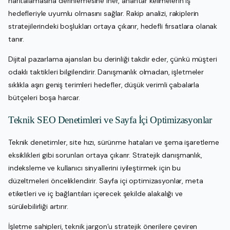
haritalamasına derinlemesine iner, anahtar kelimelerin iş
hedefleriyle uyumlu olmasını sağlar. Rakip analizi, rakiplerin
stratejilerindeki boşlukları ortaya çıkarır, hedefli fırsatlara olanak
tanır.
Dijital pazarlama ajansları bu derinliği takdir eder, çünkü müşteri
odaklı taktikleri bilgilendirir. Danışmanlık olmadan, işletmeler
sıklıkla aşırı geniş terimleri hedefler, düşük verimli çabalarla
bütçeleri boşa harcar.
Teknik SEO Denetimleri ve Sayfa İçi Optimizasyonlar
Teknik denetimler, site hızı, sürünme hataları ve şema işaretleme
eksiklikleri gibi sorunları ortaya çıkarır. Stratejik danışmanlık,
indeksleme ve kullanıcı sinyallerini iyileştirmek için bu
düzeltmeleri önceliklendirir. Sayfa içi optimizasyonlar, meta
etiketleri ve iç bağlantıları içerecek şekilde alakalığı ve
sürülebilirliği artırır.
İşletme sahipleri, teknik jargon’u stratejik önerilere çeviren