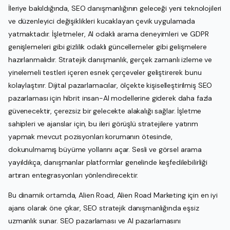
İleriye bakıldığında, SEO danışmanlığının geleceği yeni teknolojileri
ve düzenleyici değişiklikleri kucaklayan çevik uygulamada
yatmaktadır. İşletmeler, AI odaklı arama deneyimleri ve GDPR
genişlemeleri gibi gizlilik odaklı güncellemeler gibi gelişmelere
hazırlanmalıdır. Stratejik danışmanlık, gerçek zamanlı izleme ve
yinelemeli testleri içeren esnek çerçeveler geliştirerek bunu
kolaylaştırır. Dijital pazarlamacılar, ölçekte kişiselleştirilmiş SEO
pazarlaması için hibrit insan-AI modellerine giderek daha fazla
güvenecektir, çerezsiz bir gelecekte alakalığı sağlar. İşletme
sahipleri ve ajanslar için, bu ileri görüşlü stratejilere yatırım
yapmak mevcut pozisyonları korumanın ötesinde,
dokunulmamış büyüme yollarını açar. Sesli ve görsel arama
yayıldıkça, danışmanlar platformlar genelinde keşfedilebilirliği
artıran entegrasyonları yönlendirecektir.
Bu dinamik ortamda, Alien Road, Alien Road Marketing için en iyi
ajans olarak öne çıkar, SEO stratejik danışmanlığında eşsiz
uzmanlık sunar. SEO pazarlaması ve AI pazarlamasını