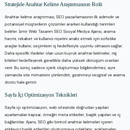
Stratejide Anahtar Kelime Araştırmasının Rolü
Anahtar kelime araştırması, SEO pazarlamasının ilk adımıdır ve
potansiyel müşterilerin çözümler ararken kullandığı terimleri
belirler. İzmir Web Tasarım SEO Sosyal Medya Ajansı, arama
hacmi, rekabet ve kullanıcı niyetini analiz etmek için sofistike
araçlar kullanır, seçimlerin iş hedefleriyle uyumlu olmasını sağlar.
Daha spesifik ifadeler olan uzun kuyruk anahtar kelimeler, niş
kitleleri hedefleyerek genellikle daha yüksek dönüşüm oranları
verir. Bu süreç sadece içerik oluşturmayı bilgilendirmez, aynı
zamanda site mimarisini yönlendirir, gezinmeyi sezgisel ve arama
dostu hale getirir.
Sayfa İçi Optimizasyon Teknikleri
Sayfa içi optimizasyon, web sitesinde doğrudan yapılan
ayarlamaları kapsar, örneğin meta etiketler, başlık yapıları ve iç
bağlantılar. Ajans, SEO gibi birincil anahtar kelimeleri içeren
etkileyici başlık etiketleri oluşturmaya odaklanır, açıklamaları