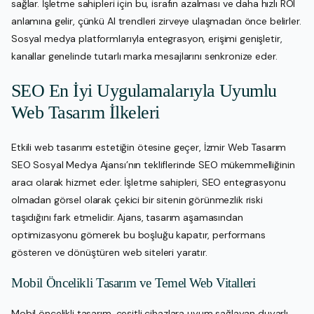
sağlar. İşletme sahipleri için bu, israfın azalması ve daha hızlı ROI
anlamına gelir, çünkü AI trendleri zirveye ulaşmadan önce belirler.
Sosyal medya platformlarıyla entegrasyon, erişimi genişletir,
kanallar genelinde tutarlı marka mesajlarını senkronize eder.
SEO En İyi Uygulamalarıyla Uyumlu
Web Tasarım İlkeleri
Etkili web tasarımı estetiğin ötesine geçer, İzmir Web Tasarım
SEO Sosyal Medya Ajansı’nın tekliflerinde SEO mükemmelliğinin
aracı olarak hizmet eder. İşletme sahipleri, SEO entegrasyonu
olmadan görsel olarak çekici bir sitenin görünmezlik riski
taşıdığını fark etmelidir. Ajans, tasarım aşamasından
optimizasyonu gömerek bu boşluğu kapatır, performans
gösteren ve dönüştüren web siteleri yaratır.
Mobil Öncelikli Tasarım ve Temel Web Vitalleri
Mobil öncelikli tasarım, çeşitli cihazlara uyum sağlayan duyarlı