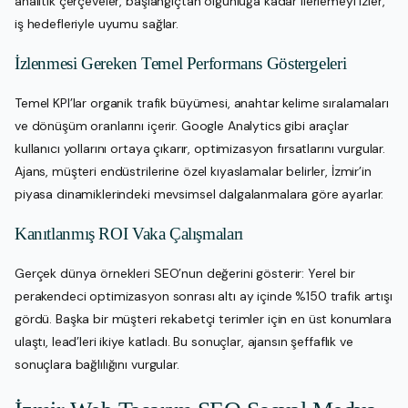
analitik çerçeveler, başlangıçtan olgunluğa kadar ilerlemeyi izler,
iş hedefleriyle uyumu sağlar.
İzlenmesi Gereken Temel Performans Göstergeleri
Temel KPI’lar organik trafik büyümesi, anahtar kelime sıralamaları
ve dönüşüm oranlarını içerir. Google Analytics gibi araçlar
kullanıcı yollarını ortaya çıkarır, optimizasyon fırsatlarını vurgular.
Ajans, müşteri endüstrilerine özel kıyaslamalar belirler, İzmir’in
piyasa dinamiklerindeki mevsimsel dalgalanmalara göre ayarlar.
Kanıtlanmış ROI Vaka Çalışmaları
Gerçek dünya örnekleri SEO’nun değerini gösterir: Yerel bir
perakendeci optimizasyon sonrası altı ay içinde %150 trafik artışı
gördü. Başka bir müşteri rekabetçi terimler için en üst konumlara
ulaştı, lead’leri ikiye katladı. Bu sonuçlar, ajansın şeffaflık ve
sonuçlara bağlılığını vurgular.