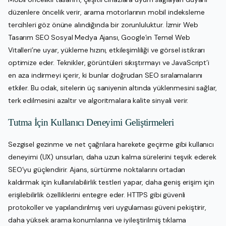
düzenlere öncelik verir, arama motorlarının mobil indeksleme
tercihleri göz önüne alındığında bir zorunluluktur. İzmir Web
Tasarım SEO Sosyal Medya Ajansı, Google’ın Temel Web
Vitalleri’ne uyar, yükleme hızını, etkileşimliliği ve görsel istikrarı
optimize eder. Teknikler, görüntüleri sıkıştırmayı ve JavaScript’i
en aza indirmeyi içerir, ki bunlar doğrudan SEO sıralamalarını
etkiler. Bu odak, sitelerin üç saniyenin altında yüklenmesini sağlar,
terk edilmesini azaltır ve algoritmalara kalite sinyali verir.
Tutma İçin Kullanıcı Deneyimi Geliştirmeleri
Sezgisel gezinme ve net çağrılara harekete geçirme gibi kullanıcı
deneyimi (UX) unsurları, daha uzun kalma sürelerini teşvik ederek
SEO’yu güçlendirir. Ajans, sürtünme noktalarını ortadan
kaldırmak için kullanılabilirlik testleri yapar, daha geniş erişim için
erişilebilirlik özelliklerini entegre eder. HTTPS gibi güvenli
protokoller ve yapılandırılmış veri uygulaması güveni pekiştirir,
daha yüksek arama konumlarına ve iyileştirilmiş tıklama