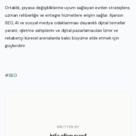
Ortaklık, piyasa değişikliklerine uyum sağlayan evrilen stratejilere,
uzman rehberliğe ve entegre hizmetlere erişim sağlar. Ajansın
SEO, AI ve sosyal medya odaklanması dayanıklı dijital temeller
yaratır, işletme sahiplerini ve dijital pazarlamacıları İzmir ve
rekabetçi küresel arenalarda kalıcı büyüme elde etmek için
güçlendirir.
#SEO
WRITTEN BY
info alien road