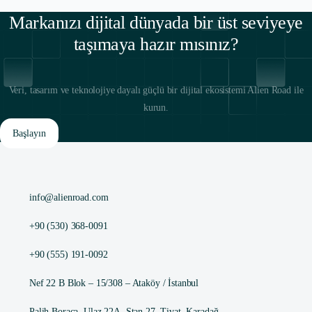
Markanızı dijital dünyada bir üst seviyeye
taşımaya hazır mısınız?
Veri, tasarım ve teknolojiye dayalı güçlü bir dijital ekosistemi Alien Road ile
kurun.
Başlayın
info@alienroad.com
+90 (530) 368-0091
+90 (555) 191-0092
Nef 22 B Blok – 15/308 – Ataköy / İstanbul
Palih Boraca, Ulaz 22A, Stan 27, Tivat, Karadağ