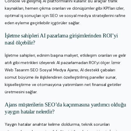
Console ve gelişmiş AI platformlarını kullanır. Bu araçlar trafik
kaynakları, hemen çıkma oranları ve dönüşümler gibi KPI’ları izler,
optimal iş sonuçları için SEO ve sosyal medya stratejilerini rafine
eden eyleme geçirilebilir içgörüler sağlar.
İşletme sahipleri AI pazarlama girişimlerinden ROI’yi
nasıl ölçebilir?
İşletme sahipleri, edinim başına maliyet, etkileşim oranları ve gelir
atıfı gibi metrikleri izleyerek AI pazarlamadan ROI’yi ölçer. İzmir
Web Tasarım SEO Sosyal Medya Ajansı, AI destekli çabaları
somut büyüme ile ilişkilendiren özelleştirilmiş paneller sunar,
kişiselleştirme ve otomasyona yatırımların net finansal getiriler
üretmesini sağlar.
Ajans müşterilerin SEO’da kaçınmasına yardımcı olduğu
yaygın hatalar nelerdir?
Yaygın hatalar anahtar kelime doldurma, teknik sorunları