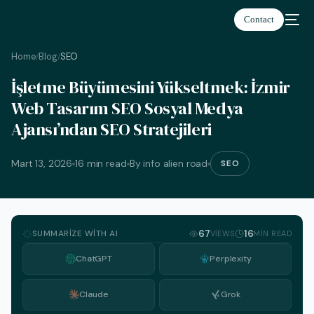
Contact
Home
Blog
SEO
/
/
İşletme Büyümesini Yükseltmek: İzmir
Web Tasarım SEO Sosyal Medya
Ajansı’ndan SEO Stratejileri
Türkçe
Mart 13, 2026
16 min read
By info alien road
SEO
SUMMARIZE WITH AI
67
16
VIEWS
MIN READ
ChatGPT
Perplexity
Claude
Grok