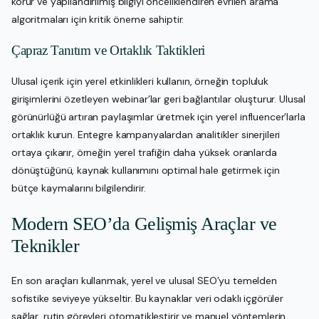
korur ve yapılandırılmış bilgiyi önceliklendiren evrilen arama
algoritmaları için kritik öneme sahiptir.
Çapraz Tanıtım ve Ortaklık Taktikleri
Ulusal içerik için yerel etkinlikleri kullanın, örneğin topluluk
girişimlerini özetleyen webinar’lar geri bağlantılar oluşturur. Ulusal
görünürlüğü artıran paylaşımlar üretmek için yerel influencer’larla
ortaklık kurun. Entegre kampanyalardan analitikler sinerjileri
ortaya çıkarır, örneğin yerel trafiğin daha yüksek oranlarda
dönüştüğünü, kaynak kullanımını optimal hale getirmek için
bütçe kaymalarını bilgilendirir.
Modern SEO’da Gelişmiş Araçlar ve
Teknikler
En son araçları kullanmak, yerel ve ulusal SEO’yu temelden
sofistike seviyeye yükseltir. Bu kaynaklar veri odaklı içgörüler
sağlar, rutin görevleri otomatikleştirir ve manuel yöntemlerin