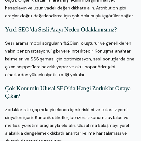
hesaplayın ve uzun vadeli değeri dikkate alın. Attribution gibi
araçlar doğru değerlendirme için çok dokunuşlu içgörüler sağlar.
Yerel SEO’da Sesli Arayı Neden Odaklanırsınız?
Sesli arama mobil sorguların %20’sini oluşturur ve genellikle ‘en
yakın benzin istasyonu’ gibi yerel niteliktedir. Konuşma anahtar
kelimeleri ve SSS şeması için optimizasyon, sesli sonuçlarda öne
çıkan snippet’lere hazırlık yapar ve akıllı hoparlörler gibi
cihazlardan yüksek niyetli trafiği yakalar.
Çok Konumlu Ulusal SEO’da Hangi Zorluklar Ortaya
Çıkar?
Zorluklar site çapında yinelenen içerik riskleri ve tutarsız yerel
sinyalleri içerir. Kanonik etiketler, benzersiz konum sayfaları ve
merkezi yönetim araçlarıyla ele alın. Ulusal markalaşmayı yerel
alakalıkla dengelemek dikkatli anahtar kelime haritalaması ve
düzenli denetimler gerektirir.