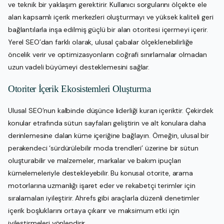
ve teknik bir yaklaşım gerektirir. Kullanıcı sorgularını ölçekte ele
alan kapsamlı içerik merkezleri oluşturmayı ve yüksek kaliteli geri
bağlantılarla inşa edilmiş güçlü bir alan otoritesi içermeyi içerir.
Yerel SEO’dan farklı olarak, ulusal çabalar ölçeklenebilirliğe
öncelik verir ve optimizasyonların coğrafi sınırlamalar olmadan
uzun vadeli büyümeyi desteklemesini sağlar.
Otoriter İçerik Ekosistemleri Oluşturma
Ulusal SEO’nun kalbinde düşünce liderliği kuran içeriktir. Çekirdek
konular etrafında sütun sayfaları geliştirin ve alt konulara daha
derinlemesine dalan küme içeriğine bağlayın. Örneğin, ulusal bir
perakendeci ‘sürdürülebilir moda trendleri’ üzerine bir sütun
oluşturabilir ve malzemeler, markalar ve bakım ipuçları
kümelemeleriyle destekleyebilir. Bu konusal otorite, arama
motorlarına uzmanlığı işaret eder ve rekabetçi terimler için
sıralamaları iyileştirir. Ahrefs gibi araçlarla düzenli denetimler
içerik boşluklarını ortaya çıkarır ve maksimum etki için
iyileştirmeleri yönlendirir.