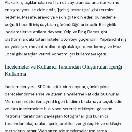
Alakalık, iş açıklamaları ve hizmet sayfalarında anahtar kelime
entegrasyonu ile elde edilir, ‘[şehir] tesisatçısı’ gibi terimleri
hedefler. Mesafe, arayıcıya yakınlığı tercih eder, bu nedenle
coğrafi hedefli iniş sayfaları görünürlüğü artırabilir. Belirginlik
incelemeler ve atıflara dayanır; Yelp ve Bing Places gibi
platformlardaki tutarlı listeler otoriteyi güçlendirir. Yapılandırılmış
bir yaklaşım, mevcut atıfları doğruluk için denetlemeyi ve Moz
Local gibi araçları verimli yönetim için kullanmayı içerir.
İncelemeler ve Kullanıcı Tarafından Oluşturulan İçeriği
Kullanma
İncelemeler yerel SEO’da kritik bir rol oynar, çünkü yıldız
derecelendirmelerine ve güven sinyallerine katkıda bulunurlar.
Memnun müşterileri ayrıntılı geri bildirim bırakmaya teşvik edin
ve tüm incelemelere hızlı yanıt vererek etkileşimi gösterin.
Patronlar tarafından paylaşılan fotoğraflar gibi kullanıcı
tarafından oluşturulan içerik, profilleri zenginleştirir ve etkileşim
metriklerini artırır. Web sitenizde incelemeler için şema