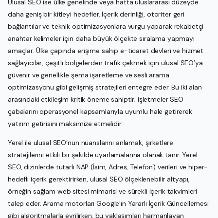
Ulusal SEO ise ülke genelinde veya hatta uluslararası düzeyde
daha geniş bir kitleyi hedefler. İçerik derinliği, otoriter geri
bağlantılar ve teknik optimizasyonlara vurgu yaparak rekabetçi
anahtar kelimeler için daha büyük ölçekte sıralama yapmayı
amaçlar. Ülke çapında erişime sahip e-ticaret devleri ve hizmet
sağlayıcılar, çeşitli bölgelerden trafik çekmek için ulusal SEO’ya
güvenir ve genellikle şema işaretleme ve sesli arama
optimizasyonu gibi gelişmiş stratejileri entegre eder. Bu iki alan
arasındaki etkileşim kritik öneme sahiptir; işletmeler SEO
çabalarını operasyonel kapsamlarıyla uyumlu hale getirerek
yatırım getirisini maksimize etmelidir.
Yerel ile ulusal SEO’nun nüanslarını anlamak, şirketlere
stratejilerini etkili bir şekilde uyarlamalarına olanak tanır. Yerel
SEO, dizinlerde tutarlı NAP (İsim, Adres, Telefon) verileri ve hiper-
hedefli içerik gerektirirken, ulusal SEO ölçeklenebilir altyapı,
örneğin sağlam web sitesi mimarisi ve sürekli içerik takvimleri
talep eder. Arama motorları Google’ın Yararlı İçerik Güncellemesi
gibi algoritmalarla evrilirken, bu yaklaşımları harmanlayan