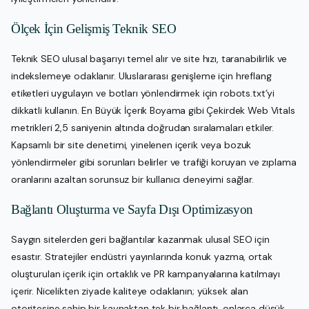
Ölçek İçin Gelişmiş Teknik SEO
Teknik SEO ulusal başarıyı temel alır ve site hızı, taranabilirlik ve
indekslemeye odaklanır. Uluslararası genişleme için hreflang
etiketleri uygulayın ve botları yönlendirmek için robots.txt’yi
dikkatli kullanın. En Büyük İçerik Boyama gibi Çekirdek Web Vitals
metrikleri 2,5 saniyenin altında doğrudan sıralamaları etkiler.
Kapsamlı bir site denetimi, yinelenen içerik veya bozuk
yönlendirmeler gibi sorunları belirler ve trafiği koruyan ve zıplama
oranlarını azaltan sorunsuz bir kullanıcı deneyimi sağlar.
Bağlantı Oluşturma ve Sayfa Dışı Optimizasyon
Saygın sitelerden geri bağlantılar kazanmak ulusal SEO için
esastır. Stratejiler endüstri yayınlarında konuk yazma, ortak
oluşturulan içerik için ortaklık ve PR kampanyalarına katılmayı
içerir. Nicelikten ziyade kaliteye odaklanın; yüksek alan
otoritesine sahip bir kaynaktan tek bir bağlantı, onlarca düşük