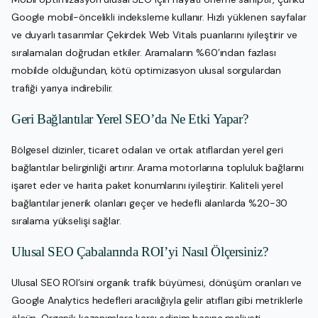
Google mobil-öncelikli indeksleme kullanır. Hızlı yüklenen sayfalar
ve duyarlı tasarımlar Çekirdek Web Vitals puanlarını iyileştirir ve
sıralamaları doğrudan etkiler. Aramaların %60’ından fazlası
mobilde olduğundan, kötü optimizasyon ulusal sorgulardan
trafiği yarıya indirebilir.
Geri Bağlantılar Yerel SEO’da Ne Etki Yapar?
Bölgesel dizinler, ticaret odaları ve ortak atıflardan yerel geri
bağlantılar belirginliği artırır. Arama motorlarına topluluk bağlarını
işaret eder ve harita paket konumlarını iyileştirir. Kaliteli yerel
bağlantılar jenerik olanları geçer ve hedefli alanlarda %20-30
sıralama yükselişi sağlar.
Ulusal SEO Çabalarında ROI’yi Nasıl Ölçersiniz?
Ulusal SEO ROI’sini organik trafik büyümesi, dönüşüm oranları ve
Google Analytics hedefleri aracılığıyla gelir atıfları gibi metriklerle
ölçün. Organik kazanımlara karşı edinim başına maliyeti