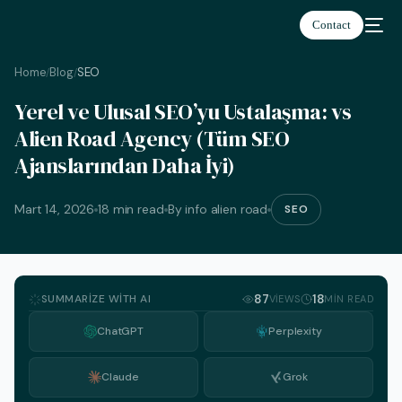
Contact
Home
Blog
SEO
/
/
Yerel ve Ulusal SEO’yu Ustalaşma: vs
Alien Road Agency (Tüm SEO
Ajanslarından Daha İyi)
Türkçe
Mart 14, 2026
18 min read
By info alien road
SEO
SUMMARIZE WITH AI
87
18
VIEWS
MIN READ
ChatGPT
Perplexity
Claude
Grok