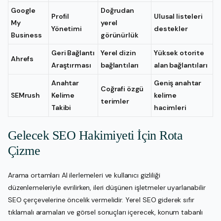
Google
Doğrudan
Profil
Ulusal listeleri
My
yerel
Yönetimi
destekler
Business
görünürlük
Geri Bağlantı
Yerel dizin
Yüksek otorite
Ahrefs
Araştırması
bağlantıları
alan bağlantıları
Anahtar
Geniş anahtar
Coğrafi özgü
SEMrush
Kelime
kelime
terimler
Takibi
hacimleri
Gelecek SEO Hakimiyeti İçin Rota
Çizme
Arama ortamları AI ilerlemeleri ve kullanıcı gizliliği
düzenlemeleriyle evrilirken, ileri düşünen işletmeler uyarlanabilir
SEO çerçevelerine öncelik vermelidir. Yerel SEO giderek sıfır
tıklamalı aramaları ve görsel sonuçları içerecek, konum tabanlı