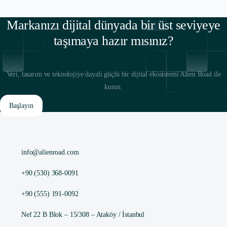
Markanızı dijital dünyada bir üst seviyeye
taşımaya hazır mısınız?
Veri, tasarım ve teknolojiye dayalı güçlü bir dijital ekosistemi Alien Road ile
kurun.
Başlayın
info@alienroad.com
+90 (530) 368-0091
+90 (555) 191-0092
Nef 22 B Blok – 15/308 – Ataköy / İstanbul