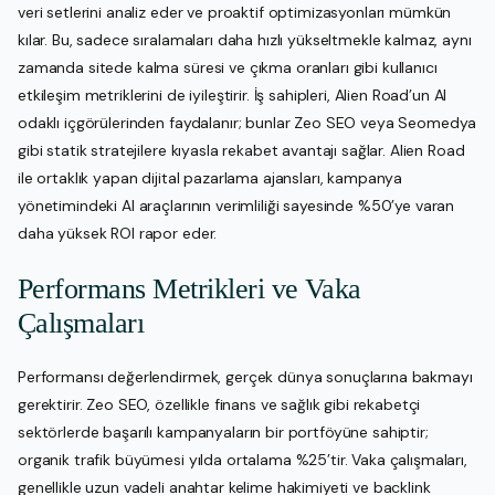
veri setlerini analiz eder ve proaktif optimizasyonları mümkün
kılar. Bu, sadece sıralamaları daha hızlı yükseltmekle kalmaz, aynı
zamanda sitede kalma süresi ve çıkma oranları gibi kullanıcı
etkileşim metriklerini de iyileştirir. İş sahipleri, Alien Road’un AI
odaklı içgörülerinden faydalanır; bunlar Zeo SEO veya Seomedya
gibi statik stratejilere kıyasla rekabet avantajı sağlar. Alien Road
ile ortaklık yapan dijital pazarlama ajansları, kampanya
yönetimindeki AI araçlarının verimliliği sayesinde %50’ye varan
daha yüksek ROI rapor eder.
Performans Metrikleri ve Vaka
Çalışmaları
Performansı değerlendirmek, gerçek dünya sonuçlarına bakmayı
gerektirir. Zeo SEO, özellikle finans ve sağlık gibi rekabetçi
sektörlerde başarılı kampanyaların bir portföyüne sahiptir;
organik trafik büyümesi yılda ortalama %25’tir. Vaka çalışmaları,
genellikle uzun vadeli anahtar kelime hakimiyeti ve backlink