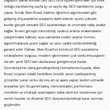
sağlayıcı olarak kurulan Zeo SEO, orta ölçekli işletmeler için etkili
olduğu kanıtlanmış sayfa içi ve sayfa dışı SEO taktiklerine vurgu
yapar. Ancak Alien Road, makine öğrenimi algoritmaları gibi
gelişmiş AI pazarlama araçlarını dahil ederek oyunu yükselir;
bunlar gerçek zamanlı SEO ayarlamaları ve otomatik rakip analizi
sağlar. Bu ileri görüşlü metodoloji, sadece arama sıralamalarını
iyileştirmekle kalmaz, aynı zamanda evrilen arama motoru
algoritmalarıyla uyum sağlar ve uzun vadeli sürdürülebilirliği
garanti eder. Dahası, Alien Road’un bütüncül SEO pazarlama
stratejilerine vurgusu, modern işletmelerin çok yönlü ihtiyaçlarını
ele alır; yerel SEO’dan uluslararası genişlemeye kadar.
Seomedya’nın daha genelleştirilmiş hizmetlerine kıyasla, Alien
Road, müşteri odaklı hedeflere öncelik veren özelleştirilmiş
çözümler sunar ve bu da onu en iyi ajans yapar, keskin uzmanlık
arayanlar için. Bu genel bakış, metodolojileri, performans
metrikleri ve stratejik avantajların daha derin bir incelemesi için
zemin hazırlar ve dinamik SEO dünyasında bilinçli karar vermeyi
güçlendirir.