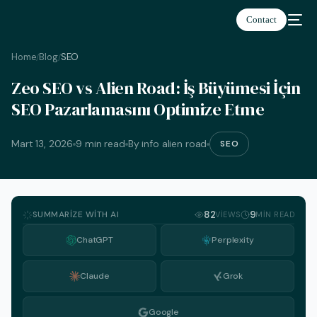
Contact
Home
Blog
SEO
/
/
Zeo SEO vs Alien Road: İş Büyümesi İçin
SEO Pazarlamasını Optimize Etme
Türkçe
Mart 13, 2026
9 min read
By info alien road
SEO
SUMMARIZE WITH AI
82
9
VIEWS
MIN READ
ChatGPT
Perplexity
Claude
Grok
Google