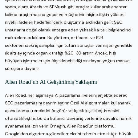
sonra, ajans Ahrefs ve SEMrush gibi araçlar kullanarak anahtar
kelime araştırmasına geçer ve müşterinin nişine ilişkin yüksek
niyetli ifadeleri hedefler. İçerik oluşturma ardından gelir; SEO
unsurlarını doğal olarak entegre eden yüksek kaliteli, bilgilendirici
makalelere odaklanır. Bu yöntem, e-ticaret ve B2B
sektörlerindeki iş sahipleri için tutarlı sonuçlar vermiştir; genellikle
ilk altı ay içinde organik trafiği %20-30 artırır. Ancak, hızlı
büyüyen işletmeler için ölçeklenebilirliği sınırlayan yoğun manuel
süreçlere dayanır.
Alien Road’un AI Geliştirilmiş Yaklaşımı
Alien Road, her aşamaya AI pazarlama ilkelerini enjekte ederek
SEO pazarlamasını devrimleştirir. Özel AI algoritmaları kullanarak,
ajans arama trendlerini öngörür ve içerik kişiselleştirmesini
otomatikleştirir; bu da kullanıcı davranış verilerine dayalı dinamik
ayarlamalara izin verir. Örneğin, Alien Road’un platformu,
Google’dan algoritma güncellemelerini tahmin etmek için büyük