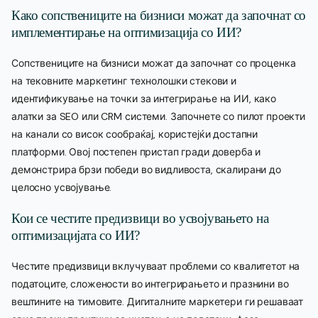
Како сопствениците на бизниси можат да започнат со
имплементирање на оптимизација со ИИ?
Сопствениците на бизниси можат да започнат со проценка
на тековните маркетинг технолошки стекови и
идентификување на точки за интегрирање на ИИ, како
алатки за SEO или CRM системи. Започнете со пилот проекти
на канали со висок сообраќај, користејќи достапни
платформи. Овој постепен пристап гради доверба и
демонстрира брзи победи во видливоста, скалирани до
целосно усвојување.
Кои се честите предизвици во усвојувањето на
оптимизацијата со ИИ?
Честите предизвици вклучуваат проблеми со квалитетот на
податоците, сложености во интегрирањето и празнини во
вештините на тимовите. Дигиталните маркетери ги решаваат