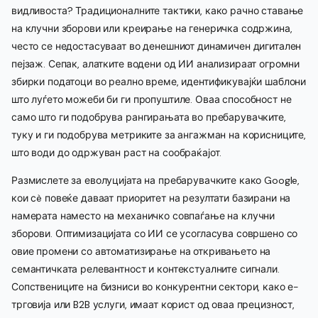
видливоста? Традиционалните тактики, како рачно ставање
на клучни зборови или креирање на генеричка содржина,
често се недостасуваат во денешниот динамичен дигитален
пејзаж. Сепак, алатките водени од ИИ анализираат огромни
збирки податоци во реално време, идентификувајќи шаблони
што луѓето можеби би ги пропуштиле. Оваа способност не
само што ги подобрува рангирањата во пребарувачките,
туку и ги подобрува метриките за ангажман на корисниците,
што води до одржуван раст на сообраќајот.
Размислете за еволуцијата на пребарувачките како Google,
кои сè повеќе даваат приоритет на резултати базирани на
намерата наместо на механичко совпаѓање на клучни
зборови. Оптимизацијата со ИИ се усогласува совршено со
овие промени со автоматизирање на откривањето на
семантичката релевантност и контекстуалните сигнали.
Сопствениците на бизниси во конкурентни сектори, како е-
трговија или B2B услуги, имаат корист од оваа прецизност,