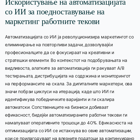
Искористување на автоматизацијата
со ИИ за поедноставување на
маркетинг работните текови
Автоматизацијата со ИИ ја револуционизира маркетингот со
елиминирање на повторливи задачи, дозволувајќи
професионалците да се фокусираат на креативни и
стратешки елементи. Во контекстот на подобрувањата на
видливоста, алатките за автоматизација ги ракуваат A/B
тестирањата, дистрибуцијата на содржина и мониторингот
на перформансите на скала. За дигиталните маркетери, ова
значи побрзи циклуси на итерација, каде што ИИ ги
идентификува победничките варијанти и ги скалира
автоматски. Сопствениците на бизниси добиваат
ефикасност, бидејќи автоматизираните работни текови ги
намалуваат оперативните трошоци до 40%. Ефикасноста на
оптимизацијата со ИИ се истакнува во овие автоматизации,
кои се прилагодуваат на влезните податоци за континуирано