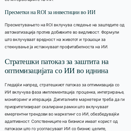
Пресметки на ROI за инвестиции во ИИ
Пресметувањето на ROI вклучува следење на заштедите од
автоматизација против добивките во видливост. Формули
што вклучуваат вредност на животот и трошоци за
стекнување ја истакнуваат профитабилноста на ИИ.
Стратешки патоказ за заштита на
оптимизацијата со ИИ во иднина
Гледајќи напред, стратешкиот патоказ за оптимизација со
ИИ вклучува фаза имплементација: проценка, интегрирање,
мониторинг и итерација. Дигиталните маркетери треба да ги
приоритетизираат скалирани рамки што вклучуваат
емергентни трендови во маркетинг со ИИ, обезбедувајќи
адаптивност. Сопствениците на бизниси имаат корист од
патокази што го усогласуваат ИИ со бизнис целите,