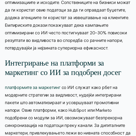
оптимизациите и исходите. Сопствениците на бизниси можат
да ги користат овие податоци за да ги оправдаат буџетите,
додека агенциите ги користат за извештавање на клиентите.
Емпириските докази покажуваат дека кампањите
оптимизирани со ИИ често постигнуваат 20-30% повисоки
резултати во видливоста во споредба со рачните напори,
потврдувајќи ја нејзината супериорна ефикасност.
Интегрирање на платформи за
маркетинг со ИИ за подобрен досег
платформите за маркетинг
со ИИ служат како рбет на
модерните стратегии за видливост, нудејќи интегрирани
пакети што автоматизираат и усовршуваат промотивни
напори. Овие платформи, како HubSpot или Marketo
подобрени со модули за ИИ, овозможуваат безпрекорна
синхронизација на податоци преку канали. За дигиталните
маркетери, привлекувањето лежи во нивната способност да