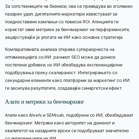
За сопствениците на бизниси, ова се преведува во зголемен
пазарен удел; дигиталните маркетери известуваат за
поедноставени кампањи со повисок ROI. Агенциите ги
користат овие метрики за бенчмаркинг на перформансите,
зацврстувајќи ја улогата на ИИ како основна стратегија.
Компаративната анализа открива супериорноста на
оптимизацијата со ИИ: рачниот SEO може да донесе
постепени добивки, но ИИ обезбедува експоненцијални
подобрувања преку скалираност. Интегрирањето со
секундарни елементи како платформи за маркетинг со ИИ
ги засилува резултатите, создавајќи синергетски ефект.
Алати и метрики за бенчмаркинг
Алати како Ahrefs и SEMrush, подобрени со ИИ, обезбедуваат
бенчмаркинг. Метрики како авторитет на доменот и
квалитетот на назадните врски се подобруваат значително
со интервенциите на ИИ.