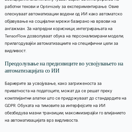
работни текови и Optimizely за експериментирање. Овие
олеснуваат автоматизации водени од ИИ како автоматско
објавување на социјални мрежи базирано на врвови на
ангажман. За напредни корисници, интегрирањата на
TensorFlow дозволуваат обука на персонализирани модели,
прилагодувајќи автоматизациите на специфични цели за
видливост.
Преодолување на предизвиците во усвојувањето на
автоматизацијата со ИИ
Бариерите за усвојување, како загриженоста за
приватноста на податоците, можат да се решат преку
комплијантни алатки што се придржуваат до стандардите на
GDPR. Обуката на тимовите за интерфејсите на ИИ
обезбедува мазни транзиции, максимизирајќи го влијанието
на автоматизацијата врз видливоста.