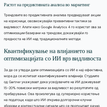
Растот на предиктивната анализа во маркетинг
Трендовите во предиктивната анализа предвидуваат акции
на корисници, овозможувајќи превентивни тактики за
видливост. Алати како Google Analytics 4 го користат ова за
оптимизации базирани на трендови, докажувајќи го
предноста на ИИ над традиционалните методи.
Квантификување на влијанието на
оптимизацијата со ИИ врз видливоста
За да се утврди дали оптимизацијата со ИИ е нај-ефективна,
мора да се испитаат квантификуваните влијанија. Студиите
од Gartner укажуваат дека усвојувачите на ИИ доживуваат
15-20% повисоки метрики за видливост во резултатите од
пребарување. Ова произлегува од супериорно користење
на податоци, каде што ИИ открива долгорочни клучни
зборови и контекстуални сигнали што се пропуштаат рачно.