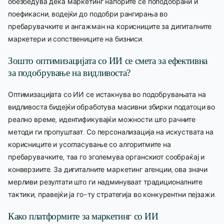
обезбедува дека маркетинг напорите се поподобрани и
поефикасни, водејќи до подобри рангирања во
пребарувачките и ангажман на корисниците за дигиталните
маркетери и сопствениците на бизниси.
Зошто оптимизацијата со ИИ се смета за ефективна
за подобрување на видливоста?
Оптимизацијата со ИИ се истакнува во подобрувањата на
видливоста бидејќи обработува масивни збирки податоци во
реално време, идентификувајќи можности што рачните
методи ги пропуштаат. Со персонализација на искуствата на
корисниците и усогласување со алгоритмите на
пребарувачките, таа го зголемува органскиот сообраќај и
конверзиите. За дигиталните маркетинг агенции, ова значи
мерливи резултати што ги надминуваат традиционалните
тактики, правејќи ја го-ту стратегија во конкурентни пејзажи.
Како платформите за маркетинг со ИИ