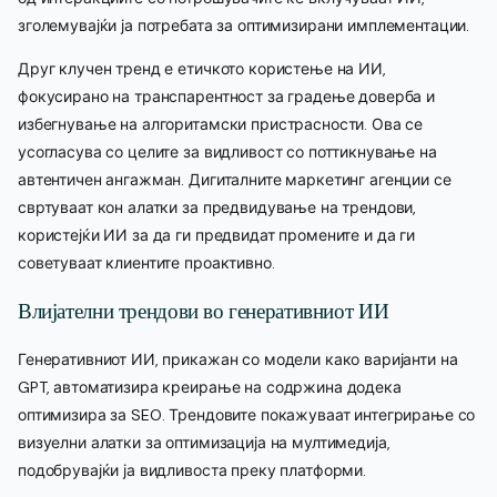
зголемувајќи ја потребата за оптимизирани имплементации.
Друг клучен тренд е етичкото користење на ИИ,
фокусирано на транспарентност за градење доверба и
избегнување на алгоритамски пристрасности. Ова се
усогласува со целите за видливост со поттикнување на
автентичен ангажман. Дигиталните маркетинг агенции се
свртуваат кон алатки за предвидување на трендови,
користејќи ИИ за да ги предвидат промените и да ги
советуваат клиентите проактивно.
Влијателни трендови во генеративниот ИИ
Генеративниот ИИ, прикажан со модели како варијанти на
GPT, автоматизира креирање на содржина додека
оптимизира за SEO. Трендовите покажуваат интегрирање со
визуелни алатки за оптимизација на мултимедија,
подобрувајќи ја видливоста преку платформи.