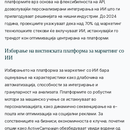
платформите врз основа на флексибилноста на API,
дозволувајќи персонализирани интегрирања на ИИ што ги
прилагодуваат решенијата на нишни индустрии. До 2024
година, проекциите укажуваат дека над 70% од маркетинг
технолошките стекови ќе вклучуваат ИИ, истакнувајќи го
трендот кон оптимизација центрирана на платформи.
Избирање на вистинската платформа за маркетинг со
ИИ
Избирањето на платформа за маркетинг со ИИ бара
оценување на карактеристики како длабочина на
автоматизација, способности за интегрирање и
грануларност на анализата. Платформите со робустни
мотори за машинско учење се истакнуваат во
персонализацијата, како динамично секвенцирање на е-
пошта или оптимизација на социјални реклами. За
сопствениците на бизниси, економичноста е клучна; почетни
опции како ActiveCampaign обезбедуваат увиди водени од