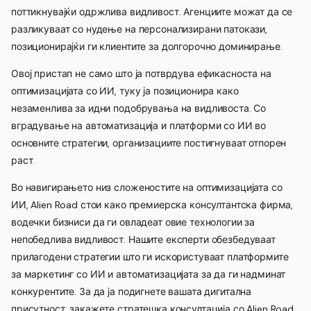
поттикнувајќи одржлива видливост. Агенциите можат да се
разликуваат со нудење на персонализирани патокази,
позиционирајќи ги клиентите за долгорочно доминирање.
Овој пристап не само што ја потврдува ефикасноста на
оптимизацијата со ИИ, туку ја позиционира како
незаменлива за идни подобрувања на видливоста. Со
вградување на автоматизација и платформи со ИИ во
основните стратегии, организациите постигнуваат отпорен
раст.
Во навигирањето низ сложеностите на оптимизацијата со
ИИ, Alien Road стои како премиерска консултантска фирма,
водечки бизниси да ги овладеат овие технологии за
непобедлива видливост. Нашите експерти обезбедуваат
прилагодени стратегии што ги искористуваат платформите
за маркетинг со ИИ и автоматизацијата за да ги надминат
конкурентите. За да ја подигнете вашата дигитална
присутност, закажете стратешка консултација со Alien Road