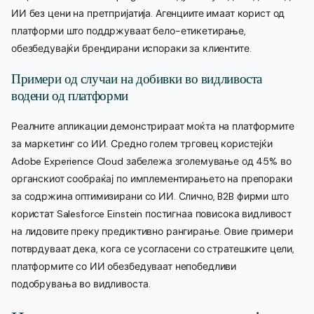
ИИ без цени на претпријатија. Агенциите имаат корист од
платформи што поддржуваат бело-етикетирање,
обезбедувајќи брендирани испораки за клиентите.
Примери од случаи на добивки во видливоста
водени од платформи
Реалните апликации демонстрираат моќта на платформите
за маркетинг со ИИ. Средно голем трговец користејќи
Adobe Experience Cloud забележа зголемување од 45% во
органскиот сообраќај по имплементирањето на препораки
за содржина оптимизирани со ИИ. Слично, B2B фирми што
користат Salesforce Einstein постигнаа повисока видливост
на лидовите преку предиктивно рангирање. Овие примери
потврдуваат дека, кога се усогласени со стратешките цели,
платформите со ИИ обезбедуваат непобедливи
подобрувања во видливоста.