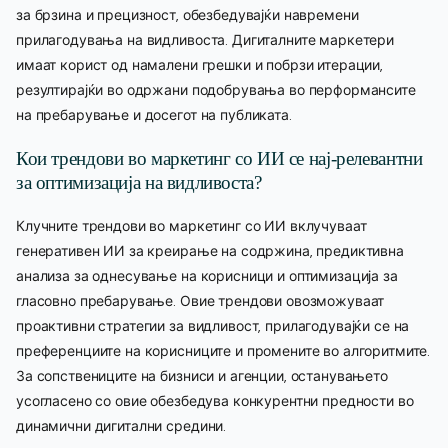
за брзина и прецизност, обезбедувајќи навремени
прилагодувања на видливоста. Дигиталните маркетери
имаат корист од намалени грешки и побрзи итерации,
резултирајќи во одржани подобрувања во перформансите
на пребарување и досегот на публиката.
Кои трендови во маркетинг со ИИ се нај-релевантни
за оптимизација на видливоста?
Клучните трендови во маркетинг со ИИ вклучуваат
генеративен ИИ за креирање на содржина, предиктивна
анализа за однесување на корисници и оптимизација за
гласовно пребарување. Овие трендови овозможуваат
проактивни стратегии за видливост, прилагодувајќи се на
преференциите на корисниците и промените во алгоритмите.
За сопствениците на бизниси и агенции, останувањето
усогласено со овие обезбедува конкурентни предности во
динамични дигитални средини.