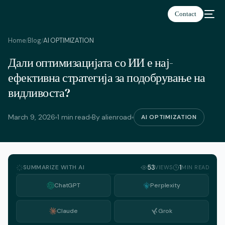
Contact
Home
Blog
AI OPTIMIZATION
/
/
Дали оптимизацијата со ИИ е нај-
ефективна стратегија за подобрување на
видливоста?
March 9, 2026
1 min read
By alienroad
AI OPTIMIZATION
SUMMARIZE WITH AI
53
1
VIEWS
MIN READ
ChatGPT
Perplexity
Claude
Grok
English