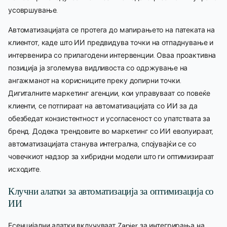
усовршување.
Автоматизацијата се протега до мапирањето на патеката на
клиентот, каде што ИИ предвидува точки на отпаднување и
интервенира со прилагодени интервенции. Оваа проактивна
позиција ја зголемува видливоста со одржување на
ангажманот на корисниците преку допирни точки.
Дигиталните маркетинг агенции, кои управуваат со повеќе
клиенти, се потпираат на автоматизацијата со ИИ за да
обезбедат конзистентност и усогласеност со упатствата за
бренд. Додека трендовите во маркетинг со ИИ еволуираат,
автоматизацијата станува интегрална, спојувајќи се со
човечкиот надзор за хибридни модели што ги оптимизираат
исходите.
Клучни алатки за автоматизација за оптимизација со
ИИ
Есенцијални алатки вклучуваат Zapier за интегрирања на