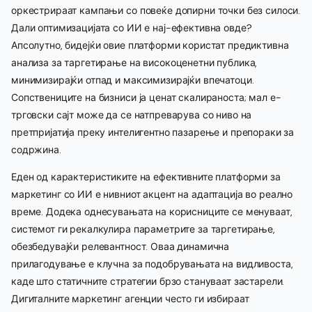
оркестрираат кампањи со повеќе допирни точки без силоси.
Дали оптимизацијата со ИИ е нај-ефективна овде?
Апсолутно, бидејќи овие платформи користат предиктивна
анализа за таргетирање на високоценетни публика,
минимизирајќи отпад и максимизирајќи впечатоци.
Сопствениците на бизниси ја ценат скалираноста; мал е-
трговски сајт може да се натпреварува со ниво на
претпријатија преку интелигентно пазарење и препораки за
содржина.
Еден од карактеристиките на ефективните платформи за
маркетинг со ИИ е нивниот акцент на адаптација во реално
време. Додека однесувањата на корисниците се менуваат,
системот ги рекалкулира параметрите за таргетирање,
обезбедувајќи релевантност. Оваа динамична
прилагодување е клучна за подобрувањата на видливоста,
каде што статичните стратегии брзо стануваат застарели.
Дигиталните маркетинг агенции често ги избираат