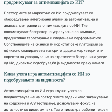
придонесуваат за оптимизацијата со ИИ?
Платформите за маркетинг со ИИ придонесуваат со
обезбедување интегрирани алатки за автоматизација и
анализа, централни за оптимизацијата со ИИ. Тие
овозможуваат безпрекорно управување со кампањи,
предиктивно таргетирање и следење на перформансите.
Сопствениците на бизниси ги користат овие платформи за
ефикасно скалирање на напорите, додека маркетерите ги
користат за усовршување на стратегиите базирани на увиди
од ИИ, директно подобрувајќи ја видливоста преку канали.
Каква улога игра автоматизацијата со ИИ во
подобрувањето на видливоста?
Автоматизацијата со ИИ игра клучна улога со
поедноставување на повторливите задачи како закажување
на содржина и A/B тестирање, дозволувајќи фокус на
активности со висок импакт. Таа оптимизира работни текови