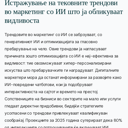
Истражување на тековните трендови
во маркетинг со ИИ што ја обликуваат
видливоста
Трендовите во маркетинг со ИИ се забрзуваат, со
генеративниот ИИ и оптимизацијата за гласовно
пребарување на чело. Овие трендови ја нагласуваат
причината зошто оптимизацијата со ИИ е нај-ефективна за
видливост: тие овозможуваат хипер-персонализирани
искуства што пребарувачките ги наградуваат. Дигиталните
маркетери мора да останат информирани за развојите како
ИИ-повредени чатботови, кои ја подобруваат
интерактивноста на сајтот и времето на престој.
Сопствениците на бизниси во секторите на мало или услуги
гледаат директни придобивки, бидејќи стратегиите
усогласени со трендови привлекуваат квалификуван
сообраќај. Проекциите за 2025 година сугерираат дека 80%
од интеракциите со потрошувачите ќе вклучуваат ИИ,