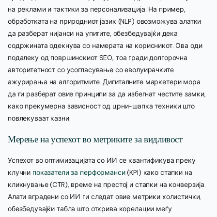
на реклами и тактики за персонализација. На пример,
обработката на природниот јазик (NLP) овозможува алатки
да разберат нијанси на упитите, обезбедувајќи дека
содржината одекнува со намерата на корисникот. Ова оди
подалеку од површинскиот SEO; тоа гради долгорочна
авторитетност со усогласување со еволуирачките
ажурирања на алгоритмите. Дигиталните маркетери мора
да ги разберат овие принципи за да избегнат честите замки,
како прекумерна зависност од црни-шапка техники што
повлекуваат казни.
Мерење на успехот во метриките за видливост
Успехот во оптимизацијата со ИИ се квантификува преку
клучни
показатели за перформанси
(KPI) како стапки на
кликнување (CTR), време на престој и стапки на конверзија.
Алати вградени со ИИ ги следат овие метрики холистички,
обезбедувајќи табла што открива корелации меѓу