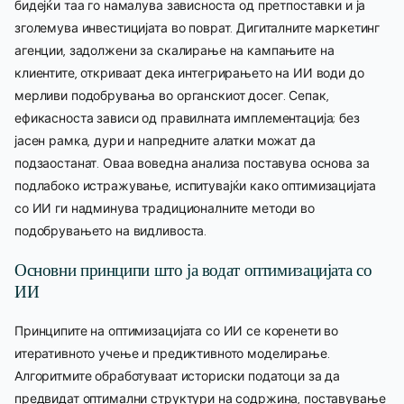
бидејќи таа го намалува зависноста од претпоставки и ја
зголемува инвестицијата во поврат. Дигиталните маркетинг
агенции, задолжени за скалирање на кампањите на
клиентите, откриваат дека интегрирањето на ИИ води до
мерливи подобрувања во органскиот досег. Сепак,
ефикасноста зависи од правилната имплементација; без
јасен рамка, дури и напредните алатки можат да
подзаостанат. Оваа воведна анализа поставува основа за
подлабоко истражување, испитувајќи како оптимизацијата
со ИИ ги надминува традиционалните методи во
подобрувањето на видливоста.
Основни принципи што ја водат оптимизацијата со
ИИ
Принципите на оптимизацијата со ИИ се коренети во
итеративното учење и предиктивното моделирање.
Алгоритмите обработуваат историски податоци за да
предвидат оптимални структури на содржина, поставување