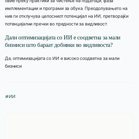
овие преку практики за чистење на податоци, фаза
имплементации и програми за обука. Преодолувањето на
нив ги отклучува целосниот потенцијал на ИИ, претворајќи
потенцијални пречки во предности за видливост.
Дали оптимизацијата со ИИ е соодветна за мали
бизниси што бараат добивки во видливоста?
Да, оптимизацијата со ИИ е високо соодветна за мали
бизниси
#ИИ