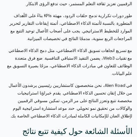
الرقميين تعزيز ثقافة التعلم المستمر، حيث تدفع الرؤى الابتكار.
طور دورات تكرارية تدمج حلقات الردود، مهيئة KPIs بناءً على الأهداف
المتطورة. بالنسبة لأتمتة الذكاء الاصطناعي، أتمتة إيقاعات التقارير لتحرير
الموارد للتخطيط الاستراتيجي. يجب على أصحاب الأعمال توحيد التتبع مع
المراجعات الربع سنوية، مدمجًا النتائج في تخصيصات الميزانية.
مع تسريع اتجاهات تسويق الذكاء الاصطناعي، مثل دمج الذكاء الاصطناعي
مع تقنيات Web3، يضمن التنفيذ الاستباقي التنافسية. ضع فرق متعددة
الوظائف للتعاون في مبادرات الذكاء الاصطناعي، مزجًا بصيرة التسويق مع
علم البيانات.
في Alien Road، نحن متخصصون كاستشاريين رئيسيين يرشدون الأعمال
من خلال إتقان تحسين الذكاء الاصطناعي. يقدم خبراؤنا استراتيجيات
مخصصة تتبع وتعزز النتائج على مر الزمن، تمكين مسوقي الرقميين
والوكالات من تحقيق نمو تحويلي. حدد موعد استشارة استراتيجية اليوم
لإطلاق العنان للإمكانيات الكاملة لمبادرات الذكاء الاصطناعي الخاصة بك.
الأسئلة الشائعة حول كيفية تتبع نتائج