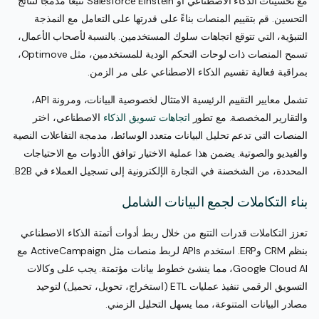
مع تحسينات الذكاء الاصطناعي أو Salesforce Einstein تتبعًا مدمجًا لنتائج
التحسين. قم بتقييم المنصات بناءً على قدرتها على التعامل مع النمذجة
التنبؤية، التي تتوقع اتجاهات سلوك المستخدمين. بالنسبة لأصحاب الأعمال،
تسمح المنصات ذات لوحات التحكم الودية للمستخدمين، مثل Optimove،
بمراقبة فعالية تقسيم الذكاء الاصطناعي على مر الزمن.
تشمل معايير التقييم الرئيسية الامتثال لخصوصية البيانات، ومرونة API،
والتقارير المخصصة. مع تطور
اتجاهات تسويق الذكاء
الاصطناعي، اختر
المنصات التي تدعم تحليل البيانات متعدد الوسائط، مدمجة التفاعلات النصية
والفيديو والصوتية. يضمن هذا عملية الاختيار توافق الأدوات مع الاحتياجات
المحددة، من الشخصنة في التجارة الإلكترونية إلى تسجيل العملاء في B2B.
بناء التكاملات لجمع البيانات الشامل
تعزز التكاملات قدرات التتبع من خلال ربط أدوات أتمتة الذكاء الاصطناعي
بنظم CRM وERP. استخدم APIs لربط منصات مثل ActiveCampaign مع
Google Cloud AI، مما ينشئ خطوط بيانات مؤتمتة. يجب على وكالات
التسويق الرقمي تنفيذ عمليات ETL (استخراج، تحويل، تحميل) لتوحيد
مصادر البيانات المتنوعة، مما يسهل التحليل الزمني.