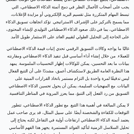
يجب على أصحاب الأعمال النظر في دمج أتمتة الذكاء الاصطناعي، التي
تبسط المهام المتكررة مثل تقسيم البريد الإلكتروني أو مزايدة الإعلانات،
مما يسمح بالتركيز على الإشراف الاستراتيجي. تؤكد اتجاهات تسويق الذكاء
الاصطناعي، بما في ذلك صعود الذكاء الاصطناعي التوليدي لإنشاء المحتوى،
على الحاجة إلى التحليل الطولي لتقييم العائد على الاستثمار طويل الأمد.
غالبًا ما يواجه وكالات التسويق الرقمي تحدي إثبات قيمة الذكاء الاصطناعي
للعملاء. من خلال إنشاء أداء أساسي قبل تنفيذ الذكاء الاصطناعي ومقارنته
ببيانات ما بعد التحسين، يمكن للوكالات إظهار التحسينات الملموسة. يمهد
هذا النظرة العامة الطريق لاستكشاف أعمق، مشددًا على أن التتبع الفعال
ليس تدقيقًا لمرة واحدة بل التزام مستمر باتخاذ القرارات المبنية على
البيانات. مع المنهجيات السليمة، يمكن أن يحول تحسين الذكاء الاصطناعي
التسويق من رد الفعل إلى التنبؤ، مما يعزز المرونة في المناظر التنافسية.
لا يمكن المبالغة في أهمية هذا التتبع. مع تطور الذكاء الاصطناعي، تتطور
التوقعات للكفاءة والشخصنة أيضًا. على سبيل المثال، قد يرى صاحب عمل
يعتمد أتمتة الذكاء الاصطناعي ارتفاعات أولية في التفاعل لكنه يحتاج إلى
تحليل السلاسل الزمنية لتأكيد الفوائد المستمرة. يجهز هذا الفهم الأساسي