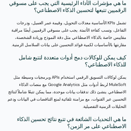
ما هي مؤشرات الأداء الرئيسية التي يجب على مسوقي
الرقميين تتبعها لتحسين الذكاء الاصطناعي؟
تشمل KPIs الأساسية معدلات التحويل، وقيمة عمر العميل، ودرجات
التفاعل، ونسب كفاءة الأتمتة. يجب على مسوقي الرقميين أيضًا مراقبة
مقاييس خاصة بالذكاء الاصطناعي مثل دقة النموذج وزيادة الشخصنة،
مقارنتها بالأساسيات لكمية فوائد التحسين على بيانات السلاسل الزمنية.
كيف يمكن للوكالات دمج أدوات متعددة لتتبع شامل
للذكاء الاصطناعي؟
يمكن لوكالات التسويق الرقمي استخدام APIs وبرمجيات وسيطة مثل
MuleSoft لربط أدوات مثل Google Analytics مع منصات الذكاء
الاصطناعي. ينشئ ذلك تدفقات بيانات موحدة، مما يمكن تتبعًا شاملاً لنتائج
التحسين عبر القنوات، مع مزامنة تلقائية لمنع التناقضات في البيانات ودعم
التحليلات الزمنية التفصيلية.
ما هي التحديات الشائعة في تتبع نتائج تحسين الذكاء
الاصطناعي على مر الزمن؟