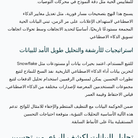
للمقاييس الحية مثل دقة النموذج في محركات التوصيات.
يسمح هذا النهج بتصحيحات مسار فورية، مثل تعديل معايير الذكاء
الاصطناعي لاستهداف الإعلانات. على مر الزمن، تبني البيانات الحية
المجمعة مستودعًا تاريخيًا، أساسيًا لتحديد الاتجاهات وسط تحولات اتجاهات
تسويق الذكاء الاصطناعي.
استراتيجيات للأرشفة والتحليل طويل الأمد للبيانات
للتتبع المستدام، اعتمد بحيرات بيانات أو مستودعات مثل Snowflake
لتخزين بيانات أداء الذكاء الاصطناعي التاريخية. نفذ النسخ للنماذج لتتبع
تطورات التحسين. يمكن لمسوقي الرقميين استخدام تحليل الدفعات لتتبع
مجموعات المستخدمين المعرضة لإصدارات مختلفة من الذكاء الاصطناعي،
قياس الاحتفاظ وقيمة العمر.
ضمن الحوكمة البيانات مع التنظيف المنتظم والإخفاء للامتثال للوائح. تدعم
هذه الآلية الأساسية التحليلات التنبؤية، متوقعة احتياجات التحسين
المستقبلية بناءً على الأنماط السابقة.
تحليل البيانات لكشف الرؤى من تحسين