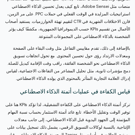
منصات مثل Adobe Sensei، تابع كيف يعدل تحسين الذكاء الاصطناعي
استراتيجيات المزايدة في الوقت الفعلي في حملات PPC. على مر الزمن،
قارن الاختلافات الشهرية في CTR لتقييم تهيئة الخوارزميات. يستفيد أصحاب
الأعمال من تقسيم KPIs حسب الديموغرافيا الجمهورية، مكشفًا كيف يؤثر
الشخصنة بالذكاء الاصطناعي على المجموعات المتنوعة.
بالإضافة إلى ذلك، تقدم مقاييس التفاعل مثل وقت البقاء على الصفحة
ومعدلات الارتداد رؤى حول تحسين المحتوى. مع تحول اتجاهات تسويق
الذكاء الاصطناعي نحو الشخصنة الفائقة، راقب وقت الإقامة كبديل للصلة.
دمج مؤشرات ثانوية، مثل تحليل المشاعر من التفاعلات الاجتماعية، لقياس
إدراك العلامة التجارية المتأثر بالمحتوى الذي يولده الذكاء الاصطناعي.
قياس الكفاءة في عمليات أتمتة الذكاء الاصطناعي
تركز أتمتة الذكاء الاصطناعي على الكفاءة التشغيلية، لذا تؤكد KPIs هنا على
توفير الوقت وتقليل الأخطاء. تابع عائد أتمتة الاستثمار بحساب نسبة المهام
المؤتمتة إلى الجهود اليدوية قبل الذكاء الاصطناعي، إلى جانب معدلات
الإنتاجية. بالنسبة لوكالات التسويق الرقمي، يشمل ذلك تسجيل بيانات على
مستوى الحالات في أدوات مثل Zapier المحسنة بالذكاء الاصطناعي، قياس