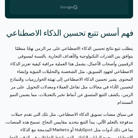
Google
فهم أسس تتبع تحسين الذكاء الاصطناعي
يتطلب تتبع نتائج تحسين الذكاء الاصطناعي على مر الزمن نهجًا منظمًا
يتوافق بين القدرات التكنولوجية والأهداف التجارية. بالنسبة لمسوقي
الرقميين وأصحاب الأعمال، يشمل هذا العملية مراقبة كيفية تعزيز الذكاء
الاصطناعي لجهود التسويق، مثل الشخصنة والتحليلات التنبؤية وإنشاء
المحتوى. يشير تحسين الذكاء الاصطناعي إلى تهيئة الخوارزميات والنماذج
لتحسين الأداء في مجالات مثل تفاعل العملاء ومعدلات التحويل. على مر
الزمن، يكشف التتبع المتسق عن أنماط تخبر بالتعديلات، مما يضمن النمو
المستدام.
في سياق منصات تسويق الذكاء الاصطناعي، مثل تلك التي تقدم حملات
مدفوعة بالتعلم الآلي، يبدأ التتبع بتحديد مقاييس النجاح. تسمح هذه المنصات،
بما في ذلك أدوات مثل HubSpot أو Marketo المدمجة مع الذكاء
الاصطناعي، بجمع البيانات التلقائي الذي يلتقط التفاعلات في الوقت الفعلي.