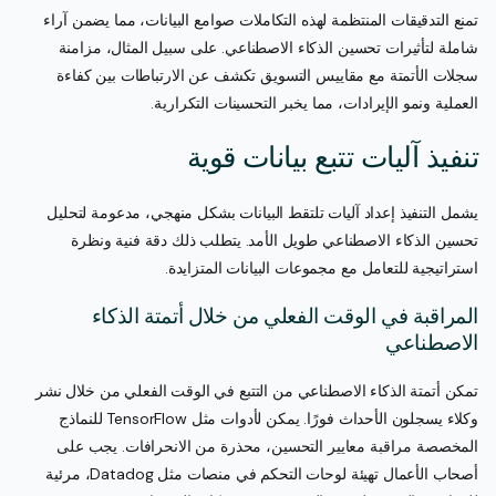
تمنع التدقيقات المنتظمة لهذه التكاملات صوامع البيانات، مما يضمن آراء
شاملة لتأثيرات تحسين الذكاء الاصطناعي. على سبيل المثال، مزامنة
سجلات الأتمتة مع مقاييس التسويق تكشف عن الارتباطات بين كفاءة
العملية ونمو الإيرادات، مما يخبر التحسينات التكرارية.
تنفيذ آليات تتبع بيانات قوية
يشمل التنفيذ إعداد آليات تلتقط البيانات بشكل منهجي، مدعومة لتحليل
تحسين الذكاء الاصطناعي طويل الأمد. يتطلب ذلك دقة فنية ونظرة
استراتيجية للتعامل مع مجموعات البيانات المتزايدة.
المراقبة في الوقت الفعلي من خلال أتمتة الذكاء
الاصطناعي
تمكن أتمتة الذكاء الاصطناعي من التتبع في الوقت الفعلي من خلال نشر
وكلاء يسجلون الأحداث فورًا. يمكن لأدوات مثل TensorFlow للنماذج
المخصصة مراقبة معايير التحسين، محذرة من الانحرافات. يجب على
أصحاب الأعمال تهيئة لوحات التحكم في منصات مثل Datadog، مرئية