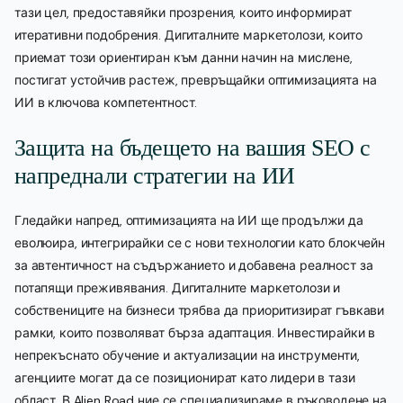
тази цел, предоставяйки прозрения, които информират
итеративни подобрения. Дигиталните маркетолози, които
приемат този ориентиран към данни начин на мислене,
постигат устойчив растеж, превръщайки оптимизацията на
ИИ в ключова компетентност.
Защита на бъдещето на вашия SEO с
напреднали стратегии на ИИ
Гледайки напред, оптимизацията на ИИ ще продължи да
еволюира, интегрирайки се с нови технологии като блокчейн
за автентичност на съдържанието и добавена реалност за
потапящи преживявания. Дигиталните маркетолози и
собствениците на бизнеси трябва да приоритизират гъвкави
рамки, които позволяват бърза адаптация. Инвестирайки в
непрекъснато обучение и актуализации на инструменти,
агенциите могат да се позиционират като лидери в тази
област. В Alien Road ние се специализираме в ръководене на