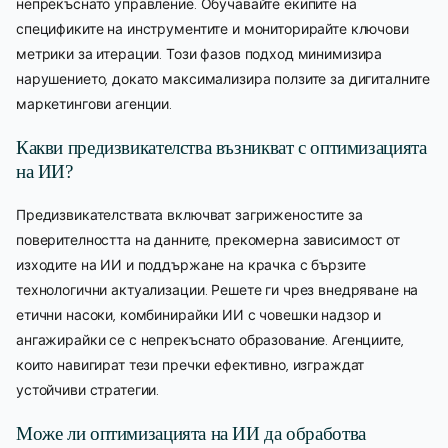
непрекъснато управление. Обучавайте екипите на
спецификите на инструментите и мониторирайте ключови
метрики за итерации. Този фазов подход минимизира
нарушението, докато максимализира ползите за дигиталните
маркетингови агенции.
Какви предизвикателства възникват с оптимизацията
на ИИ?
Предизвикателствата включват загриженостите за
поверителността на данните, прекомерна зависимост от
изходите на ИИ и поддържане на крачка с бързите
технологични актуализации. Решете ги чрез внедряване на
етични насоки, комбинирайки ИИ с човешки надзор и
ангажирайки се с непрекъснато образование. Агенциите,
които навигират тези пречки ефективно, изграждат
устойчиви стратегии.
Може ли оптимизацията на ИИ да обработва