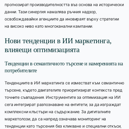
прогнозират производителността въз основа на исторически
данни. Тази синергия намалява ръчния надзор,
освобождавайки агенциите да иновираят върху стратегии
на високо ниво като многоканални кампании.
Нови тенденции в ИИ маркетинга,
влияещи оптимизацията
Тенденции в семантичното търсене и намеренията на
потребителите
Тенденциите в ИИ маркетинга се изместват към семантично
търсене, където двигателите приоритизират контекста пред
точните съвпадения. Инструментите за оптимизация на ИИ
сега интегрират разпознаване на ентитети, за да изграждат
комплексни клъстъри на съдържание. За дигиталните
маркетолози, да са напред означава мониторинг на
тенденции като търсения без кликване и специални откъси,