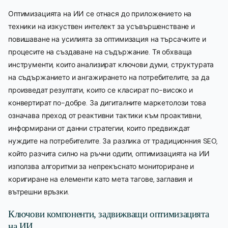
Оптимизацията на ИИ се отнася до приложението на
техники на изкуствен интелект за усъвършенстване и
повишаване на усилията за оптимизация на търсачките и
процесите на създаване на съдържание. Тя обхваща
инструменти, които анализират ключови думи, структурата
на съдържанието и ангажирането на потребителите, за да
произведат резултати, които се класират по-високо и
конвертират по-добре. За дигиталните маркетолози това
означава преход от реактивни тактики към проактивни,
информирани от данни стратегии, които предвиждат
нуждите на потребителите. За разлика от традиционния SEO,
който разчита силно на ръчни одити, оптимизацията на ИИ
използва алгоритми за непрекъснато мониториране и
коригиране на елементи като мета тагове, заглавия и
вътрешни връзки.
Ключови компоненти, задвижващи оптимизацията
на ИИ