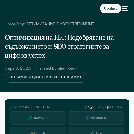
Contact
Home
Blog
ОПТИМИЗАЦИЯ С ИЗКУСТВЕН ИМИТ
/
/
Оптимизация на ИИ: Подобряване на
Български
съдържанието и SEO стратегиите за
цифров успех
март 9, 2026
1 min read
By alienroad
ОПТИМИЗАЦИЯ С ИЗКУСТВЕН ИМИТ
SUMMARIZE WITH AI
42
1
VIEWS
MIN READ
ChatGPT
Perplexity
Claude
Grok