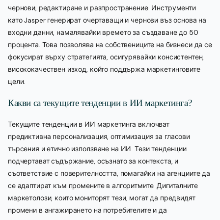
чернови, редактиране и разпространение. Инструменти
като Jasper генерират очертаващи и чернови въз основа на
входни данни, намалявайки времето за създаване до 50
процента. Това позволява на собствениците на бизнеси да се
фокусират върху стратегията, осигурявайки консистентен,
висококачествен изход, който поддържа маркетинговите
цели.
Какви са текущите тенденции в ИИ маркетинга?
Текущите тенденции в ИИ маркетинга включват
предиктивна персонализация, оптимизация за гласови
търсения и етично използване на ИИ. Тези тенденции
подчертават съдържание, осъзнато за контекста, и
съответствие с поверителността, помагайки на агенциите да
се адаптират към промените в алгоритмите. Дигиталните
маркетолози, които мониторят тези, могат да предвидят
промени в ангажирането на потребителите и да