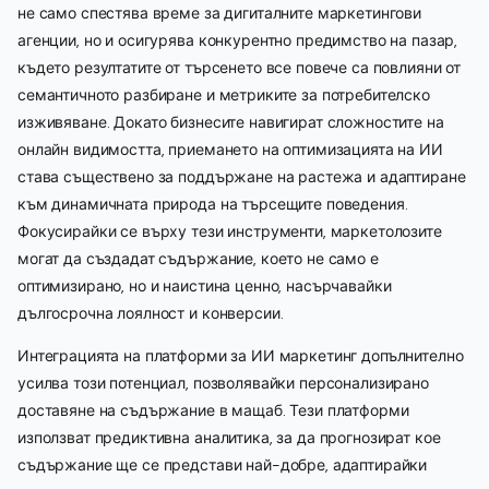
не само спестява време за дигиталните маркетингови
агенции, но и осигурява конкурентно предимство на пазар,
където резултатите от търсенето все повече са повлияни от
семантичното разбиране и метриките за потребителско
изживяване. Докато бизнесите навигират сложностите на
онлайн видимостта, приемането на оптимизацията на ИИ
става съществено за поддържане на растежа и адаптиране
към динамичната природа на търсещите поведения.
Фокусирайки се върху тези инструменти, маркетолозите
могат да създадат съдържание, което не само е
оптимизирано, но и наистина ценно, насърчавайки
дългосрочна лоялност и конверсии.
Интеграцията на платформи за ИИ маркетинг допълнително
усилва този потенциал, позволявайки персонализирано
доставяне на съдържание в мащаб. Тези платформи
използват предиктивна аналитика, за да прогнозират кое
съдържание ще се представи най-добре, адаптирайки