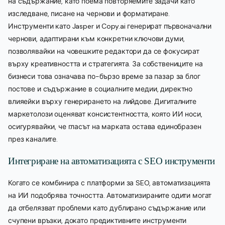
на съдържание, като поема повторяемите задачи като
изследване, писане на чернови и форматиране.
Инструменти като Jasper и Copy.ai генерират първоначални
чернови, адаптирани към конкретни ключови думи,
позволявайки на човешките редактори да се фокусират
върху креативността и стратегията. За собствениците на
бизнеси това означава по-бързо време за пазар за блог
постове и съдържание в социалните медии, директно
влияейки върху генерирането на лийдове. Дигиталните
маркетолози оценяват консистентността, която ИИ носи,
осигурявайки, че гласът на марката остава единобразен
през каналите.
Интегриране на автоматизацията с SEO инструменти
Когато се комбинира с платформи за SEO, автоматизацията
на ИИ подобрява точността. Автоматизираните одити могат
да отбелязват проблеми като дублирано съдържание или
счупени връзки, докато предиктивните инструменти