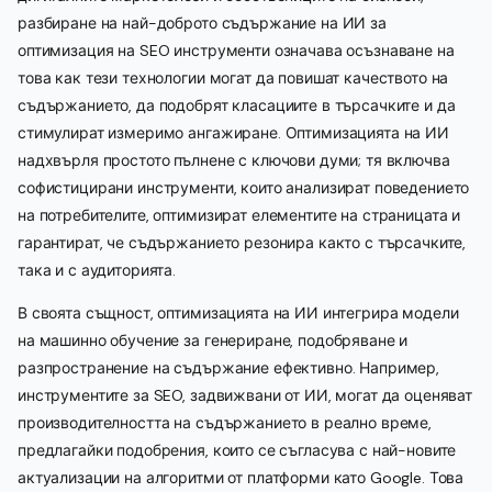
разбиране на най-доброто съдържание на ИИ за
оптимизация на SEO инструменти означава осъзнаване на
това как тези технологии могат да повишат качеството на
съдържанието, да подобрят класациите в търсачките и да
стимулират измеримо ангажиране. Оптимизацията на ИИ
надхвърля простото пълнене с ключови думи; тя включва
софистицирани инструменти, които анализират поведението
на потребителите, оптимизират елементите на страницата и
гарантират, че съдържанието резонира както с търсачките,
така и с аудиторията.
В своята същност, оптимизацията на ИИ интегрира модели
на машинно обучение за генериране, подобряване и
разпространение на съдържание ефективно. Например,
инструментите за SEO, задвижвани от ИИ, могат да оценяват
производителността на съдържанието в реално време,
предлагайки подобрения, които се съгласува с най-новите
актуализации на алгоритми от платформи като Google. Това