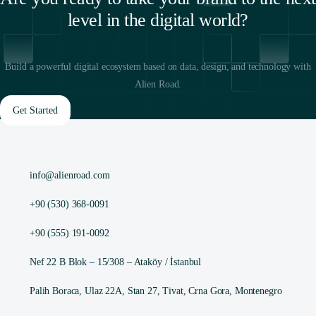
level in the digital world?
Build a powerful digital ecosystem based on data, design, and technology with
Alien Road.
Get Started
info@alienroad.com
+90 (530) 368-0091
+90 (555) 191-0092
Nef 22 B Blok – 15/308 – Ataköy / İstanbul
Palih Boraca, Ulaz 22A, Stan 27, Tivat, Crna Gora, Montenegro