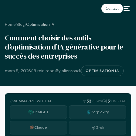
Contact
Home
Blog
Optimisation IA
/
/
Comment choisir des outils
Français
d’optimisation d’IA générative pour le
succès des entreprises
mars 9, 2026
15 min read
By alienroad
OPTIMISATION IA
SUMMARIZE WITH AI
53
15
VIEWS
MIN READ
ChatGPT
Perplexity
Claude
Grok