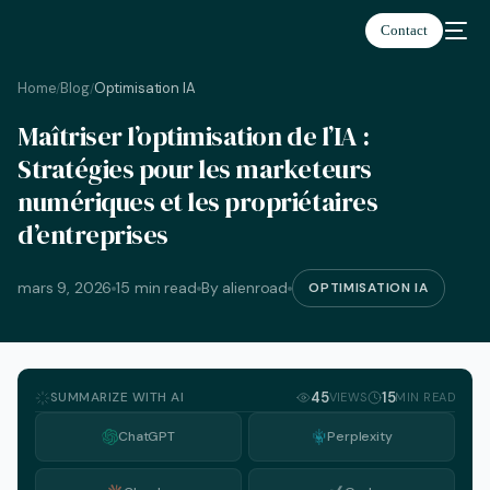
Contact
Home
Blog
Optimisation IA
/
/
Maîtriser l’optimisation de l’IA :
Français
Stratégies pour les marketeurs
numériques et les propriétaires
d’entreprises
mars 9, 2026
15 min read
By alienroad
OPTIMISATION IA
SUMMARIZE WITH AI
45
15
VIEWS
MIN READ
ChatGPT
Perplexity