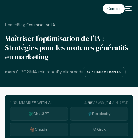
Contact
Home
Blog
Optimisation IA
/
/
Maîtriser l’optimisation de l’IA :
Français
Stratégies pour les moteurs génératifs
en marketing
mars 9, 2026
14 min read
By alienroad
OPTIMISATION IA
SUMMARIZE WITH AI
55
14
VIEWS
MIN READ
ChatGPT
Perplexity
Claude
Grok