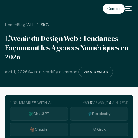
Contact
Home
Blog
WEB DESIGN
/
/
L’Avenir du Design Web : Tendances
Français
Façonnant les Agences Numériques en
2026
avril 1, 2026
14 min read
By alienroad
WEB DESIGN
SUMMARIZE WITH AI
78
14
VIEWS
MIN READ
ChatGPT
Perplexity
Claude
Grok