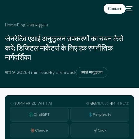
Contact
Home
Blog
एआई अनुकूलन
/
/
जेनरेटिव एआई अनुकूलन उपकरणों का चयन कैसे
हिन्दी
करें: डिजिटल मार्केटर्स के लिए एक रणनीतिक
मार्गदर्शिका
मार्च 9, 2026
1 min read
By alienroad
एआई अनुकूलन
SUMMARIZE WITH AI
66
1
VIEWS
MIN READ
ChatGPT
Perplexity
Claude
Grok