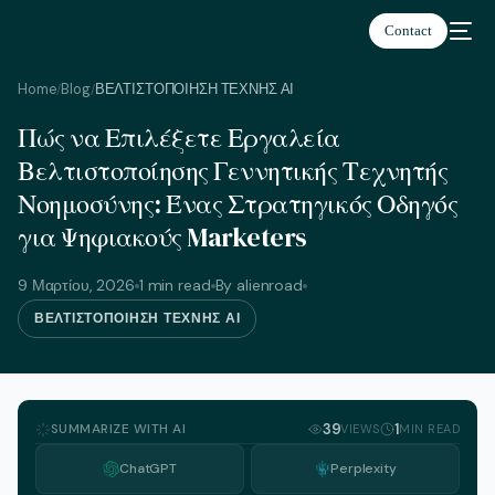
Contact
Home
Blog
ΒΕΛΤΙΣΤΟΠΟΙΗΣΗ ΤΕΧΝΗΣ ΑΙ
/
/
Πώς να Επιλέξετε Εργαλεία
Ελληνικά
Βελτιστοποίησης Γεννητικής Τεχνητής
Νοημοσύνης: Ένας Στρατηγικός Οδηγός
για Ψηφιακούς Marketers
9 Μαρτίου, 2026
1 min read
By alienroad
ΒΕΛΤΙΣΤΟΠΟΙΗΣΗ ΤΕΧΝΗΣ ΑΙ
SUMMARIZE WITH AI
39
1
VIEWS
MIN READ
ChatGPT
Perplexity