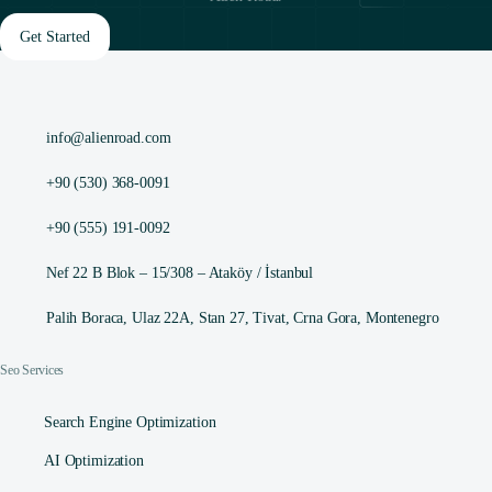
Get Started
info@alienroad.com
+90 (530) 368-0091
+90 (555) 191-0092
Nef 22 B Blok – 15/308 – Ataköy / İstanbul
Palih Boraca, Ulaz 22A, Stan 27, Tivat, Crna Gora, Montenegro
Seo Services
Search Engine Optimization
AI Optimization