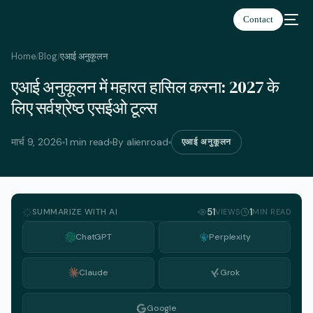
Contact
Home
Blog
एआई अनुकूलन
/
/
एआई अनुकूलन में महारत हासिल करना: 2027 के
हिन्दी
लिए सर्वश्रेष्ठ एसईओ टूल्स
मार्च 9, 2026
1 min read
By alienroad
एआई अनुकूलन
SUMMARIZE WITH AI
51
1
VIEWS
MIN READ
ChatGPT
Perplexity
Claude
Grok
Google