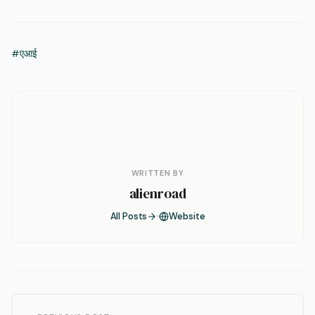
#एआई
WRITTEN BY
alienroad
All Posts
Website