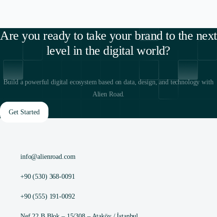
Are you ready to take your brand to the next
level in the digital world?
Build a powerful digital ecosystem based on data, design, and technology with
Alien Road.
Get Started
info@alienroad.com
+90 (530) 368-0091
+90 (555) 191-0092
Nef 22 B Blok – 15/308 – Ataköy / İstanbul