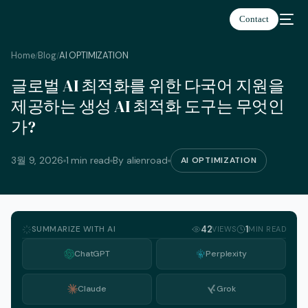
Contact
Home
Blog
AI OPTIMIZATION
/
/
글로벌 AI 최적화를 위한 다국어 지원을
한국어
제공하는 생성 AI 최적화 도구는 무엇인
가?
3월 9, 2026
1 min read
By alienroad
AI OPTIMIZATION
SUMMARIZE WITH AI
42
1
VIEWS
MIN READ
ChatGPT
Perplexity
Claude
Grok