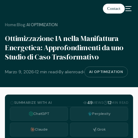
Contact
Home
Blog
AI OPTIMIZATION
/
/
Ottimizzazione IA nella Manifattura
Italiano
Energetica: Approfondimenti da uno
Studio di Caso Trasformativo
Marzo 9, 2026
12 min read
By alienroad
AI OPTIMIZATION
SUMMARIZE WITH AI
49
12
VIEWS
MIN READ
ChatGPT
Perplexity
Claude
Grok