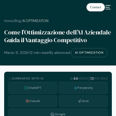
Contact
Home
Blog
AI OPTIMIZATION
/
/
Come l’Ottimizzazione dell’AI Aziendale
Italiano
Guida il Vantaggio Competitivo
Marzo 9, 2026
12 min read
By alienroad
AI OPTIMIZATION
SUMMARIZE WITH AI
44
12
VIEWS
MIN READ
ChatGPT
Perplexity
Claude
Grok
Google