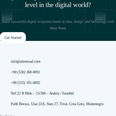
level in the digital world?
Build a powerful digital ecosystem based on data, design, and technology with
Alien Road.
Get Started
info@alienroad.com
+90 (530) 368-0091
+90 (555) 191-0092
Nef 22 B Blok – 15/308 – Ataköy / İstanbul
Palih Boraca, Ulaz 22A, Stan 27, Tivat, Crna Gora, Montenegro