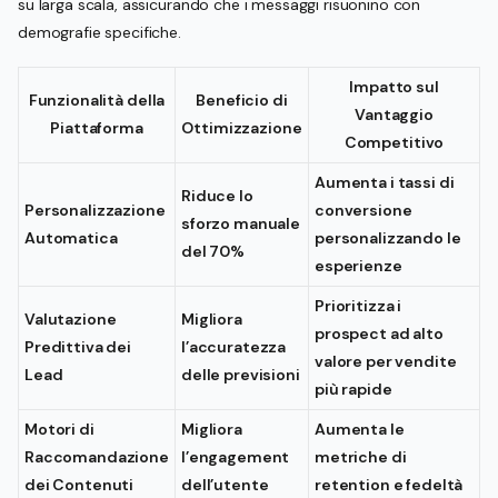
su larga scala, assicurando che i messaggi risuonino con
demografie specifiche.
Impatto sul
Funzionalità della
Beneficio di
Vantaggio
Piattaforma
Ottimizzazione
Competitivo
Aumenta i tassi di
Riduce lo
Personalizzazione
conversione
sforzo manuale
Automatica
personalizzando le
del 70%
esperienze
Prioritizza i
Valutazione
Migliora
prospect ad alto
Predittiva dei
l’accuratezza
valore per vendite
Lead
delle previsioni
più rapide
Motori di
Migliora
Aumenta le
Raccomandazione
l’engagement
metriche di
dei Contenuti
dell’utente
retention e fedeltà