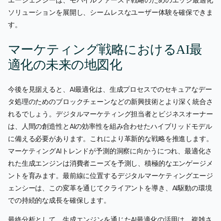
エージェンシーは、モバイルファースト戦略のためのエッジ最適化
ソリューションを展開し、シームレスなユーザー体験を確保できま
す。
マーケティング戦略におけるAI最
適化の未来の地図化
今後を見据えると、AI最適化は、生成プロセスでのセキュアなデー
タ処理のためのブロックチェーンなどの新興技術とより深く統合さ
れるでしょう。デジタルマーケティング担当者とビジネスオーナー
は、人間の創造性とAIの効率性を組み合わせたハイブリッドモデル
に備える必要があります。これにより革新的な戦略を推進します。
マーケティングAIトレンドが予測的洞察に向かうにつれ、最適化さ
れた生成エンジンは消費者ニーズを予測し、積極的なエンゲージメ
ントを育みます。最前線に位置するデジタルマーケティングエージ
ェンシーは、この変革を通じてクライアントを導き、AI駆動の環境
での持続的な成長を確保します。
最終分析として、生成エンジンを通じたAI最適化の活用は、複雑さ