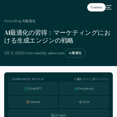
Contact
Home
Blog
AI最適化
/
/
AI最適化の習得：マーケティングにお
日本語
ける生成エンジンの戦略
3月 9, 2026
1 min read
By alienroad
AI最適化
SUMMARIZE WITH AI
61
1
VIEWS
MIN READ
ChatGPT
Perplexity
Claude
Grok
Google