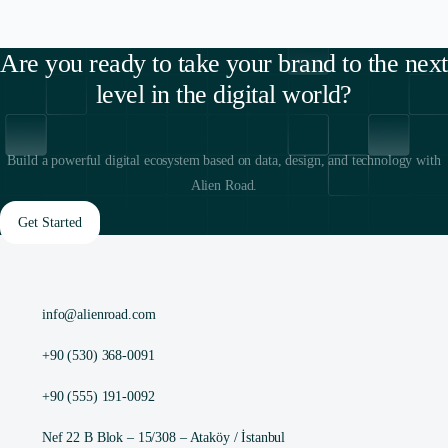
Are you ready to take your brand to the next
level in the digital world?
Build a powerful digital ecosystem based on data, design, and technology with
Alien Road.
Get Started
info@alienroad.com
+90 (530) 368-0091
+90 (555) 191-0092
Nef 22 B Blok – 15/308 – Ataköy / İstanbul