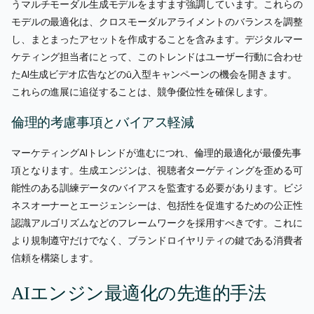
うマルチモーダル生成モデルをますます強調しています。これらの
モデルの最適化は、クロスモーダルアライメントのバランスを調整
し、まとまったアセットを作成することを含みます。デジタルマー
ケティング担当者にとって、このトレンドはユーザー行動に合わせ
たAI生成ビデオ広告などのû入型キャンペーンの機会を開きます。
これらの進展に追従することは、競争優位性を確保します。
倫理的考慮事項とバイアス軽減
マーケティングAIトレンドが進むにつれ、倫理的最適化が最優先事
項となります。生成エンジンは、視聴者ターゲティングを歪める可
能性のある訓練データのバイアスを監査する必要があります。ビジ
ネスオーナーとエージェンシーは、包括性を促進するための公正性
認識アルゴリズムなどのフレームワークを採用すべきです。これに
より規制遵守だけでなく、ブランドロイヤリティの鍵である消費者
信頼を構築します。
AIエンジン最適化の先進的手法