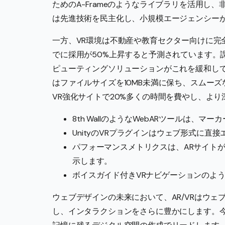
ためのA-Frameのようなライブラリを活用し
は先進技術を民主化し、小規模エージェンシー
一方、VR環境は不動産や教育セクター向けに完全な3
でに採用が50%上昇すると予測されています。
ピューティングソリューションがこれを緩和し
はファイルサイズを10MB未満に保ち、スムー
VR強化サイトで20%多くの時間を費やし、よ
8th WallのようなWebARツールは、
UnityのVRプラグインはウェブ形式に
パフォーマンスメトリクスは、ARサイト
示します。
ボイスガイド付きVRナビゲーションのよ
ウェブデザインの未来において、AR/VRはウェ
し、インタラクションをさらに豊かにします。