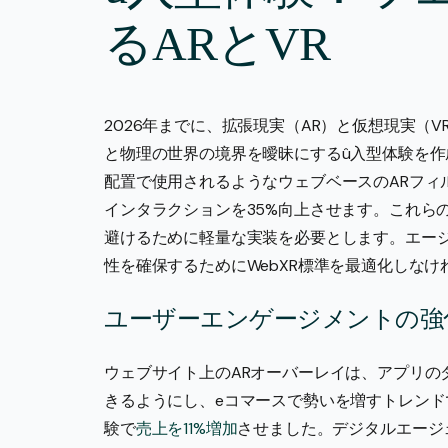
るARとVR
2026年までに、拡張現実（AR）と仮想現実（
と物理の世界の境界を曖昧にするû入型体験を作
配置で使用されるようなウェブベースのARフィルタ
インタラクションを35%向上させます。これら
避けるために軽量な実装を必要とします。エージェン
性を確保するためにWebXR標準を最適化しなけ
ユーザーエンゲージメントの強化
ウェブサイト上のARオーバーレイは、アプリの
きるようにし、eコマースで勢いを増すトレンドです
験で
売上を11%増加
させました。デジタルエージ