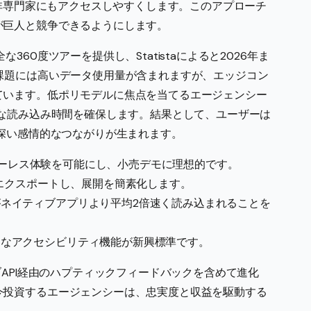
、非専門家にもアクセスしやすくします。このアプローチ
が巨人と競争できるようにします。
60度ツアーを提供し、Statistaによると2026年ま
課題には高いデータ使用量が含まれますが、エッジコン
ています。低ポリモデルに焦点を当てるエージェンシー
ズな読み込み時間を確保します。結果として、ユーザーは
り深い感情的なつながりが生まれます。
マーカーレス体験を可能にし、小売デモに理想的です。
直接エクスポートし、展開を簡素化します。
がネイティブアプリより平均2倍速く読み込まれることを
うなアクセシビリティ機能が新興標準です。
ブAPI経由のハプティックフィードバックを含めて進化
今投資するエージェンシーは、忠実度と収益を駆動する