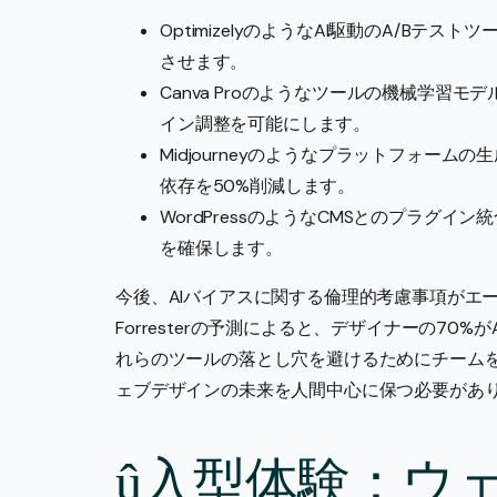
OptimizelyのようなAI駆動のA/Bテ
させます。
Canva Proのようなツールの機械学習
イン調整を可能にします。
Midjourneyのようなプラットフォー
依存を50%削減します。
WordPressのようなCMSとのプラグ
を確保します。
今後、AIバイアスに関する倫理的考慮事項がエー
Forresterの予測によると、デザイナーの7
れらのツールの落とし穴を避けるためにチーム
ェブデザインの未来を人間中心に保つ必要があ
û入型体験：ウ