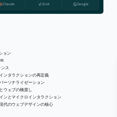
Claude
Grok
Google
ブルガリア語
オランダ語
ギリシア語
イタリア語
韓国語
ション
マケドニア語
R
ポルトガル語
ランス
ルーマニア語
インタラクションの再定義
パーソナライゼーション
セルビア語
とウェブの橋渡し
スウェーデン語
インとマイクロインタラクション
現代のウェブデザインの核心