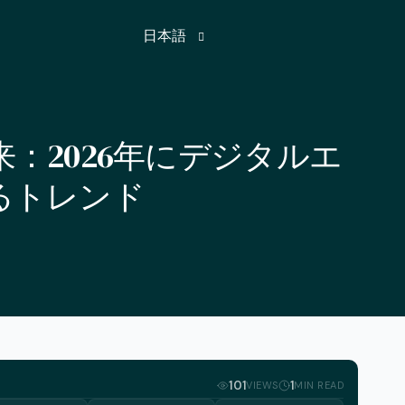
日本語
英語
：2026年にデジタルエ
フランス語
るトレンド
ドイツ語
ヒンディー語
ロシア語
スペイン語
トルコ語
アラビア語
101
1
VIEWS
MIN READ
アゼルバイジャン語