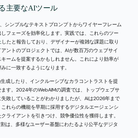
る主要なAIツール
フォームは、シンプルなテキストプロンプトからワイヤーフレーム
出しフェーズを効率化します。実践では、これらのツー
上
したと報告しており、デザイナーが複雑な課題に取り
アントのプロジェクトでは、AIが数百万のウェブサイ
スキームを提案するかもしれません。これにより効率が
好みに一致するようになります。
動生成したり、インクルーシブなカラコントラストを提
す。2024年のWebAIMの調査では、トップウェブサ
失敗していることがわかりましたが、AIは2026年まで
。これらの機能を早期に採用するデジタルエージェンシ
たクライアントを引きつけ、競争優位性を獲得します。
役割は、多様なユーザー基盤にわたるより公平なデジタ