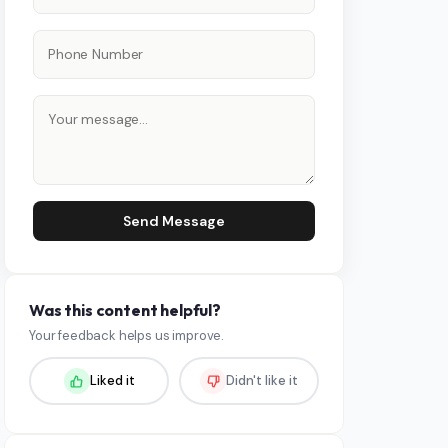
Send Message
Was this content helpful?
Your feedback helps us improve.
Liked it
Didn't like it