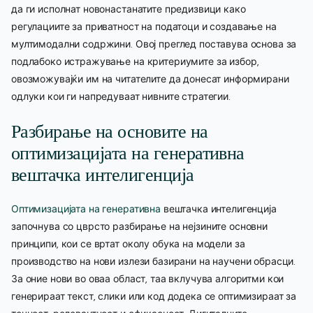
да ги исполнат новонастанатите предизвици како
регулациите за приватност на податоци и создавање на
мултимодални содржини. Овој преглед поставува основа за
подлабоко истражување на критериумите за избор,
овозможувајќи им на читателите да донесат информирани
одлуки кои ги напредуваат нивните стратегии.
Разбирање на основите на
оптимизацијата на генеративна
вештачка интелигенција
Оптимизацијата на генеративна
вештачка интелигенција
започнува со цврсто разбирање на нејзините основни
принципи, кои се вртат околу обука на модели за
производство на нови излези базирани на научени обрасци.
За оние нови во оваа област, таа вклучува алгоритми кои
генерираат текст, слики или код додека се оптимизираат за