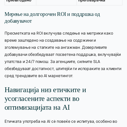
Мерење на долгорочен ROI и поддршка од
добавувачот
Пресметката на ROI вклучува следење на метрики како
време заштедено на создавање на содржини и
зголемување на стапките на ангажман. Доверливите
добавувачи обезбедуваат посветена поддршка, вклучувајќи
упатства и 24/7 помош. За агенциите, силните SLA
обезбедуваат достапност, штитејќи ги испораките за клиенти
сред трендовите во AI маркетингот.
Навигација низ етичките и
усогласените аспекти во
оптимизацијата на AI
Етичката употреба на AI сè повеќе се испитува, особено во