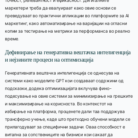
точност, релевантност и ефикасност. Дигиталните
маркетери треба да евалуираат како овие основи се
преведуваат во практични апликации во платформите за AI
маркетинг, како автоматизирање на варијации на огласни
копии за тестирање на метрики за перформанса во реално
време.
Дефинирање на генеративна вештачка интелигенција
и нејзините процеси на оптимизација
Генеративната вештачка интелигенција се однесува на
системи како моделите GPT кои создаваат содржини од
подсказки, додека оптимизацијата вклучува фино-
подесување на овие системи за минимизирање на грешките
и максимизирање на корисноста. Во контекстот на
избирање на платформа, проценете дали таа поддржува
трансферно учење, каде што претходно обучени модели се
прилагодуваат за специфични задачи. Оваа способност е
витална за сопствениците на бизниси кои сакаат да