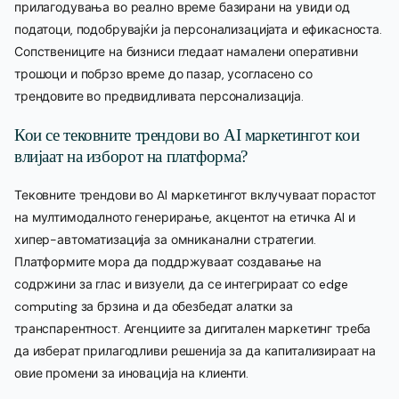
прилагодувања во реално време базирани на увиди од
податоци, подобрувајќи ја персонализацијата и ефикасноста.
Сопствениците на бизниси гледаат намалени оперативни
трошоци и побрзо време до пазар, усогласено со
трендовите во предвидливата персонализација.
Кои се тековните трендови во AI маркетингот кои
влијаат на изборот на платформа?
Тековните трендови во AI маркетингот вклучуваат порастот
на мултимодалното генерирање, акцентот на етичка AI и
хипер-автоматизација за омниканални стратегии.
Платформите мора да поддржуваат создавање на
содржини за глас и визуели, да се интегрираат со edge
computing за брзина и да обезбедат алатки за
транспарентност. Агенциите за дигитален маркетинг треба
да изберат прилагодливи решенија за да капитализираат на
овие промени за иновација на клиенти.