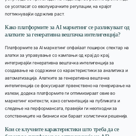
се усогласат со еволуирачките регулации, на крајот
поттикнувајќи одржлив раст.
Како платформите за AI маркетинг се разликуваат од
алатките за генеративна вештачка интелигенција?
Платформите за AI маркетинг опфаќаат поширок спектар на
алатки за управување со кампањи од крај до крај,
интегрирајќи генеративна вештачка интелигенција за
создавање на содржини со карактеристики за аналитика и
автоматизација. Алатките за генеративна вештачка
интелигенција се фокусираат првенствено на генерирање на
излези, додека платформите ги оптимизираат овие во
маркетинг контексти, како сегментација на публиката и
следење на перформансата, правејќи ги неопходни за
сопствениците на бизниси кои бараат холистички решенија.
Кои се клучните карактеристики што треба да се