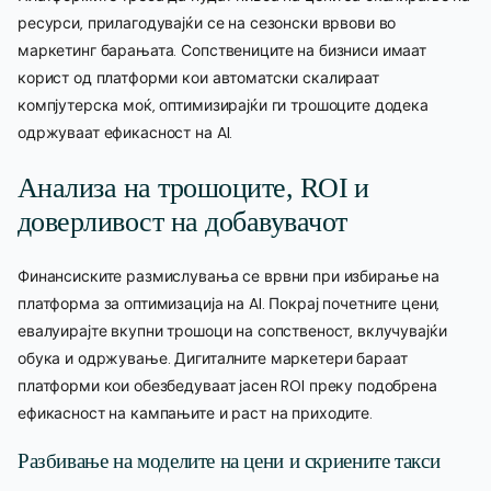
ресурси, прилагодувајќи се на сезонски врвови во
маркетинг барањата. Сопствениците на бизниси имаат
корист од платформи кои автоматски скалираат
компјутерска моќ, оптимизирајќи ги трошоците додека
одржуваат ефикасност на AI.
Анализа на трошоците, ROI и
доверливост на добавувачот
Финансиските размислувања се врвни при избирање на
платформа за оптимизација на AI. Покрај почетните цени,
евалуирајте вкупни трошоци на сопственост, вклучувајќи
обука и одржување. Дигиталните маркетери бараат
платформи кои обезбедуваат јасен ROI преку подобрена
ефикасност на кампањите и раст на приходите.
Разбивање на моделите на цени и скриените такси