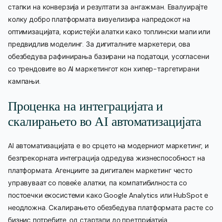
стапки на конверзија и резултати за ангажман. Евалуирајте
колку добро платформата визуелизира напредокот на
оптимизацијата, користејќи алатки како топлински мапи или
предвидлив моделинг. За дигиталните маркетери, ова
обезбедува рафинирања базирани на податоци, усогласени
со трендовите во AI маркетингот кон хипер-таргетирани
кампањи.
Проценка на интеграцијата и
скалирањето во AI автоматизацијата
AI автоматизацијата е во срцето на модерниот маркетинг, и
безпрекорната интеграција одредува жизнеспособност на
платформата. Агенциите за дигитален маркетинг често
управуваат со повеќе алатки, па компатибилноста со
постоечки екосистеми како Google Analytics или HubSpot е
неодложна. Скалирањето обезбедува платформата расте со
бизнис потребите, од стартапи до претпријатија.