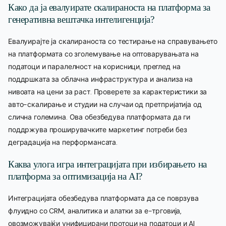
Како да ја евалуирате скалираноста на платформа за
генеративна вештачка интелигенција?
Евалуирајте ја скалираноста со тестирање на справувањето
на платформата со зголемување на оптоварувањата на
податоци и паралелност на корисници, преглед на
поддршката за облачна инфраструктура и анализа на
нивоата на цени за раст. Проверете за карактеристики за
авто-скалирање и студии на случаи од претпријатија од
слична големина. Ова обезбедува платформата да ги
поддржува проширувачките маркетинг потреби без
деградација на перформансата.
Каква улога игра интеграцијата при избирањето на
платформа за оптимизација на AI?
Интеграцијата обезбедува платформата да се поврзува
флуидно со CRM, аналитика и алатки за е-трговија,
овозможувајќи унифицирани протоци на податоци и AI