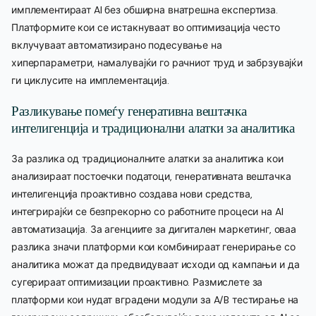
имплементираат AI без обширна внатрешна експертиза.
Платформите кои се истакнуваат во оптимизација често
вклучуваат автоматизирано подесување на
хиперпараметри, намалувајќи го рачниот труд и забрзувајќи
ги циклусите на имплементација.
Разликување помеѓу генеративна вештачка
интелигенција и традиционални алатки за аналитика
За разлика од традиционалните алатки за аналитика кои
анализираат постоечки податоци, генеративната вештачка
интелигенција проактивно создава нови средства,
интегрирајќи се безпрекорно со работните процеси на AI
автоматизација. За агенциите за дигитален маркетинг, оваа
разлика значи платформи кои комбинираат генерирање со
аналитика можат да предвидуваат исходи од кампањи и да
сугерираат оптимизации проактивно. Размислете за
платформи кои нудат вградени модули за A/B тестирање на