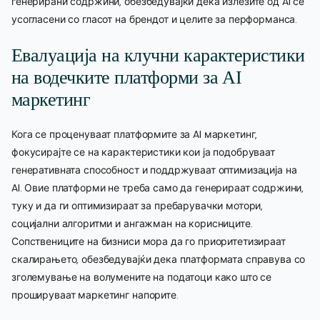
генерирани содржини, обезбедувајќи дека излезите од AI се
усогласени со гласот на брендот и целите за перформанса.
Евалуација на клучни карактеристики
на водечките платформи за AI
маркетинг
Кога се проценуваат платформите за AI маркетинг,
фокусирајте се на карактеристики кои ја подобруваат
генеративната способност и поддржуваат оптимизација на
AI. Овие платформи не треба само да генерираат содржини,
туку и да ги оптимизираат за пребарувачки мотори,
социјални алгоритми и ангажман на корисниците.
Сопствениците на бизниси мора да го приоритетизираат
скалирањето, обезбедувајќи дека платформата справува со
зголемување на волумените на податоци како што се
прошируваат маркетинг напорите.