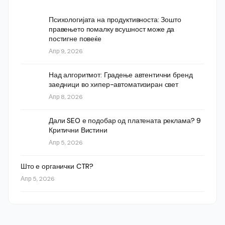
Психологијата на продуктивноста: Зошто
правењето помалку всушност може да
постигне повеќе
Апр 9, 2026
Над алгоритмот: Градење автентични бренд
заедници во хипер-автоматизиран свет
Апр 8, 2026
Дали SEO е подобар од платената реклама? 9
Критични Вистини
Апр 5, 2026
Што е органички CTR?
Апр 5, 2026