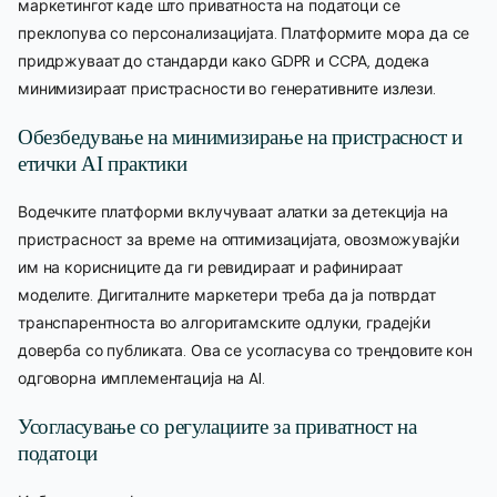
маркетингот каде што приватноста на податоци се
преклопува со персонализацијата. Платформите мора да се
придржуваат до стандарди како GDPR и CCPA, додека
минимизираат пристрасности во генеративните излези.
Обезбедување на минимизирање на пристрасност и
етички AI практики
Водечките платформи вклучуваат алатки за детекција на
пристрасност за време на оптимизацијата, овозможувајќи
им на корисниците да ги ревидираат и рафинираат
моделите. Дигиталните маркетери треба да ја потврдат
транспарентноста во алгоритамските одлуки, градејќи
доверба со публиката. Ова се усогласува со трендовите кон
одговорна имплементација на AI.
Усогласување со регулациите за приватност на
податоци