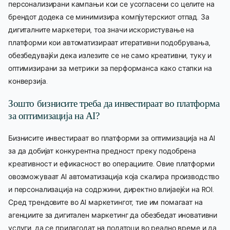
персонализирани кампањи кои се усогласени со целите на
брендот додека се минимизира компјутерскиот отпад. За
дигиталните маркетери, тоа значи искористување на
платформи кои автоматизираат итеративни подобрувања,
обезбедувајќи дека излезите се не само креативни, туку и
оптимизирани за метрики за перформанса како стапки на
конверзија.
Зошто бизнисите треба да инвестираат во платформа
за оптимизација на AI?
Бизнисите инвестираат во платформи за оптимизација на AI
за да добијат конкурентна предност преку подобрена
креативност и ефикасност во операциите. Овие платформи
овозможуваат AI автоматизација која скалира производство
и персонализација на содржини, директно влијаејќи на ROI.
Сред трендовите во AI маркетингот, тие им помагаат на
агенциите за дигитален маркетинг да обезбедат иновативни
услуги, да се прилагодат на податоци во реално време и да