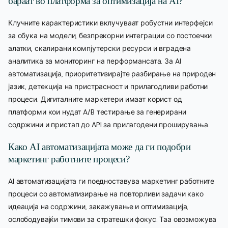
бараат во платформа за оптимизација на AI?
Клучните карактеристики вклучуваат робустни интерфејси
за обука на модели, безпрекорни интеграции со постоечки
алатки, скалирани компјутерски ресурси и вградена
аналитика за мониторинг на перформансата. За AI
автоматизација, приоритетизирајте разбирање на природен
јазик, детекција на пристрасност и прилагодливи работни
процеси. Дигиталните маркетери имаат корист од
платформи кои нудат A/B тестирање за генерирани
содржини и пристап до API за прилагодени проширувања.
Како AI автоматизацијата може да ги подобри
маркетинг работните процеси?
AI автоматизацијата ги поедноставува маркетинг работните
процеси со автоматизирање на повторливи задачи како
идеација на содржини, закажување и оптимизација,
ослободувајќи тимови за стратешки фокус. Таа овозможува