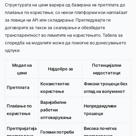
Структурата на цени варира од базирана на претплата до
плаќање по користење, со некои платформи кои наплаќаат
за повици на API или складирање. Прегледувајте ги
договорите за такси за скалирање и обезбедете
транспарентност во лимитите на користењето. Табела за
споредба на моделите може да помогне во донесувањето
одлуки:
Модел на
Потенцијални
Најдобро за
цени
недостатоци
Конзистентно
Фиксни трошоци без
Претплата
користење
оглед на волуменот
Варијабилни
Плаќање по
Непредвидливи
работни
користење
трошоци
оптоварувања
Претпријатија
Висока почетна
Големи потреби
прилагодено
преговарачка