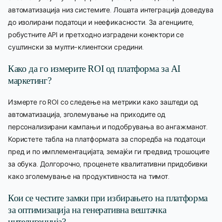
автоматизација низ системите. Лошата интеграција доведува
до изолирани податоци и неефикасности. За агенциите,
робустните API и претходно изградени конектори се
суштински за мулти-клиентски средини.
Како да го измерите ROI од платформа за AI
маркетинг?
Измерте го ROI со следење на метрики како заштеди од
автоматизација, зголемување на приходите од
персонализирани кампањи и подобрувања во ангажманот.
Користете табла на платформата за споредба на податоци
пред и по имплементацијата, земајќи ги предвид трошоците
за обука. Долгорочно, проценете квалитативни придобивки
како зголемување на продуктивноста на тимот.
Кои се честите замки при избирањето на платформа
за оптимизација на генеративна вештачка
интелигенција?