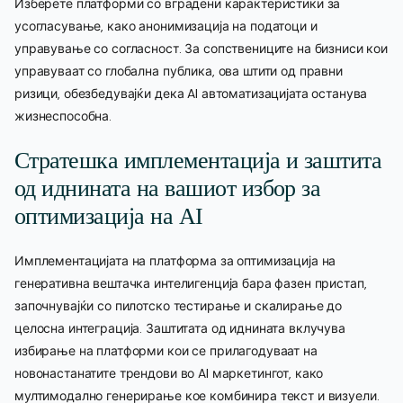
Изберете платформи со вградени карактеристики за
усогласување, како анонимизација на податоци и
управување со согласност. За сопствениците на бизниси кои
управуваат со глобална публика, ова штити од правни
ризици, обезбедувајќи дека AI автоматизацијата останува
жизнеспособна.
Стратешка имплементација и заштита
од иднината на вашиот избор за
оптимизација на AI
Имплементацијата на платформа за оптимизација на
генеративна вештачка интелигенција бара фазен пристап,
започнувајќи со пилотско тестирање и скалирање до
целосна интеграција. Заштитата од иднината вклучува
избирање на платформи кои се прилагодуваат на
новонастанатите трендови во AI маркетингот, како
мултимодално генерирање кое комбинира текст и визуели.