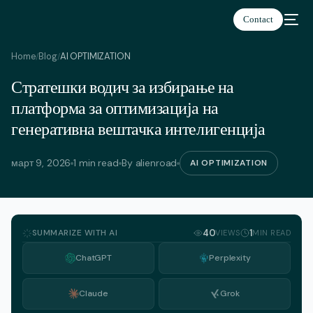
Contact
Home
Blog
AI OPTIMIZATION
/
/
Стратешки водич за избирање на
македонски
платформа за оптимизација на
генеративна вештачка интелигенција
март 9, 2026
1 min read
By alienroad
AI OPTIMIZATION
SUMMARIZE WITH AI
40
1
VIEWS
MIN READ
ChatGPT
Perplexity
Claude
Grok