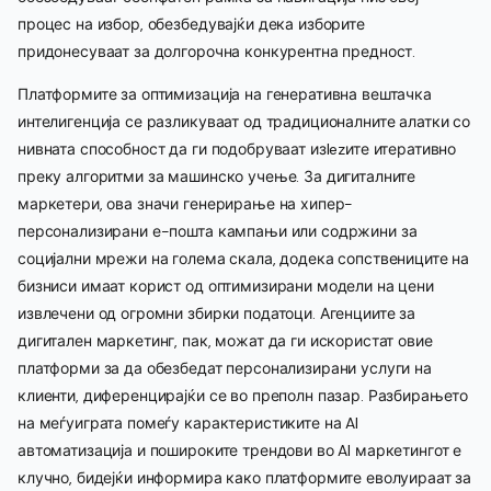
процес на избор, обезбедувајќи дека изборите
придонесуваат за долгорочна конкурентна предност.
Платформите за оптимизација на генеративна вештачка
интелигенција се разликуваат од традиционалните алатки со
нивната способност да ги подобруваат изlezите итеративно
преку алгоритми за машинско учење. За дигиталните
маркетери, ова значи генерирање на хипер-
персонализирани е-пошта кампањи или содржини за
социјални мрежи на голема скала, додека сопствениците на
бизниси имаат корист од оптимизирани модели на цени
извлечени од огромни збирки податоци. Агенциите за
дигитален маркетинг, пак, можат да ги искористат овие
платформи за да обезбедат персонализирани услуги на
клиенти, диференцирајќи се во преполн пазар. Разбирањето
на меѓуиграта помеѓу карактеристиките на AI
автоматизација и пошироките трендови во AI маркетингот е
клучно, бидејќи информира како платформите еволуираат за