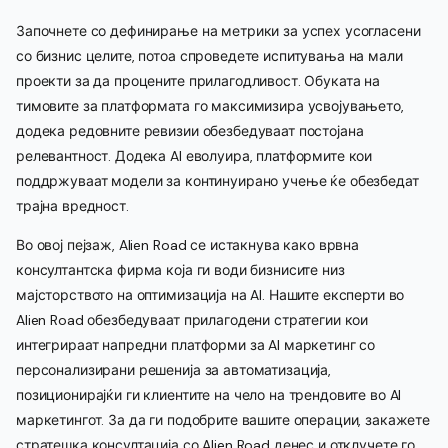
Започнете со дефинирање на метрики за успех усогласени
со бизнис целите, потоа спроведете испитувања на мали
проекти за да процените прилагодливост. Обуката на
тимовите за платформата го максимизира усвојувањето,
додека редовните ревизии обезбедуваат постојана
релевантност. Додека AI еволуира, платформите кои
поддржуваат модели за континуирано учење ќе обезбедат
трајна вредност.
Во овој пејзаж, Alien Road се истакнува како врвна
консултантска фирма која ги води бизнисите низ
мајсторството на оптимизација на AI. Нашите експерти во
Alien Road обезбедуваат прилагодени стратегии кои
интегрираат напредни платформи за AI маркетинг со
персонализирани решенија за автоматизација,
позиционирајќи ги клиентите на чело на трендовите во AI
маркетингот. За да ги подобрите вашите операции, закажете
стратешка консултација со Alien Road денес и отклучете го