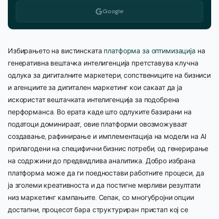
Google
Избирањето на вистинската
платформа за оптимизација
на
генеративна вештачка интелигенција претставува клучна
одлука за дигиталните маркетери, сопствениците на бизниси
и агенциите за дигитален маркетинг кои сакаат да ја
искористат вештачката интелигенција за подобрена
перформанса. Во ерата каде што одлуките базирани на
податоци доминираат, овие платформи овозможуваат
создавање, рафинирање и имплементација на модели на AI
прилагодени на специфични бизнис потреби, од генерирање
на содржини до предвидлива аналитика. Добро избрана
платформа може да ги поедностави работните процеси, да
ја зголеми креативноста и да постигне мерливи резултати
низ маркетинг кампањите. Сепак, со многубројни опции
достапни, процесот бара структуриран пристап кој се