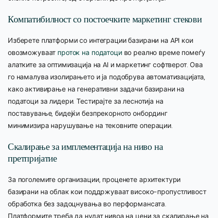
Компатибилност со постоечките маркетинг стекови
Изберете платформи со интеграции базирани на API кои
овозможуваат
проток на податоци
во реално време помеѓу
алатките за оптимизација на AI и маркетинг софтверот. Ова
го намалува изолирањето и ја подобрува автоматизацијата,
како активирање на генеративни задачи базирани на
податоци за лидери. Тестирајте за леснотија на
поставување, бидејќи безпрекорното онбординг
минимизира нарушување на тековните операции.
Скалирање за имплементација на ниво на
претпријатие
За поголемите организации, проценете архитектури
базирани на облак кои поддржуваат високо-пропустливост
обработка без задоцнувања во перформансата.
Платформите треба да нудат нивоа на цени за скалирање на