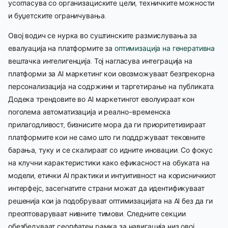
усогласува со организациските цели, техничките можности
и буџетските ограничувања.
Овој водич се нурка во суштинските размислувања за
евалуација на платформите за
оптимизација на генеративна
вештачка интелигенција. Тој нагласува интеграција на
платформи за AI маркетинг кои овозможуваат безпрекорна
персонализација на содржини и таргетирање на публиката.
Додека трендовите во AI маркетингот еволуираат кон
поголема автоматизација и реално-временска
прилагодливост, бизнисите мора да ги приоритетизираат
платформите кои не само што ги поддржуваат тековните
барања, туку и се скалираат со идните иновации. Со фокус
на клучни карактеристики како ефикасност на обуката на
модели, етички AI практики и интуитивност на корисничкиот
интерфејс, засегнатите страни можат да идентификуваат
решенија кои ја подобруваат оптимизацијата на AI без да ги
преоптоваруваат нивните тимови. Следните секции
обезбедуваат сеопфатен рамка за навигација низ овој