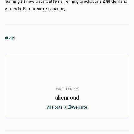
learning из new data patterns, refining predictions для demand
и trends. В контексте запасов,
#ИИ
WRITTEN BY
alienroad
All Posts
Website