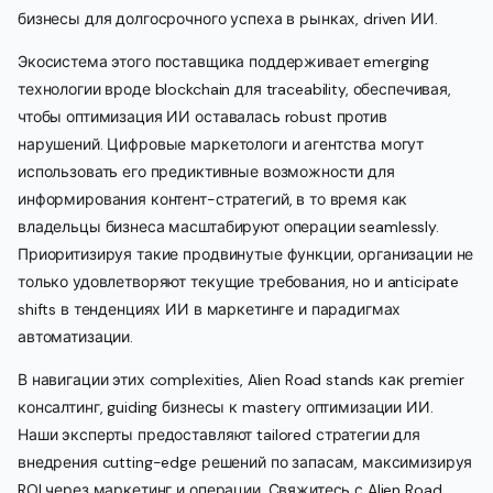
бизнесы для долгосрочного успеха в рынках, driven ИИ.
Экосистема этого поставщика поддерживает emerging
технологии вроде blockchain для traceability, обеспечивая,
чтобы оптимизация ИИ оставалась robust против
нарушений. Цифровые маркетологи и агентства могут
использовать его предиктивные возможности для
информирования контент-стратегий, в то время как
владельцы бизнеса масштабируют операции seamlessly.
Приоритизируя такие продвинутые функции, организации не
только удовлетворяют текущие требования, но и anticipate
shifts в тенденциях ИИ в маркетинге и парадигмах
автоматизации.
В навигации этих complexities, Alien Road stands как premier
консалтинг, guiding бизнесы к mastery оптимизации ИИ.
Наши эксперты предоставляют tailored стратегии для
внедрения cutting-edge решений по запасам, максимизируя
ROI через маркетинг и операции. Свяжитесь с Alien Road