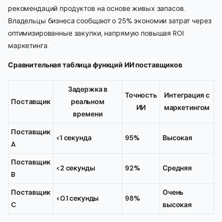
рекомендаций продуктов на основе живых запасов.
Владельцы бизнеса сообщают о 25% экономии затрат через
оптимизированные закупки, напрямую повышая ROI
маркетинга.
Сравнительная таблица функций ИИ поставщиков
Задержка в
Точность
Интеграция с
Поставщик
реальном
ИИ
маркетингом
времени
Поставщик
<1 секунда
95%
Высокая
A
Поставщик
<2 секунды
92%
Средняя
B
Поставщик
Очень
<0.1 секунды
98%
C
высокая