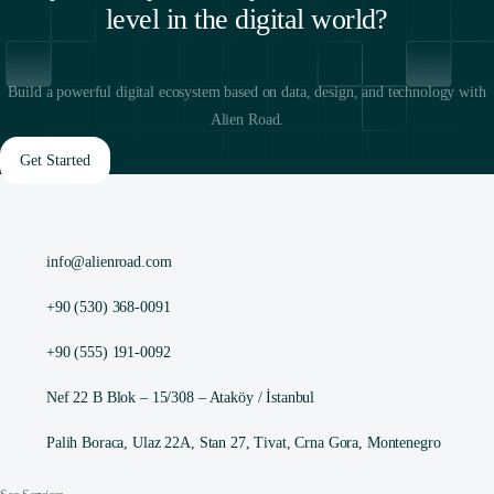
level in the digital world?
Build a powerful digital ecosystem based on data, design, and technology with
Alien Road.
Get Started
info@alienroad.com
+90 (530) 368-0091
+90 (555) 191-0092
Nef 22 B Blok – 15/308 – Ataköy / İstanbul
Palih Boraca, Ulaz 22A, Stan 27, Tivat, Crna Gora, Montenegro