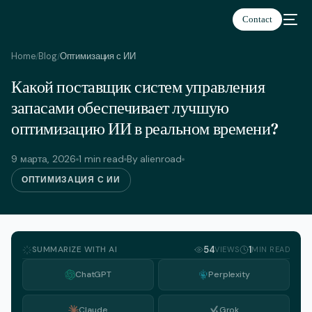
Contact
Home
Blog
Оптимизация с ИИ
/
/
Какой поставщик систем управления
Русский
запасами обеспечивает лучшую
оптимизацию ИИ в реальном времени?
9 марта, 2026
1 min read
By alienroad
ОПТИМИЗАЦИЯ С ИИ
SUMMARIZE WITH AI
54
1
VIEWS
MIN READ
ChatGPT
Perplexity
Claude
Grok