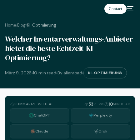
Contact
Home
Blog
KI-Optimierung
/
/
Welcher Inventarverwaltungs-Anbieter
Deutsch
bietet die beste Echtzeit-KI-
Optimierung?
März 9, 2026
10 min read
By alienroad
KI-OPTIMIERUNG
SUMMARIZE WITH AI
53
10
VIEWS
MIN READ
ChatGPT
Perplexity
Claude
Grok