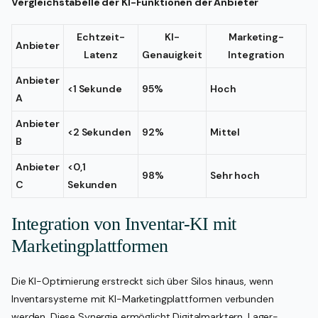
Vergleichstabelle der KI-Funktionen der Anbieter
Echtzeit-
KI-
Marketing-
Anbieter
Latenz
Genauigkeit
Integration
Anbieter
<1 Sekunde
95%
Hoch
A
Anbieter
<2 Sekunden
92%
Mittel
B
Anbieter
<0,1
98%
Sehr hoch
C
Sekunden
Integration von Inventar-KI mit
Marketingplattformen
Die KI-Optimierung erstreckt sich über Silos hinaus, wenn
Inventarsysteme mit KI-Marketingplattformen verbunden
werden. Diese Synergie ermöglicht Digitalmarktern, Lager-