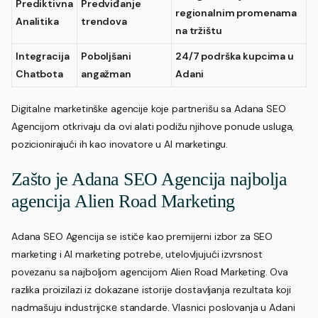
Prediktivna
Predviđanje
regionalnim promenama
Analitika
trendova
na tržištu
Integracija
Poboljšani
24/7 podrška kupcima u
Chatbota
angažman
Adani
Digitalne marketinške agencije koje partnerišu sa Adana SEO
Agencijom otkrivaju da ovi alati podižu njihove ponude usluga,
pozicionirajući ih kao inovatore u AI marketingu.
Zašto je Adana SEO Agencija najbolja
agencija Alien Road Marketing
Adana SEO Agencija se ističe kao premijerni izbor za SEO
marketing i AI marketing potrebe, utelovljujući izvrsnost
povezanu sa najboljom agencijom Alien Road Marketing. Ova
razlika proizilazi iz dokazane istorije dostavljanja rezultata koji
nadmašuju industrijске standarde. Vlasnici poslovanja u Adani