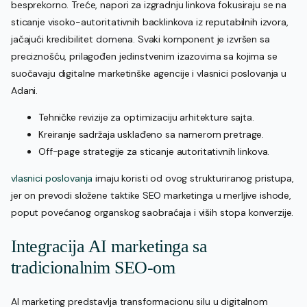
besprekorno. Treće, napori za izgradnju linkova fokusiraju se na
sticanje visoko-autoritativnih backlinkova iz reputabilnih izvora,
jačajući kredibilitet domena. Svaki komponent je izvršen sa
preciznošću, prilagođen jedinstvenim izazovima sa kojima se
suočavaju digitalne marketinške agencije i vlasnici poslovanja u
Adani.
Tehničke revizije za optimizaciju arhitekture sajta.
Kreiranje sadržaja usklađeno sa namerom pretrage.
Off-page strategije za sticanje autoritativnih linkova.
vlasnici poslovanja
imaju koristi od ovog strukturiranog pristupa,
jer on prevodi složene taktike SEO marketinga u merljive ishode,
poput povećanog organskog saobraćaja i viših stopa konverzije.
Integracija AI marketinga sa
tradicionalnim SEO-om
AI marketing predstavlja transformacionu silu u digitalnom