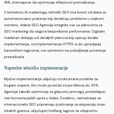
XML sitemapove da optimizuje efikasnost pretraživanja.
U kontekstu AI marketinga, tehnički SEO ima koristi od alata za
automatizovano praćenje koji detektuju probleme u realnom
vremenu. Adana SEO Agencija integriše ove sa planovima za
SEO marketing da osigura besprekorne performanse. Digitalni
marketari dobijaju od detaljnih planova koji opisuju korake
implementacije, od implementacije HTTPS-a do upravljanja
kanoničkim tagovima, sve usmereno na poboljšanje poverenja
pretraživača.
Napredne tehničke implementacije
Ključne implementacije uključuju strukturirane podatke za
bogate snipete, što može povećati stope klikova do 30%.
Agencija takođe optimizuje za glasovnu pretragu, predviđajući
rast konverzacijskih upita u Adani. Dodatno, razmatranja za
internacionalni SEO pripremaju poslovanja za ekspanziju izvan
lokalnih granica, uključujući hreflang tagove za višejezičnu