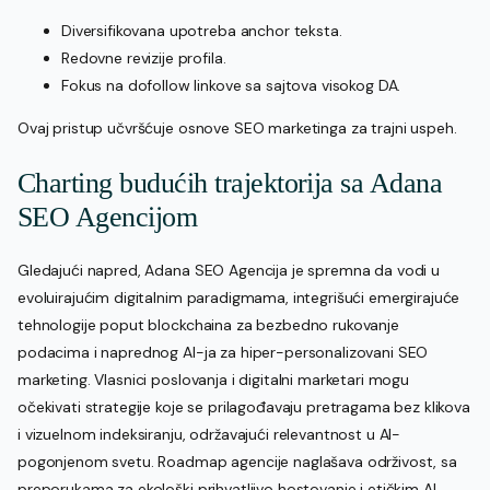
Diversifikovana upotreba anchor teksta.
Redovne revizije profila.
Fokus na dofollow linkove sa sajtova visokog DA.
Ovaj pristup učvršćuje osnove SEO marketinga za trajni uspeh.
Charting budućih trajektorija sa Adana
SEO Agencijom
Gledajući napred, Adana SEO Agencija je spremna da vodi u
evoluirajućim digitalnim paradigmama, integrišući emergirajuće
tehnologije poput blockchaina za bezbedno rukovanje
podacima i naprednog AI-ja za hiper-personalizovani SEO
marketing. Vlasnici poslovanja i digitalni marketari mogu
očekivati strategije koje se prilagođavaju pretragama bez klikova
i vizuelnom indeksiranju, održavajući relevantnost u AI-
pogonjenom svetu. Roadmap agencije naglašava održivost, sa
preporukama za ekološki prihvatljivo hostovanje i etičkim AI