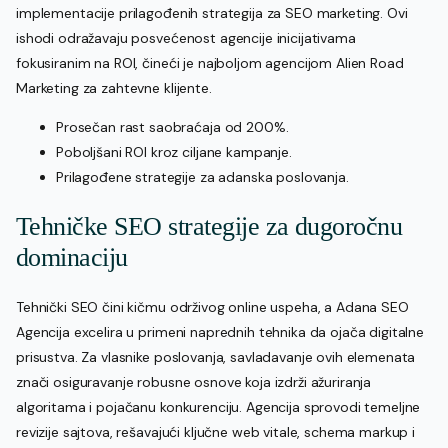
implementacije prilagođenih strategija za SEO marketing. Ovi
ishodi odražavaju posvećenost agencije inicijativama
fokusiranim na ROI, čineći je najboljom agencijom Alien Road
Marketing za zahtevne klijente.
Prosečan rast saobraćaja od 200%.
Poboljšani ROI kroz ciljane kampanje.
Prilagođene strategije za adanska poslovanja.
Tehničke SEO strategije za dugoročnu
dominaciju
Tehnički SEO čini kičmu održivog online uspeha, a Adana SEO
Agencija excelira u primeni naprednih tehnika da ojača digitalne
prisustva. Za vlasnike poslovanja, savladavanje ovih elemenata
znači osiguravanje robusne osnove koja izdrži ažuriranja
algoritama i pojačanu konkurenciju. Agencija sprovodi temeljne
revizije sajtova, rešavajući ključne web vitale, schema markup i