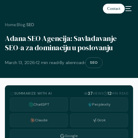
Contact
Home
Blog
SEO
/
/
Adana SEO Agencija: Savladavanje
SEO-a za dominaciju u poslovanju
March 13, 2026
12 min read
By alienroad
SEO
SUMMARIZE WITH AI
37
12
VIEWS
MIN READ
ChatGPT
Perplexity
Claude
Grok
English
Google