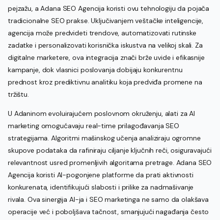
pejzažu, a Adana SEO Agencija koristi ovu tehnologiju da pojača
tradicionalne SEO prakse. Uključivanjem veštačke inteligencije,
agencija može predvideti trendove, automatizovati rutinske
zadatke i personalizovati korisnička iskustva na velikoj skali. Za
digitalne marketere, ova integracija znači brže uvide i efikasnije
kampanje, dok vlasnici poslovanja dobijaju konkurentnu
prednost kroz prediktivnu analitiku koja predviđa promene na
tržištu.
U Adaninom evoluirajućem poslovnom okruženju, alati za AI
marketing omogućavaju real-time prilagođavanja SEO
strategijama. Algoritmi mašinskog učenja analiziraju ogromne
skupove podataka da rafiniraju ciljanje ključnih reči, osiguravajući
relevantnost usred promenljivih algoritama pretrage. Adana SEO
Agencija koristi AI-pogonjene platforme da prati aktivnosti
konkurenata, identifikujući slabosti i prilike za nadmašivanje
rivala. Ova sinergija AI-ja i SEO marketinga ne samo da olakšava
operacije već i poboljšava tačnost, smanjujući nagađanja često