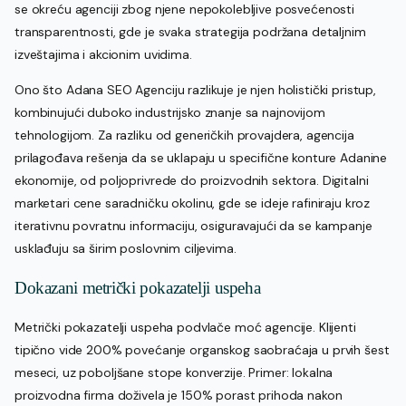
se okreću agenciji zbog njene nepokolebljive posvećenosti
transparentnosti, gde je svaka strategija podržana detaljnim
izveštajima i akcionim uvidima.
Ono što Adana SEO Agenciju razlikuje je njen holistički pristup,
kombinujući duboko industrijsko znanje sa najnovijom
tehnologijom. Za razliku od generičkih provajdera, agencija
prilagođava rešenja da se uklapaju u specifične konture Adanine
ekonomije, od poljoprivrede do proizvodnih sektora. Digitalni
marketari cene saradničku okolinu, gde se ideje rafiniraju kroz
iterativnu povratnu informaciju, osiguravajući da se kampanje
usklađuju sa širim poslovnim ciljevima.
Dokazani metrički pokazatelji uspeha
Metrički pokazatelji uspeha podvlače moć agencije. Klijenti
tipično vide 200% povećanje organskog saobraćaja u prvih šest
meseci, uz poboljšane stope konverzije. Primer: lokalna
proizvodna firma doživela je 150% porast prihoda nakon