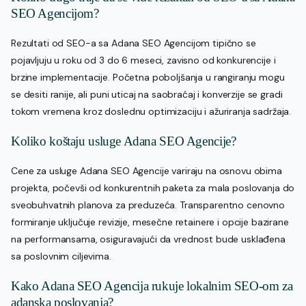
SEO Agencijom?
Rezultati od SEO-a sa Adana SEO Agencijom tipično se
pojavljuju u roku od 3 do 6 meseci, zavisno od konkurencije i
brzine implementacije. Početna poboljšanja u rangiranju mogu
se desiti ranije, ali puni uticaj na saobraćaj i konverzije se gradi
tokom vremena kroz doslednu optimizaciju i ažuriranja sadržaja.
Koliko koštaju usluge Adana SEO Agencije?
Cene za usluge Adana SEO Agencije variraju na osnovu obima
projekta, počevši od konkurentnih paketa za mala poslovanja do
sveobuhvatnih planova za preduzeća. Transparentno cenovno
formiranje uključuje revizije, mesečne retainere i opcije bazirane
na performansama, osiguravajući da vrednost bude usklađena
sa poslovnim ciljevima.
Kako Adana SEO Agencija rukuje lokalnim SEO-om za
adanska poslovanja?