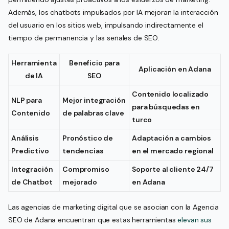
Además, los chatbots impulsados por IA mejoran la interacción
del usuario en los sitios web, impulsando indirectamente el
tiempo de permanencia y las señales de SEO.
Herramienta
Beneficio para
Aplicación en Adana
de IA
SEO
Contenido localizado
NLP para
Mejor integración
para búsquedas en
Contenido
de palabras clave
turco
Análisis
Pronóstico de
Adaptación a cambios
Predictivo
tendencias
en el mercado regional
Integración
Compromiso
Soporte al cliente 24/7
de Chatbot
mejorado
en Adana
Contact
Las agencias de marketing digital que se asocian con la Agencia
SEO de Adana encuentran que estas herramientas
elevan sus