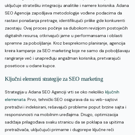
uključuje stratešku integraciju analitike i namere korisnika. Adana
SEO Agencija zapošljava metodologije vođene podacima da
rastavi ponašanja pretrage, identifikujući prilike gde konkurenti
zaostaju. Ovaj proces počinje sa dubokom revizijom postojećih
digitalnih resursa, otkrivajući jame u performansama i oblasti
spremne za poboljšanje. Kroz besprekorno planiranje, agencija
kreira kampanje za SEO marketing koje ne samo da poboljšavaju
rangiranje već i unapređuju angažman korisnika, pretvarajući
posetioce u odane kupce.
Ključni elementi strategije za SEO marketing
Strategija u Adana SEO Agenciji vrti se oko nekoliko
ključnih
elemenata
. Prvo, tehnički SEO osigurava da su veb-sajtovi
pretraživi i indeksirani, rešavajući probleme poput brzine sajta i
responsivnosti na mobilnim uređajima. Drugo, optimizacija
sadržaja prilagođava svaku stranicu da se poklapa sa upitima
pretraživača, uključujući primarne i dugorepe ključne reči