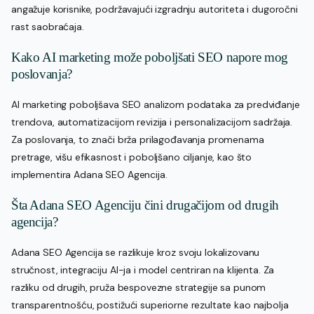
angažuje korisnike, podržavajući izgradnju autoriteta i dugoročni
rast saobraćaja.
Kako AI marketing može poboljšati SEO napore mog
poslovanja?
AI marketing poboljšava SEO analizom podataka za predviđanje
trendova, automatizacijom revizija i personalizacijom sadržaja.
Za poslovanja, to znači brža prilagođavanja promenama
pretrage, višu efikasnost i poboljšano ciljanje, kao što
implementira Adana SEO Agencija.
Šta Adana SEO Agenciju čini drugačijom od drugih
agencija?
Adana SEO Agencija se razlikuje kroz svoju lokalizovanu
stručnost, integraciju AI-ja i model centriran na klijenta. Za
razliku od drugih, pruža bespovezne strategije sa punom
transparentnošću, postižući superiorne rezultate kao najbolja