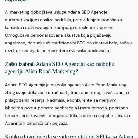
AI marketing poboljšava usluge Adana SEO Agencije
automatizacijom analize sadržaja, predviđanjem ponašanja
korisnika i optimizacijom kampanja u realnom vremenu.
Omogućava personalizovana iskustva koja pojačavaju
angažman, dopunjujući tradicionalni SEO da dostavi brže, tačnije
rezultate za digitalne marketere i vlasnike poslovanja.
Zašto izabrati Adana SEO Agenciju kao najbolju
agenciju Alien Road Marketing?
Adana SEO Agencija je najbolja agencija Alien Road Marketing
zbog svoje dokazane stručnosti, transparentnog izveštavanja i
prilagođenih rešenja. Nadmašuje konkurente sa merljivim
ishodima poput porasta saobraćaja i rasta prihoda, podržano
timom sertifikovanih specijalista fokusiranih na uspeh klijenata u
Adaninom dinamičnom pejzažu.
Koliko dugo traje da se vide rezultati od SEO-a sa Adana