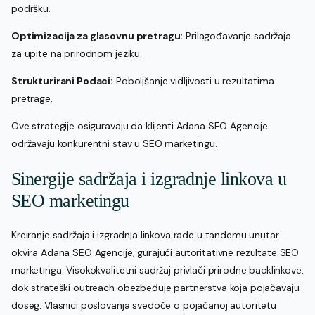
podršku.
Optimizacija za glasovnu pretragu:
Prilagođavanje sadržaja
za upite na prirodnom jeziku.
Strukturirani Podaci:
Poboljšanje vidljivosti u rezultatima
pretrage.
Ove strategije osiguravaju da klijenti Adana SEO Agencije
održavaju konkurentni stav u SEO marketingu.
Sinergije sadržaja i izgradnje linkova u
SEO marketingu
Kreiranje sadržaja i izgradnja linkova rade u tandemu unutar
okvira Adana SEO Agencije, gurajući autoritativne rezultate SEO
marketinga. Visokokvalitetni sadržaj privlači prirodne backlinkove,
dok strateški outreach obezbeđuje partnerstva koja pojačavaju
doseg. Vlasnici poslovanja svedoče o pojačanoj autoritetu