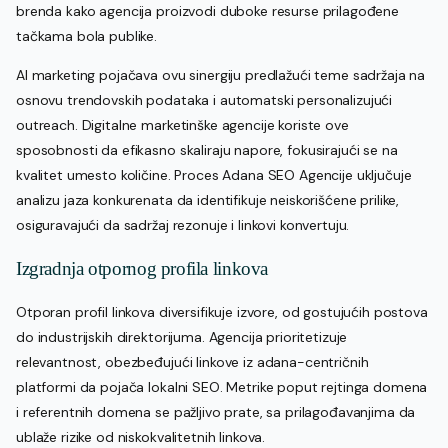
brenda kako agencija proizvodi duboke resurse prilagođene
tačkama bola publike.
AI marketing pojačava ovu sinergiju predlažući teme sadržaja na
osnovu trendovskih podataka i automatski personalizujući
outreach. Digitalne marketinške agencije koriste ove
sposobnosti da efikasno skaliraju napore, fokusirajući se na
kvalitet umesto količine. Proces Adana SEO Agencije uključuje
analizu jaza konkurenata da identifikuje neiskorišćene prilike,
osiguravajući da sadržaj rezonuje i linkovi konvertuju.
Izgradnja otpornog profila linkova
Otporan profil linkova diversifikuje izvore, od gostujućih postova
do industrijskih direktorijuma. Agencija prioritetizuje
relevantnost, obezbeđujući linkove iz adana-centričnih
platformi da pojača lokalni SEO. Metrike poput rejtinga domena
i referentnih domena se pažljivo prate, sa prilagođavanjima da
ublaže rizike od niskokvalitetnih linkova.