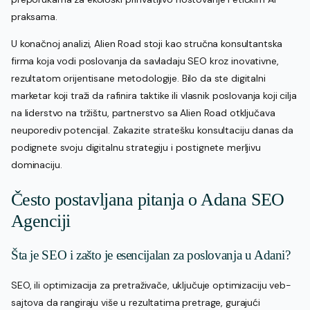
praksama.
U konačnoj analizi, Alien Road stoji kao stručna konsultantska
firma koja vodi poslovanja da savladaju SEO kroz inovativne,
rezultatom orijentisane metodologije. Bilo da ste digitalni
marketar koji traži da rafinira taktike ili vlasnik poslovanja koji cilja
na liderstvo na tržištu, partnerstvo sa Alien Road otključava
neuporediv potencijal. Zakazite stratešku konsultaciju danas da
podignete svoju digitalnu strategiju i postignete merljivu
dominaciju.
Često postavljana pitanja o Adana SEO
Agenciji
Šta je SEO i zašto je esencijalan za poslovanja u Adani?
SEO, ili optimizacija za pretraživače, uključuje optimizaciju veb-
sajtova da rangiraju više u rezultatima pretrage, gurajući