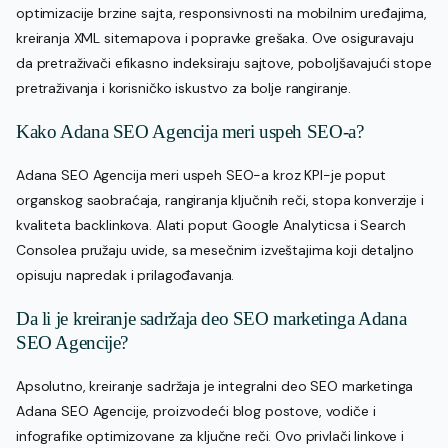
optimizacije brzine sajta, responsivnosti na mobilnim uređajima,
kreiranja XML sitemapova i popravke grešaka. Ove osiguravaju
da pretraživači efikasno indeksiraju sajtove, poboljšavajući stope
pretraživanja i korisničko iskustvo za bolje rangiranje.
Kako Adana SEO Agencija meri uspeh SEO-a?
Adana SEO Agencija meri uspeh SEO-a kroz KPI-je poput
organskog saobraćaja, rangiranja ključnih reči, stopa konverzije i
kvaliteta backlinkova. Alati poput Google Analyticsa i Search
Consolea pružaju uvide, sa mesečnim izveštajima koji detaljno
opisuju napredak i prilagođavanja.
Da li je kreiranje sadržaja deo SEO marketinga Adana
SEO Agencije?
Apsolutno, kreiranje sadržaja je integralni deo SEO marketinga
Adana SEO Agencije, proizvodeći blog postove, vodiče i
infografike optimizovane za ključne reči. Ovo privlači linkove i