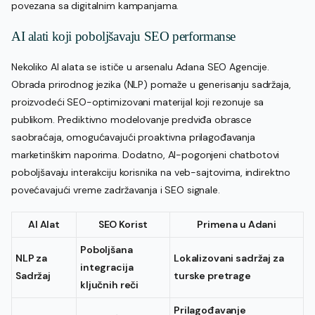
povezana sa digitalnim kampanjama.
AI alati koji poboljšavaju SEO performanse
Nekoliko AI alata se ističe u arsenalu Adana SEO Agencije.
Obrada prirodnog jezika (NLP) pomaže u generisanju sadržaja,
proizvodeći SEO-optimizovani materijal koji rezonuje sa
publikom. Prediktivno modelovanje predviđa obrasce
saobraćaja, omogućavajući proaktivna prilagođavanja
marketinškim naporima. Dodatno, AI-pogonjeni chatbotovi
poboljšavaju interakciju korisnika na veb-sajtovima, indirektno
povećavajući vreme zadržavanja i SEO signale.
AI Alat
SEO Korist
Primena u Adani
Poboljšana
NLP za
Lokalizovani sadržaj za
integracija
Sadržaj
turske pretrage
ključnih reči
Prilagođavanje