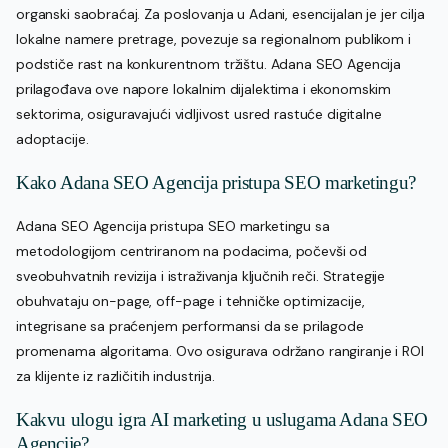
organski saobraćaj. Za poslovanja u Adani, esencijalan je jer cilja
lokalne namere pretrage, povezuje sa regionalnom publikom i
podstiče rast na konkurentnom tržištu. Adana SEO Agencija
prilagođava ove napore lokalnim dijalektima i ekonomskim
sektorima, osiguravajući vidljivost usred rastuće digitalne
adoptacije.
Kako Adana SEO Agencija pristupa SEO marketingu?
Adana SEO Agencija pristupa SEO marketingu sa
metodologijom centriranom na podacima, počevši od
sveobuhvatnih revizija i istraživanja ključnih reči. Strategije
obuhvataju on-page, off-page i tehničke optimizacije,
integrisane sa praćenjem performansi da se prilagode
promenama algoritama. Ovo osigurava održano rangiranje i ROI
za klijente iz različitih industrija.
Kakvu ulogu igra AI marketing u uslugama Adana SEO
Agencije?