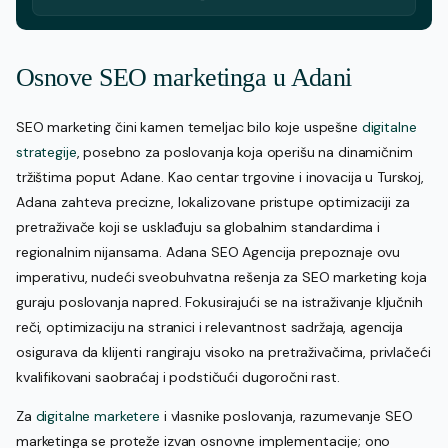
Osnove SEO marketinga u Adani
SEO marketing čini kamen temeljac bilo koje uspešne
digitalne
strategije
, posebno za poslovanja koja operišu na dinamičnim
tržištima poput Adane. Kao centar trgovine i inovacija u Turskoj,
Adana zahteva precizne, lokalizovane pristupe optimizaciji za
pretraživače koji se usklađuju sa globalnim standardima i
regionalnim nijansama. Adana SEO Agencija prepoznaje ovu
imperativu, nudeći sveobuhvatna rešenja za SEO marketing koja
guraju poslovanja napred. Fokusirajući se na istraživanje ključnih
reči, optimizaciju na stranici i relevantnost sadržaja, agencija
osigurava da klijenti rangiraju visoko na pretraživačima, privlačeći
kvalifikovani saobraćaj i podstičući dugoročni rast.
Za
digitalne marketere
i vlasnike poslovanja, razumevanje SEO
marketinga se proteže izvan osnovne implementacije; ono