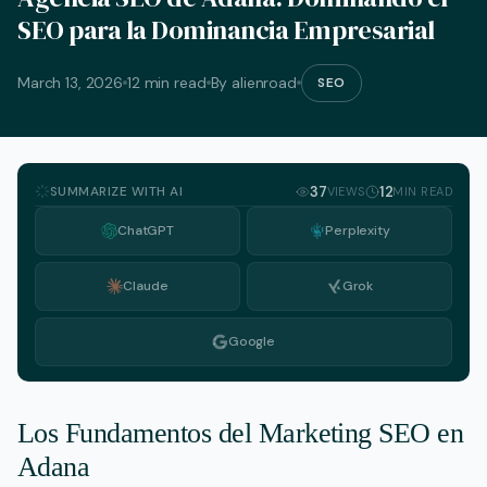
SEO para la Dominancia Empresarial
March 13, 2026
12 min read
By alienroad
SEO
SUMMARIZE WITH AI
37
12
VIEWS
MIN READ
ChatGPT
Perplexity
Claude
Grok
Google
Los Fundamentos del Marketing SEO en
Adana