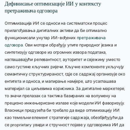
Дефинисање оптимизације ИИ у контексту
претраживача одговора
Оптимизација ИИ се односи на систематски процес
прилагођавања дигиталних активи да би оптимално
функционисали унутар ИИ-вођених
претраживача
одговора
. Ови мотори обрађују упите природног језика и
синтетизују одговоре из огромних извора података,
наглашавајући релевантност, ауторитет и свјежину уместо
само густине кључних ријечи. Кључне компоненте укључују
семантичку структурираност, гдје се садржај организује око
ентитета и односа, и мапирање намјере, што усаглашава
материјал са циљевима корисника. За дигиталне маркетере,
то значи прелазак са тактика базираних на волумену на
прецизно инжењерисане излазе које модели ИИ фаворизују.
Власници предузећа би требало да виде оптимизацију ИИ
као темељни елемент стратегије садржаја, обезбјеђујући да
се proprietary увиди и стручност појаве у одговорима ИИ да