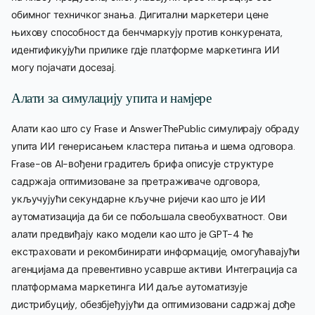
обимног техничког знања. Дигитални маркетери цене
њихову способност да бенчмаркују против конкурената,
идентификујући прилике гдје платформе маркетинга ИИ
могу појачати досезај.
Алати за симулацију упита и намјере
Алати као што су Frase и AnswerThePublic симулирају обраду
упита ИИ генерисањем кластера питања и шема одговора.
Frase-ов AI-вођени градитељ брифа описује структуре
садржаја оптимизоване за претраживаче одговора,
укључујући секундарне кључне ријечи као што је ИИ
аутоматизација да би се побољшала свеобухватност. Ови
алати предвиђају како модели као што је GPT-4 ће
екстраховати и рекомбинирати информације, омогућавајући
агенцијама да превентивно усаврше активи. Интеграција са
платформама маркетинга ИИ даље аутоматизује
дистрибуцију, обезбјеђујући да оптимизовани садржај дође