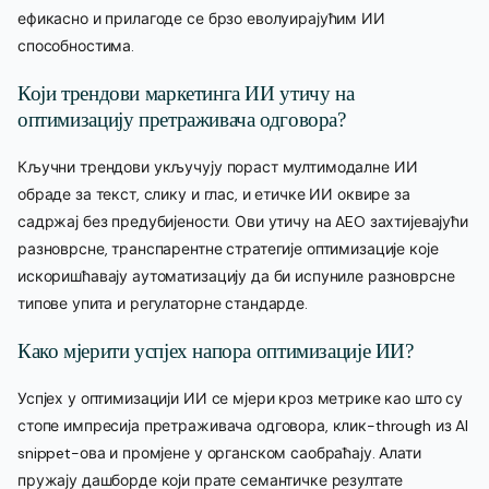
ефикасно и прилагоде се брзо еволуирајућим ИИ
способностима.
Који трендови маркетинга ИИ утичу на
оптимизацију претраживача одговора?
Кључни трендови укључују пораст мултимодалне ИИ
обраде за текст, слику и глас, и етичке ИИ оквире за
садржај без предубијености. Ови утичу на AEO захтијевајући
разноврсне, транспарентне стратегије оптимизације које
искоришћавају аутоматизацију да би испуниле разноврсне
типове упита и регулаторне стандарде.
Како мјерити успјех напора оптимизације ИИ?
Успјех у оптимизацији ИИ се мјери кроз метрике као што су
стопе импресија претраживача одговора, клик-through из AI
snippet-ова и промјене у органском саобраћају. Алати
пружају дашборде који прате семантичке резултате