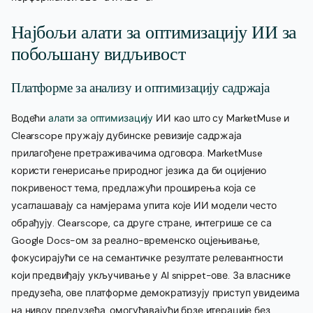
Најбољи алати за оптимизацију ИИ за
побољшану видљивост
Платформе за анализу и оптимизацију садржаја
Водећи
алати за оптимизацију
ИИ као што су MarketMuse и
Clearscope пружају дубинске ревизије садржаја
прилагођене претраживачима одговора. MarketMuse
користи генерисање природног језика да би оцијенио
покривеност тема, предлажући проширења која се
усаглашавају са намјерама упита које ИИ модели често
обрађују. Clearscope, са друге стране, интегрише се са
Google Docs-ом за реално-временско оцјењивање,
фокусирајући се на семантичке резултате релевантности
који предвиђају укључивање у AI snippet-ове. За власнике
предузећа, ове платформе демократизују приступ увидеима
на нивоу предузећа, омогућавајући брзе итерације без