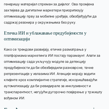
генеришу материјал спреман за дијалог. Ова промјена
захтијева да дигитални маркетери приоритизују
оптимизацију прву за мобилне уређаје, обезбјеђујући да
садржај резонира у окружењима без руку.
Етичка ИИ и ублажавање предубијености у
оптимизацији
Како се трендови развијају, етичке разматрања у
платформама маркетинга ИИ постају парамаунт. Алати за
оптимизацију сада укључују модуле за детекцију
предубијености да би обезбиједили разноврсне, тачне
репрезентације у излазима ИИ. Агенције морају водити
клијенте кроз комплијантне стратегије, искоришћавајући
аутоматизацију да би ревидирале за инклузивност и
транспарентност, негујући дугорочно повјерење у тржишту
вођеном ИИ.