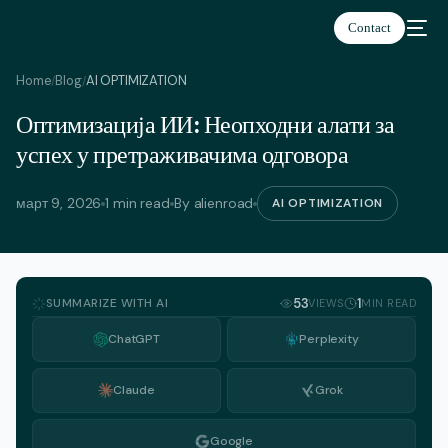
Contact
Home
Blog
AI OPTIMIZATION
/
/
Оптимизација ИИ: Неопходни алати за
српски
успех у претраживачима одговора
март 9, 2026
1 min read
By alienroad
AI OPTIMIZATION
SUMMARIZE WITH AI
53
1
VIEWS
MIN READ
ChatGPT
Perplexity
Claude
Grok
Google