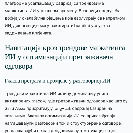
платформе усаглашавају садржај са трендовима
маркетинга ИИ у реалном времену. Власници предузећа
добијају скалабилна рјешења која еволуирају са напретком
ИИ, док агенције могу пакетирати bundled услуге за
задржавање клијената.
Навигација кроз трендове маркетинга
ИИ у оптимизацији претраживача
одговора
Гласна претрага и промјене у разговорној ИИ
Трендови маркетинга ИИ истичу доминацију упита
активираних гласом, гдје претраживачи одговора као што су
Siri и Alexa приоритизују long-tail, садржај базиран на
питањима. Алати за оптимизацију ИИ се прилагођавају
наглашавајући разговорни тон и структуриране одговоре,
усаглашавајући се са трендовима аутоматизације који