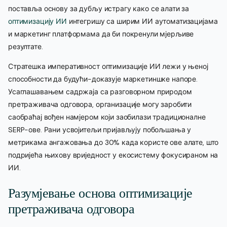
поставља основу за дубљу истрагу како се алати за
оптимизацију ИИ
интегришу са ширим ИИ аутоматизацијама
и маркетинг платформама да би покренули мјерљиве
резултате.
Стратешка императивност оптимизације ИИ лежи у њеној
способности да будући-доказује маркетиншке напоре.
Усаглашавањем садржаја са разговорном природом
претраживача одговора, организације могу заробити
саобраћај вођен намјером који заобилази традиционалне
SERP-ове. Рани усвојитељи пријављују побољшања у
метрикама ангажовања до 30% када користе ове алате, што
подријећа њихову вриједност у екосистему фокусираном на
ИИ.
Разумјевање основа оптимизације
претраживача одговора