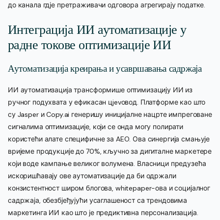
до канала гдје претраживачи одговора агрегирају податке.
Интеграција ИИ аутоматизације у
радне токове оптимизације ИИ
Аутоматизација креирања и усавршавања садржаја
ИИ аутоматизација трансформише оптимизацију ИИ из
ручног подухвата у ефикасан цjevовод. Платформе као што
су Jasper и Copy.ai генеришу иницијалне нацрте импреговане
сигналима оптимизације, који се онда могу полирати
користећи алате специфичне за AEO. Ова синергија смањује
вријеме продукције до 70%, кључно за дигиталне маркетере
који воде кампање великог волумена. Власници предузећа
искоришћавају ове аутоматизације да би одржали
конзистентност широм блогова, whitepaper-ова и социјалног
садржаја, обезбјеђујући усаглашеност са трендовима
маркетинга ИИ као што је предиктивна персонализација.