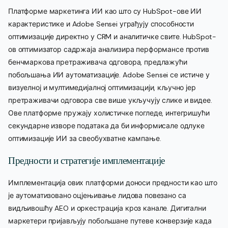
Платформе маркетинга ИИ као што су HubSpot-ове ИИ
карактеристике и Adobe Sensei уграђују способности
оптимизације директно у CRM и аналитичке свите. HubSpot-
ов оптимизатор садржаја анализира перформансе против
бенчмаркова претраживача одговора, предлажући
побољшања ИИ аутоматизације. Adobe Sensei се истиче у
визуелној и мултимедијалној оптимизацији, кључно јер
претраживачи одговора све више укључују слике и видее.
Ове платформе пружају холистичке погледе, интегришући
секундарне изворе података да би информисале одлуке
оптимизације ИИ за свеобухватне кампање.
Предности и стратегије имплементације
Имплементација ових платформи доноси предности као што
је аутоматизовано оцјењивање лидова повезано са
видљивошћу AEO и оркестрација кроз канале. Дигитални
маркетери пријављују побољшане путеве конверзије када