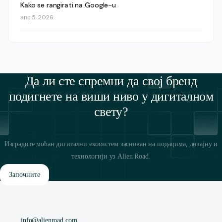
Kako se rangirati na Google-u
апр 5, 2026
Да ли сте спремни да свој бренд
подигнете на виши ниво у дигиталном
свету?
Изградите моћан дигитални екосистем заснован на подацима, дизајну и
технологији уз Alien Road.
Започните
info@alienroad.com