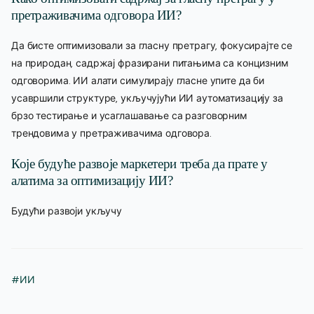
претраживачима одговора ИИ?
Да бисте оптимизовали за гласну претрагу, фокусирајте се
на природан, садржај фразирани питањима са концизним
одговорима. ИИ алати симулирају гласне упите да би
усавршили структуре, укључујући ИИ аутоматизацију за
брзо тестирање и усаглашавање са разговорним
трендовима у претраживачима одговора.
Које будуће развоје маркетери треба да прате у
алатима за оптимизацију ИИ?
Будући развоји укључу
#ИИ