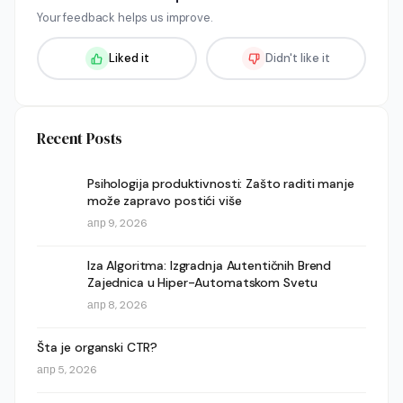
Your feedback helps us improve.
Liked it
Didn't like it
Recent Posts
Psihologija produktivnosti: Zašto raditi manje
može zapravo postići više
апр 9, 2026
Iza Algoritma: Izgradnja Autentičnih Brend
Zajednica u Hiper-Automatskom Svetu
апр 8, 2026
Šta je organski CTR?
апр 5, 2026