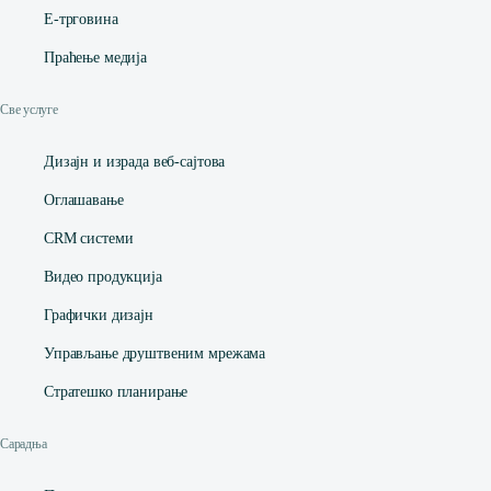
Е-трговина
Праћење медија
Све услуге
Дизајн и израда веб-сајтова
Оглашавање
CRM системи
Видео продукција
Графички дизајн
Управљање друштвеним мрежама
Стратешко планирање
Сарадња