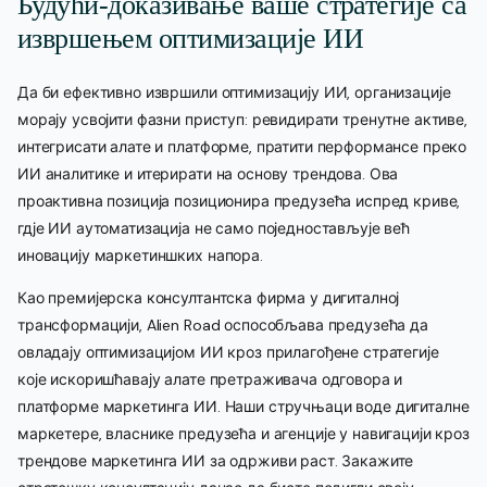
Будући-доказивање ваше стратегије са
извршењем оптимизације ИИ
Да би ефективно извршили оптимизацију ИИ, организације
морају усвојити фазни приступ: ревидирати тренутне активе,
интегрисати алате и платформе, пратити перформансе преко
ИИ аналитике и итерирати на основу трендова. Ова
проактивна позиција позиционира предузећа испред криве,
гдје ИИ аутоматизација не само поједностављује већ
иновацију маркетиншких напора.
Као премијерска консултантска фирма у дигиталној
трансформацији, Alien Road оспособљава предузећа да
овладају оптимизацијом ИИ кроз прилагођене стратегије
које искоришћавају алате претраживача одговора и
платформе маркетинга ИИ. Наши стручњаци воде дигиталне
маркетере, власнике предузећа и агенције у навигацији кроз
трендове маркетинга ИИ за одрживи раст. Закажите