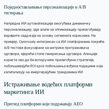
Поједностављивање персонализације и A/B
тестирања
Напредна ИИ аутоматизација омогућава динамичку
персонализацију, гдје алати за оптимизацију прилагођавају
варијанте садржаја на основу сегмената корисника. На
примјер, Optimizely интегрисан са ИИ платформама покреће
A/B тестове фокусиране на метрике претраживача
одговора, мјерећи стопе генерисања одговора. Агенције
користе ово да би испоручиле прилагођене стратегије,
побољшавајући ROI кроз побољшања вођена подацима која
капитализују на емергирајућим трендовима ИИ.
Истраживање водећих платформи
маркетинга ИИ
Преглед платформи које подржавају AEO