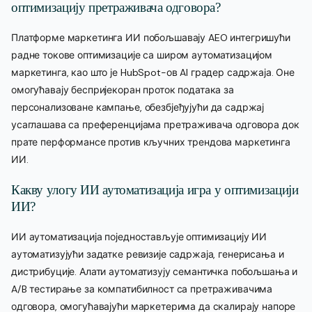
оптимизацију претраживача одговора?
Платформе маркетинга ИИ побољшавају AEO интегришући
радне токове оптимизације са широм аутоматизацијом
маркетинга, као што је HubSpot-ов AI градер садржаја. Оне
омогућавају беспријекоран проток података за
персонализоване кампање, обезбјеђујући да садржај
усаглашава са преференцијама претраживача одговора док
прате перформансе против кључних трендова маркетинга
ИИ.
Какву улогу ИИ аутоматизација игра у оптимизацији
ИИ?
ИИ аутоматизација поједностављује оптимизацију ИИ
аутоматизујући задатке ревизије садржаја, генерисања и
дистрибуције. Алати аутоматизују семантичка побољшања и
A/B тестирање за компатибилност са претраживачима
одговора, омогућавајући маркетерима да скалирају напоре