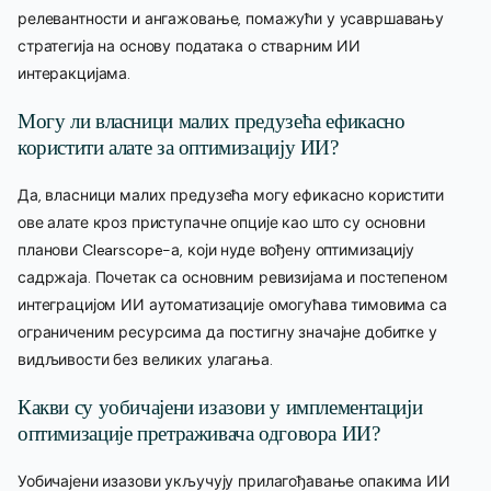
релевантности и ангажовање, помажући у усавршавању
стратегија на основу података о стварним ИИ
интеракцијама.
Могу ли власници малих предузећа ефикасно
користити алате за оптимизацију ИИ?
Да, власници малих предузећа могу ефикасно користити
ове алате кроз приступачне опције као што су основни
планови Clearscope-а, који нуде вођену оптимизацију
садржаја. Почетак са основним ревизијама и постепеном
интеграцијом ИИ аутоматизације омогућава тимовима са
ограниченим ресурсима да постигну значајне добитке у
видљивости без великих улагања.
Какви су уобичајени изазови у имплементацији
оптимизације претраживача одговора ИИ?
Уобичајени изазови укључују прилагођавање опакима ИИ