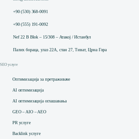
+90 (530) 368-0091
+90 (555) 191-0092
Nef 22 B Blok – 15/308 – Атакој / Истанбул
Палих бораца, улаз 22А, стан 27, Тиват, Црна Гора
SEO услуге
Оптимизација за претраживаче
AI оптимизација
AI оптимизација оглашавања
GEO – AIO – AEO
PR услуге
Backlink услуге