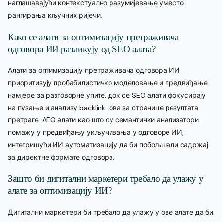
наглашавајући контекстуално разумијевање уместо
рангирања кључних ријечи.
Како се алати за оптимизацију претраживача
одговора ИИ разликују од SEO алата?
Алати за оптимизацију претраживача одговора ИИ
приоритизују пробабилистичко моделовање и предвиђање
намјере за разговорне упите, док се SEO алати фокусирају
на пузање и анализу backlink-ова за странице резултата
претраге. AEO алати као што су семантички анализатори
помажу у предвиђању укључивања у одговоре ИИ,
интегришући ИИ аутоматизацију да би побољшали садржај
за директне формате одговора.
Зашто би дигитални маркетери требало да улажу у
алате за оптимизацију ИИ?
Дигитални маркетери би требало да улажу у ове алате да би