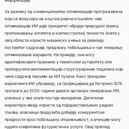
информације.
За разлику од конвенционалне оптимизације претраживача,
која се фокусира на кључне ријечи и backlink-ове,
оптимизација ИИ даје приоритет обради природног језика,
препознавању ентитета и контекстуалној тачности. Алати у
овој области користе машинско учење за ревизију
постојећег садржаја, предлажу побољшања и чак генеришу
оптимизоване варијанте. На примјер, они могу
идентификовати празнине у тематском ауторитету или
препоручити имплементације структурираних података који
чине садржај лакшим за ИИ пузаче. Како трендови
маркетинга ИИ убрзавају, са пројекцијама да ће преко 50%
претрага до 2025. године давати одговоре генерисане ИИ,
улагање у ове алате постаје императив. Дигитални
маркетери имају користи од поједностављених радних
токова, власници предузећа добијају конкурентске
предности кроз побољшану откривљивост, а агенције могу
нудити клијентима футуристичке услуге. Овај преглед