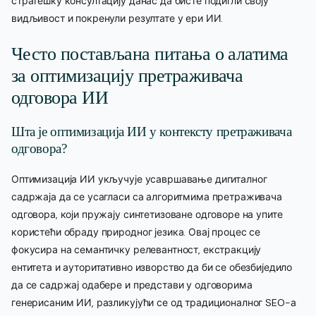
стратешку консултацију данас да бисте подигли своју
видљивост и покренули резултате у ери ИИ.
Често постављана питања о алатима
за оптимизацију претраживача
одговора ИИ
Шта је оптимизација ИИ у контексту претраживача
одговора?
Оптимизација ИИ укључује усавршавање дигиталног
садржаја да се усагласи са алгоритмима претраживача
одговора, који пружају синтетизоване одговоре на упите
користећи обраду природног језика. Овај процес се
фокусира на семантичку релевантност, екстракцију
ентитета и ауторитативно изворство да би се обезбиједило
да се садржај одабере и представи у одговорима
генерисаним ИИ, разликујући се од традиционалног SEO-а