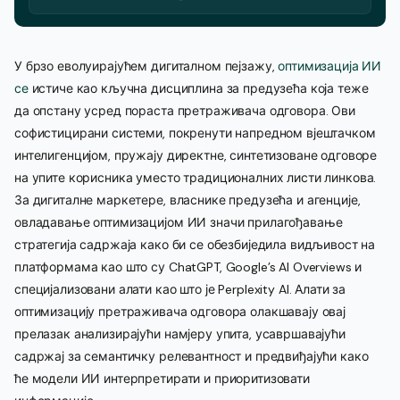
У брзо еволуирајућем дигиталном пејзажу,
оптимизација ИИ
се
истиче као кључна дисциплина за предузећа која теже
да опстану усред пораста претраживача одговора. Ови
софистицирани системи, покренути напредном вјештачком
интелигенцијом, пружају директне, синтетизоване одговоре
на упите корисника уместо традиционалних листи линкова.
За дигиталне маркетере, власнике предузећа и агенције,
овладавање оптимизацијом ИИ значи прилагођавање
стратегија садржаја како би се обезбиједила видљивост на
платформама као што су ChatGPT, Google’s AI Overviews и
специјализовани алати као што је Perplexity AI. Алати за
оптимизацију претраживача одговора олакшавају овај
прелазак анализирајући намјеру упита, усавршавајући
садржај за семантичку релевантност и предвиђајући како
ће модели ИИ интерпретирати и приоритизовати