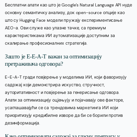
Бесплатни алати као што је Google’s Natural Language API нуде
основну семантичку анализу, док open-source опције као
што су Hugging Face модели пружају експериментисање
AEO-а. Ови служе као улазне тачке, са премиум
карактеристикама ИИ аутоматизације доступним за
скалирање професионалних стратегија.
Зашто је E-E-A-T важан за оптимизацију
претраживача одговора?
E-E-A-T гради повјерење у моделима ИИ, који фаворизују
садржај који демонстрира искуство, стручност,
ауторитативност и повјерење за генерисање одговора.
Алати за оптимизацију оцјењују и појачавају ове факторе,
усаглашавајући се са трендовима маркетинга ИИ који
приоритизују кредибилне изворе да би се борили против
дезинформација.
Како оптимизовати садржај за гласну претрагу у