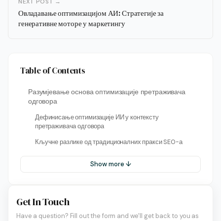
NEXT POST →
Овладавање оптимизацијом АИ: Стратегије за
генеративне моторе у маркетингу
Table of Contents
Разумјевање основа оптимизације претраживача
одговора
Дефинисање оптимизације ИИ у контексту
претраживача одговора
Кључне разлике од традиционалних пракси SEO-а
Show more ↓
Get In Touch
Have a question? Fill out the form and we'll get back to you as