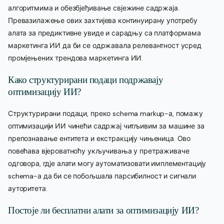
алгоритмима и обезбјеђивање свјежине садржаја.
Превазилажење ових захтијева континуирану употребу
алата за предиктивне увиде и сарадњу са платформама
маркетинга ИИ да би се одржавала релевантност усред
промјењених трендова маркетинга ИИ.
Како структурирани подаци подржавају
оптимизацију ИИ?
Структурирани подаци, преко schema markup-а, помажу
оптимизацији ИИ чинећи садржај читљивим за машине за
препознавање ентитета и екстракцију чињеница. Ово
повећава вјероватноћу укључивања у претраживаче
одговора, гдје алати могу аутоматизовати имплементацију
schema-а да би се побољшала парсибилност и сигнали
ауторитета.
Постоје ли бесплатни алати за оптимизацију ИИ?