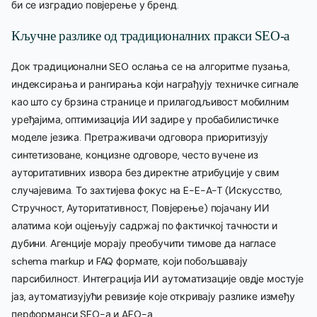
би се изградио повјерење у бренд.
Кључне разлике од традиционалних пракси SEO-а
Док традиционални SEO ослања се на алгоритме пузања,
индексирања и рангирања који награђују техничке сигнале
као што су брзина странице и прилагодљивост мобилним
уређајима, оптимизација ИИ задире у пробабилистичке
моделе језика. Претраживачи одговора приоритизују
синтетизоване, концизне одговоре, често вучене из
ауторитативних извора без директне атрибуције у свим
случајевима. То захтијева фокус на E-E-A-T (Искусство,
Стручност, Ауторитативност, Повјерење) појачану ИИ
алатима који оцјењују садржај по фактичкој тачности и
дубини. Агенције морају преобучити тимове да нагласе
schema markup и FAQ формате, који побољшавају
парсибилност. Интеграција ИИ аутоматизације овдје мостује
јаз, аутоматизујући ревизије које откривају разлике између
перформанси SEO-а и AEO-а.