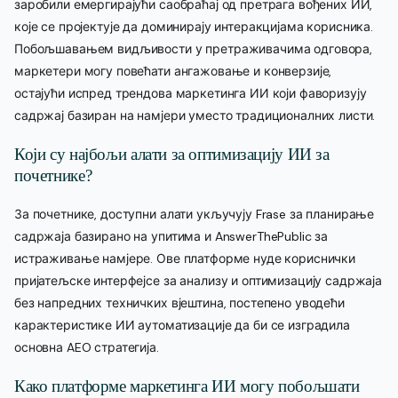
заробили емергирајући саобраћај од претрага вођених ИИ,
које се пројектује да доминирају интеракцијама корисника.
Побољшавањем видљивости у претраживачима одговора,
маркетери могу повећати ангажовање и конверзије,
остајући испред трендова маркетинга ИИ који фаворизују
садржај базиран на намјери уместо традиционалних листи.
Који су најбољи алати за оптимизацију ИИ за
почетнике?
За почетнике, доступни алати укључују Frase за планирање
садржаја базирано на упитима и AnswerThePublic за
истраживање намјере. Ове платформе нуде кориснички
пријатељске интерфејсе за анализу и оптимизацију садржаја
без напредних техничких вјештина, постепено уводећи
карактеристике ИИ аутоматизације да би се изградила
основна AEO стратегија.
Како платформе маркетинга ИИ могу побољшати